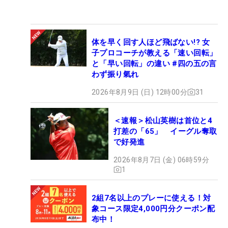
体を早く回す人ほど飛ばない!? 女
子プロコーチが教える「速い回転」
と「早い回転」の違い #四の五の言
わず振り氣れ
2026年8月9日 (日) 12時00分
31
＜速報＞松山英樹は首位と4
打差の「65」 イーグル奪取
で好発進
2026年8月7日 (金) 06時59分
1
2組7名以上のプレーに使える！対
象コース限定4,000円分クーポン配
布中！