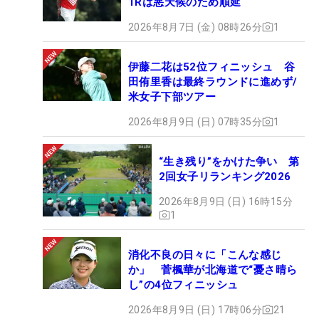
1Rは悪天候のため順延
2026年8月7日 (金) 08時26分
1
伊藤二花は52位フィニッシュ 谷
田侑里香は最終ラウンドに進めず/
米女子下部ツアー
2026年8月9日 (日) 07時35分
1
“生き残り”をかけた争い 第
2回女子リランキング2026
2026年8月9日 (日) 16時15分
1
消化不良の日々に「こんな感じ
か」 菅楓華が北海道で“憂さ晴ら
し”の4位フィニッシュ
2026年8月9日 (日) 17時06分
21