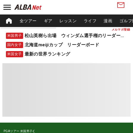
全ツアー
ギア
レッスン
ライフ
漫画
ゴルフ
メルマガ登録
松山英樹ら出場 ウィンダム選手権のリーダーボード
米国男子
北海道meijiカップ リーダーボード
国内女子
最新の世界ランキング
米国女子
PGAツアー
米国男子