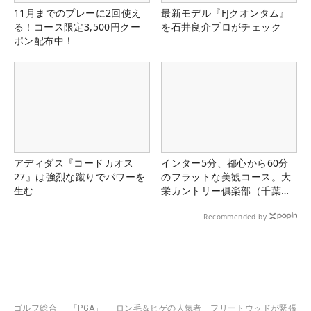
11月までのプレーに2回使え
最新モデル『FJクオンタム』
る！コース限定3,500円クー
を石井良介プロがチェック
ポン配布中！
アディダス『コードカオス
インター5分、都心から60分
27』は強烈な蹴りでパワーを
のフラットな美観コース。大
生む
栄カントリー俱楽部（千葉
県）
Recommended by
ゴルフ総合
「PGA」
ロン毛＆ヒゲの人気者 フリートウッドが緊張