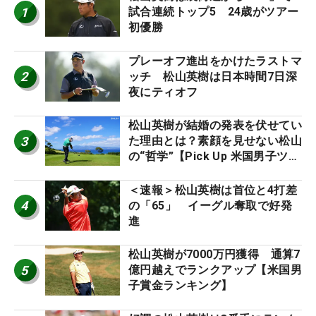
1
試合連続トップ5 24歳がツアー
初優勝
プレーオフ進出をかけたラストマ
2
ッチ 松山英樹は日本時間7日深
夜にティオフ
松山英樹が結婚の発表を伏せてい
3
た理由とは？素顔を見せない松山
の“哲学”【Pick Up 米国男子ツア
ー十大ニュース】
＜速報＞松山英樹は首位と4打差
4
の「65」 イーグル奪取で好発
進
松山英樹が7000万円獲得 通算7
5
億円越えでランクアップ【米国男
子賞金ランキング】