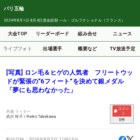
パリ五輪
2024年8月1日-8月4日
賞金総額
―
ル・ゴルフナショナル（フランス）
大会TOP
リーダーボード
組み合せ
ニュース
ライブフォト
出場選手
概要など
TV放送予定
[写真] ロン毛＆ヒゲの人気者 フリートウッ
ドが緊張の“6フィート”を決めて銀メダル
「夢にも思わなかった」
コメン
所属
ライター
ト
武川 玲子
/
Reiko Takekawa
0
件
配信日時：
2024年8月5日 11時15分