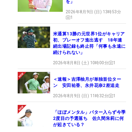
を」
2026年8月9日 (日) 13時53分
1
米通算13勝の元世界1位がキャリア
初、プレーオフ進出逃す 18年連
続出場記録も終止符「何事も永遠に
続けられない」
2026年8月8日 (土) 10時00分
1
＜速報＞吉澤柚月が単独首位ター
ン 安田祐香、永井花奈2差追走
2026年8月9日 (日) 11時32分
1
「ほぼメンタル」パター入らず今季
2度目の予選落ち 佐久間朱莉に何
が起きている？