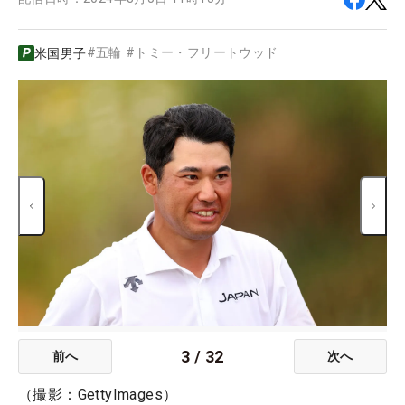
#
五輪
#
トミー・フリートウッド
米国男子
3
/
32
前へ
次へ
（撮影：GettyImages）