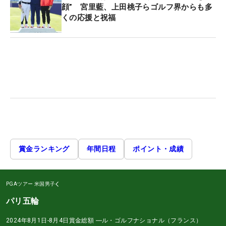
顔” 宮里藍、上田桃子らゴルフ界からも多
くの応援と祝福
賞金ランキング
年間日程
ポイント・成績
PGAツアー
米国男子
パリ五輪
2024年8月1日-8月4日
賞金総額
―
ル・ゴルフナショナル（フランス）