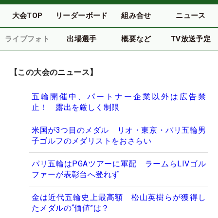
大会TOP
リーダーボード
組み合せ
ニュース
ライブフォト
出場選手
概要など
TV放送予定
【この大会のニュース】
五輪開催中、パートナー企業以外は広告禁
止！ 露出を厳しく制限
米国が3つ目のメダル リオ・東京・パリ五輪男
子ゴルフのメダリストをおさらい
パリ五輪はPGAツアーに軍配 ラームらLIVゴル
ファーが表彰台へ登れず
金は近代五輪史上最高額 松山英樹らが獲得し
たメダルの“価値”は？