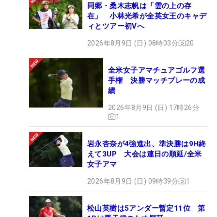
同郷・桑木志帆は「雲の上の存
在」 小林光希が全英女王のキャデ
ィとツアー初Vへ
2026年8月9日 (日) 08時03分
20
全米女子アマチュアゴルフ選
手権 決勝マッチプレーの成
績
2026年8月9日 (日) 17時26分
1
岩永杏奈が4強進出、準決勝は9H終
えて3UP 大会は連日の順延/全米
女子アマ
2026年8月9日 (日) 09時39分
1
松山英樹は5アンダー暫定11位 第