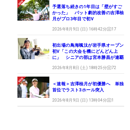
予選落ち続きの1年目は「壁がすご
かった」 パット劇的改善の吉澤柚
月がプロ3年目で初V
2026年8月9日 (日) 16時42分
17
初出場の鳥海颯汰が岩手県オープン
初V「この大会を機にどんどん上
に」 シニアの部は宮本勝昌が連覇
2026年8月8日 (土) 18時25分
72
＜速報＞吉澤柚月が初優勝へ 単独
首位でラスト3ホール突入
2026年8月9日 (日) 13時04分
1