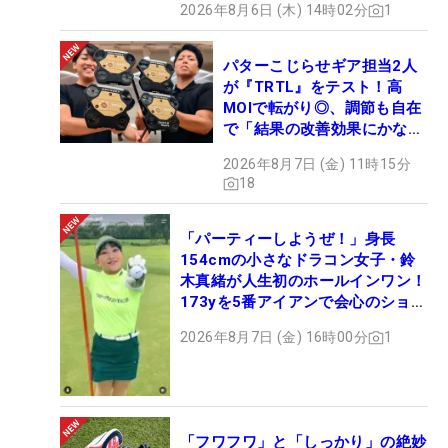
2026年8月6日 (木) 14時02分
1
パターこじらせギア担当2人
が『TRTL』をテスト！高
MOIで転がり◎、調節も自在
で「結果の改善効果にかなり
の意外性」
2026年8月7日 (金) 11時15分
18
「パーティーしようぜ！」身長
154cmの小さなドラコン女子・鈴
木真緒が人生初のホールインワン！
173yを5番アイアンで会心のショッ
ト
2026年8月7日 (金) 16時00分
1
「フワフワ」と「しっかり」の絶妙