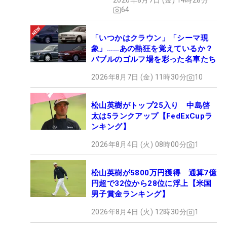
2026年8月7日 (金) 14時28分
ュー
64
「いつかはクラウン」「シーマ現
象」……あの熱狂を覚えているか？
バブルのゴルフ場を彩った名車たち
2026年8月7日 (金) 11時30分
10
松山英樹がトップ25入り 中島啓
太は5ランクアップ【FedExCupラ
ンキング】
2026年8月4日 (火) 08時00分
1
松山英樹が5800万円獲得 通算7億
円超で32位から28位に浮上【米国
男子賞金ランキング】
2026年8月4日 (火) 12時30分
1