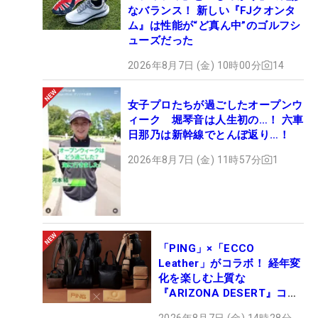
なバランス！ 新しい『FJクオンタ
ム』は性能が“ど真ん中”のゴルフシ
ューズだった
2026年8月7日 (金) 10時00分
14
女子プロたちが過ごしたオープンウ
ィーク 堀琴音は人生初の…！ 六車
日那乃は新幹線でとんぼ返り…！
2026年8月7日 (金) 11時57分
1
「PING」×「ECCO
Leather」がコラボ！ 経年変
化を楽しむ上質な
『ARIZONA DESERT』コレ
クション、9月15日限定デビ