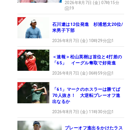
2026年8月7日 (金) 07時15分
19
石川遼は12位発進 杉浦悠太20位/
米男子下部
2026年8月7日 (金) 10時29分
1
＜速報＞松山英樹は首位と4打差の
「65」 イーグル奪取で好発進
2026年8月7日 (金) 06時59分
1
「61」マークのホスラーは勝てば
70人抜き！ 大逆転プレーオフ進
出なるか
2026年8月7日 (金) 11時30分
1
プレーオフ進出をかけたラス