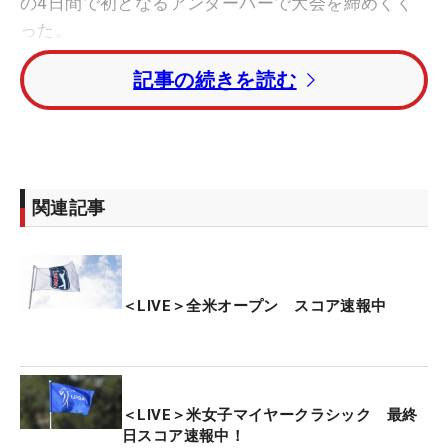
の4日間で初となるアンダーパーで大会を締めくく
った。
記事の続きを読む
ハリス・イングリッシュ（米国）との2サムで回る
最終日は、2番パー4で6.5メートルのパットを沈め
てバーディが先行した。しかしグリーンを外した8
番パー3でボギーを叩いてしまう。それでも12番パ
ー5で再びアンダーパーに潜ると、最終18番ではフ
関連記事
ェアウェイからの2打目がベタピンショットになり
バーディ締め。トータル12オーバーで4日間を終え
た。ホールアウト時点の順位は47位タイ。
＜LIVE＞全米オープン スコア速報中
上位陣はこれから競技を開始。トータル4オーバ
ー・11位タイにつける世界1位のスコッティ・シェ
フラー（米国）は、午前2時20分にティオフする。
＜LIVE＞米女子マイヤークラシック 最終
トータル4アンダー・単独首位にメジャー初優勝を
日スコア速報中！