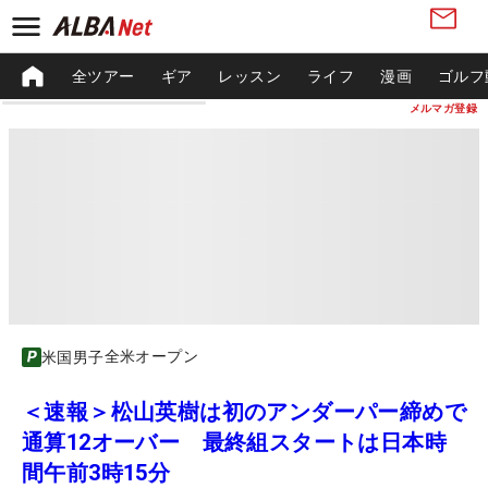
全ツアー
ギア
レッスン
ライフ
漫画
ゴルフ
メルマガ登録
全米オープン
米国男子
＜速報＞松山英樹は初のアンダーパー締めで
通算12オーバー 最終組スタートは日本時
間午前3時15分