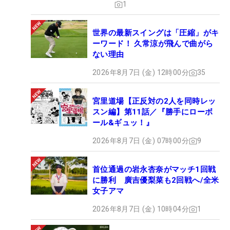
1
世界の最新スイングは「圧縮」がキ
ーワード！ 久常涼が飛んで曲がら
ない理由
2026年8月7日 (金) 12時00分
35
宮里道場【正反対の2人を同時レッ
スン編】第11話／『勝手にローボ
ール&ギュッ！』
2026年8月7日 (金) 07時00分
9
首位通過の岩永杏奈がマッチ1回戦
に勝利 廣吉優梨菜も2回戦へ/全米
女子アマ
2026年8月7日 (金) 10時04分
1