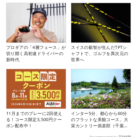
プロギアの「4層フェース」が
スイスの叡智が生んだTPTシ
切り開く高初速ドライバーの
ャフトで、ゴルフを異次元の
新時代
世界へ
11月までのプレーに2回使え
インター5分、都心から60分
る！コース限定3,500円クー
のフラットな美観コース。大
ポン配布中！
栄カントリー俱楽部（千葉
県）
Recommended by