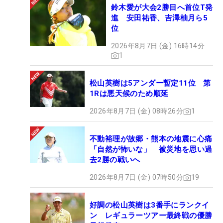
鈴木愛が大会2勝目へ首位T発
進 安田祐香、吉澤柚月ら5
位
2026年8月7日 (金) 16時14分
1
松山英樹は5アンダー暫定11位 第
1Rは悪天候のため順延
2026年8月7日 (金) 08時26分
1
不動裕理が故郷・熊本の地震に心痛
「自然が怖いな」 被災地を思い過
去2勝の戦いへ
2026年8月7日 (金) 07時50分
19
好調の松山英樹は3番手にランクイ
ン レギュラーツアー最終戦の優勝