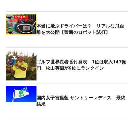
狙うサム・バーンズ（米国）。1打差2位タイにアダ
ム・スコット（オーストラリア）とJ.J.スポーン
（米国）が続く。バーンズ、スコットの最終組は午
本当に飛ぶドライバーは？ リアルな飛距
前3時15分に競技を開始する。
離を大公開【禁断のロボット試打】
今大会の賞金総額は2150万ドル（約30億9900万
円）。優勝者は430万ドル（約6億1980万円）を手
にする。
ゴルフ世界長者番付発表 1位は収入147億
円、松山英樹が9位にランクイン
国内女子宮里藍 サントリーレディス 最終
結果