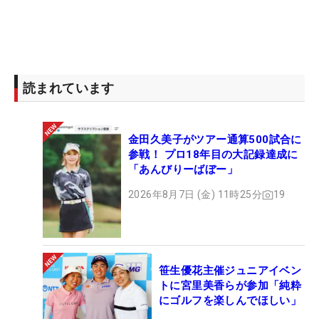
読まれています
金田久美子がツアー通算500試合に
参戦！ プロ18年目の大記録達成に
「あんびりーばぼー」
2026年8月7日 (金) 11時25分
19
笹生優花主催ジュニアイベン
トに宮里美香らが参加「純粋
にゴルフを楽しんでほしい」