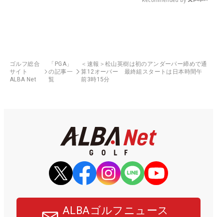
ゴルフ総合
「PGA」
＜速報＞松山英樹は初のアンダーパー締めで通
サイト
の記事一
算12オーバー 最終組スタートは日本時間午
ALBA Net
覧
前3時15分
ALBAゴルフニュース