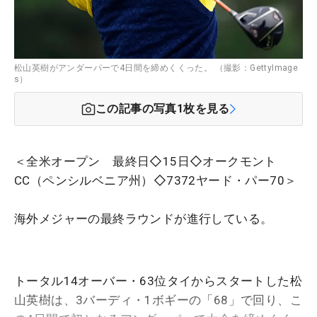
松山英樹がアンダーパーで4日間を締めくくった。 （撮影：GettyImage
s）
この記事の写真
1
枚を見る
＜全米オープン 最終日◇15日◇オークモント
CC（ペンシルベニア州）◇7372ヤード・パー70＞
海外メジャーの最終ラウンドが進行している。
トータル14オーバー・63位タイからスタートした松
山英樹は、3バーディ・1ボギーの「68」で回り、こ