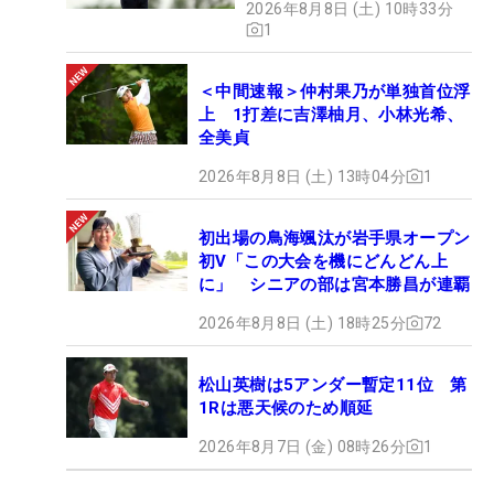
2026年8月8日 (土) 10時33分
1
＜中間速報＞仲村果乃が単独首位浮
上 1打差に吉澤柚月、小林光希、
全美貞
2026年8月8日 (土) 13時04分
1
初出場の鳥海颯汰が岩手県オープン
初V「この大会を機にどんどん上
に」 シニアの部は宮本勝昌が連覇
2026年8月8日 (土) 18時25分
72
松山英樹は5アンダー暫定11位 第
1Rは悪天候のため順延
2026年8月7日 (金) 08時26分
1