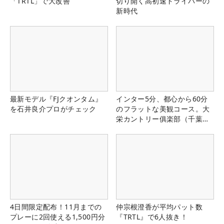
「TRTL」で大改善
切り開く高初速ドライバーの
新時代
最新モデル『FJクオンタム』
インター5分、都心から60分
を石井良介プロがチェック
のフラットな美観コース。大
栄カントリー俱楽部（千葉
県）
4日間限定配布！11月までの
仲宗根澄香が平均パット数
プレーに2回使える1,500円分
『TRTL』で6人抜き！