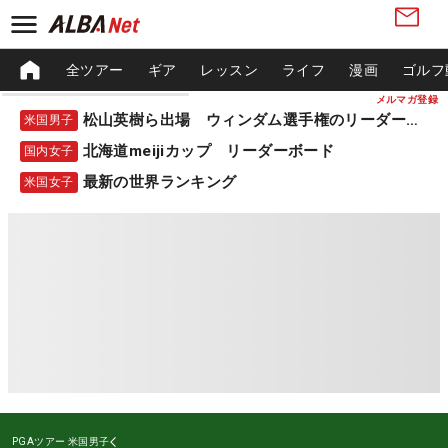
全ツアー
ギア
レッスン
ライフ
漫画
ゴルフ
メルマガ登録
松山英樹ら出場 ウィンダム選手権のリーダーボード
米国男子
北海道meijiカップ リーダーボード
国内女子
最新の世界ランキング
米国女子
PGAツアー
米国男子