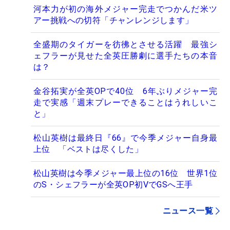
河本力が初の海外メジャー完走でつかんだ米ツ
アー挑戦への切符「チャンレンジします」
全盛期のタイガーを彷彿とさせる活躍 最強シ
ェフラーが見せた全英圧勝劇に選手たちの本音
は？
金谷拓実が全英OPで40位 6年ぶりメジャー完
走で実感「週末プレーできることはうれしいこ
と」
松山英樹は最終日『66』で今季メジャー自身最
上位 「ベストは尽くした」
松山英樹は今季メジャー最上位の16位 世界1位
のS・シェフラーが全英OP初VでGSへ王手
ニュース一覧