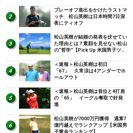
プレーオフ進出をかけたラストマ
2
ッチ 松山英樹は日本時間7日深
夜にティオフ
松山英樹が結婚の発表を伏せてい
3
た理由とは？素顔を見せない松山
の“哲学”【Pick Up 米国男子ツア
ー十大ニュース】
＜速報＞松山英樹は初日
4
「67」 久常涼は4アンダーでホ
ールアウト
＜速報＞松山英樹は首位と4打差
5
の「65」 イーグル奪取で好発
進
松山英樹が7000万円獲得 通算7
6
億円越えでランクアップ【米国男
子賞金ランキング】