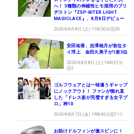
へ！ 3種類の伸縮性ヒモ採用のブリ
ヂストン『ZSP-BITER LIGHT
MAGICLACE』、8月8日デビュー
2026年8月8日 (土) 11時30分
30
安田祐香、吉澤柚月が首位タ
イ浮上 金田久美子が1差3位
2026年8月8日 (土) 16時21分
1
ゴルフウェアとは一味違うギャップ
にノックアウト！ ファンが惚れ直
した「ドレス姿が完璧すぎる女子プ
ロ」神10
2026年8月7日 (金) 19時45分
111
お助けドルフィンが激スピンに！