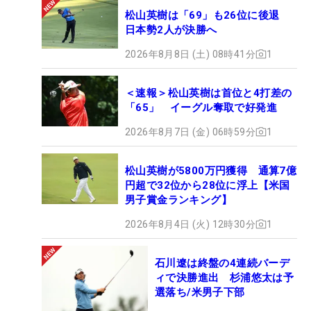
松山英樹は「69」も26位に後退
日本勢2人が決勝へ
2026年8月8日 (土) 08時41分
1
＜速報＞松山英樹は首位と4打差の
「65」 イーグル奪取で好発進
2026年8月7日 (金) 06時59分
1
松山英樹が5800万円獲得 通算7億
円超で32位から28位に浮上【米国
男子賞金ランキング】
2026年8月4日 (火) 12時30分
1
石川遼は終盤の4連続バーデ
ィで決勝進出 杉浦悠太は予
選落ち/米男子下部