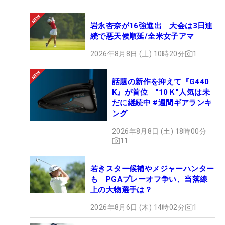
岩永杏奈が16強進出 大会は3日連
続で悪天候順延/全米女子アマ
2026年8月8日 (土) 10時20分
1
話題の新作を抑えて『G440
K』が首位 “10Ｋ”人気は未
だに継続中 #週間ギアランキ
ング
2026年8月8日 (土) 18時00分
11
若きスター候補やメジャーハンター
も PGAプレーオフ争い、当落線
上の大物選手は？
2026年8月6日 (木) 14時02分
1