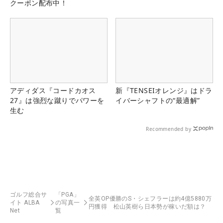
クーポン配布中！
アディダス『コードカオス
新『TENSEIオレンジ』はドラ
27』は強烈な蹴りでパワーを
イバーシャフトの“最適解”
生む
Recommended by
ゴルフ総合サ
「PGA」
全英OP優勝のS・シェフラーは約4億5880万
イト ALBA
の写真一
円獲得 松山英樹ら日本勢が稼いだ額は？
Net
覧