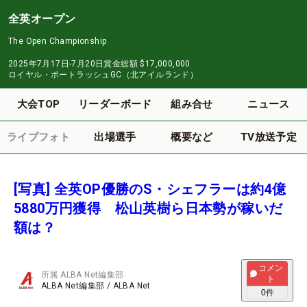
全英オープン
The Open Championship
2025年7月17日-7月20日
賞金総額
$17,000,000
ロイヤル・ポートラッシュGC（北アイルランド）
大会TOP
リーダーボード
組み合せ
ニュース
ライブフォト
出場選手
概要など
TV放送予定
[写真] 全英OP優勝のS・シェフラーは約4億
5880万円獲得 松山英樹ら日本勢が稼いだ
額は？
コメン
所属
ALBA Net編集部
ト
ALBA Net編集部
/
ALBA Net
0
件