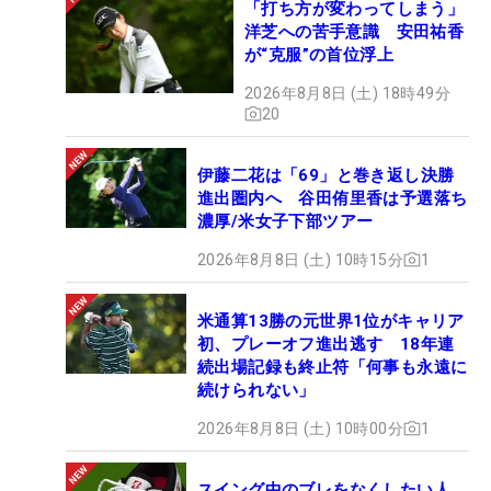
「打ち方が変わってしまう」
洋芝への苦手意識 安田祐香
が“克服”の首位浮上
2026年8月8日 (土) 18時49分
20
伊藤二花は「69」と巻き返し決勝
進出圏内へ 谷田侑里香は予選落ち
濃厚/米女子下部ツアー
2026年8月8日 (土) 10時15分
1
米通算13勝の元世界1位がキャリア
初、プレーオフ進出逃す 18年連
続出場記録も終止符「何事も永遠に
続けられない」
2026年8月8日 (土) 10時00分
1
スイング中のブレをなくしたい人