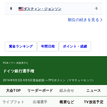
8
-9
ダスティン・ジョンソン
順位の続きを見る
賞金ランキング
年間日程
ポイント・成績
PGAツアー
米国男子
ドイツ銀行選手権
2016年9月2日-9月5日
賞金総額
―
TPCボストン（マサチューセッツ）
大会TOP
リーダーボード
組み合せ
ニュース
ライブフォト
出場選手
概要など
TV放送予定