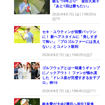
眼も“10年ぶり” 金田久美子
「あと1回は勝ちたい」
2026年8月7日 (金) 17時29分
19
セキ・ユウティンが前髪パッツン
に！ 新ヘアスタイルに「美しすぎ
て怖い」「プロゴルファーには見え
ない」とコメント殺到
2026年8月7日 (金) 15時29分
7
ゴルフウェアとは一味違うギャップ
にノックアウト！ ファンが惚れ直
した「ドレス姿が完璧すぎる女子プ
ロ」神10
2026年8月7日 (金) 19時45分
111
鈴木愛が大会2勝目へ首位T発進