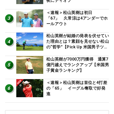
夜にティオフ
＜速報＞松山英樹は初日
3
「67」 久常涼は4アンダーでホ
ールアウト
松山英樹が結婚の発表を伏せてい
4
た理由とは？素顔を見せない松山
の“哲学”【Pick Up 米国男子ツア
ー十大ニュース】
松山英樹が7000万円獲得 通算7
5
億円越えでランクアップ【米国男
子賞金ランキング】
＜速報＞松山英樹は首位と4打差
6
の「65」 イーグル奪取で好発
進