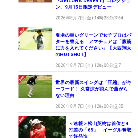
『ARIZONA DESERT』コレクショ
ン、9月15日限定デビュー
2026年8月7日 (金) 14時28分
64
夏場の重いグリーンで女子プロはパ
ターを替える アマチュアは「腹筋
に力を入れてください」【大西翔太
のHOTSHOT】
2026年8月7日 (金) 12時00分
7
世界の最新スイングは「圧縮」がキ
ーワード！ 久常涼が飛んで曲がら
ない理由
2026年8月7日 (金) 12時00分
35
＜速報＞松山英樹は首位と4
打差の「65」 イーグル奪取
で好発進