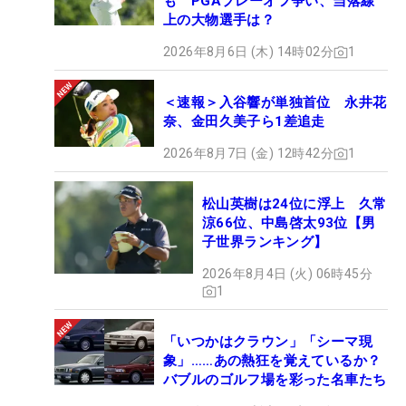
も PGAプレーオフ争い、当落線
上の大物選手は？
2026年8月6日 (木) 14時02分
1
＜速報＞入谷響が単独首位 永井花
奈、金田久美子ら1差追走
2026年8月7日 (金) 12時42分
1
松山英樹は24位に浮上 久常
涼66位、中島啓太93位【男
子世界ランキング】
2026年8月4日 (火) 06時45分
1
「いつかはクラウン」「シーマ現
象」……あの熱狂を覚えているか？
バブルのゴルフ場を彩った名車たち