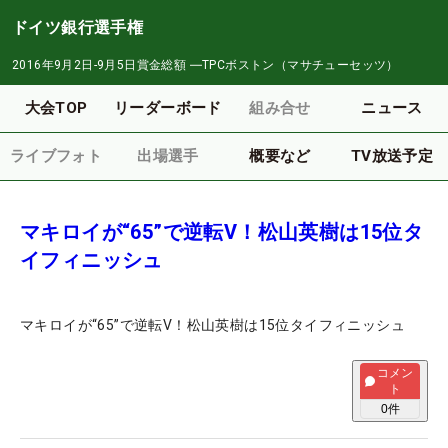
ドイツ銀行選手権
2016年9月2日-9月5日
賞金総額
―
TPCボストン（マサチューセッツ）
大会TOP
リーダーボード
組み合せ
ニュース
ライブフォト
出場選手
概要など
TV放送予定
マキロイが“65”で逆転V！松山英樹は15位タ
イフィニッシュ
マキロイが“65”で逆転V！松山英樹は15位タイフィニッシュ
コメン
ト
0
件