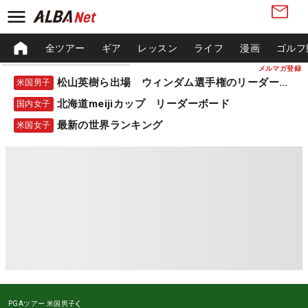
全ツアー
ギア
レッスン
ライフ
漫画
ゴルフ
メルマガ登録
松山英樹ら出場 ウィンダム選手権のリーダーボード
米国男子
北海道meijiカップ リーダーボード
国内女子
最新の世界ランキング
米国女子
PGAツアー
米国男子