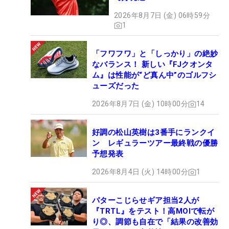
2026年8月7日 (金) 06時59分
1
「フワフワ」と「しっかり」の絶妙
なバランス！ 新しい『FJクオンタ
ム』は性能が“ど真ん中”のゴルフシ
ューズだった
2026年8月7日 (金) 10時00分
14
好調の松山英樹は3番手にランクイ
ン レギュラーツアー最終戦の優勝
予想発表
2026年8月4日 (火) 14時00分
1
パターこじらせギア担当2人が
『TRTL』をテスト！高MOIで転が
り◎、調節も自在で「結果の改善効