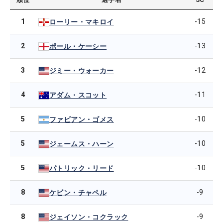
1
-15
ローリー・マキロイ
2
-13
ポール・ケーシー
3
-12
ジミー・ウォーカー
4
-11
アダム・スコット
5
-10
ファビアン・ゴメス
5
-10
ジェームス・ハーン
5
-10
パトリック・リード
8
-9
ケビン・チャペル
8
-9
ジェイソン・コクラック