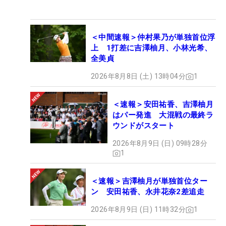
＜中間速報＞仲村果乃が単独首位浮
上 1打差に吉澤柚月、小林光希、
全美貞
2026年8月8日 (土) 13時04分
1
＜速報＞安田祐香、吉澤柚月
はパー発進 大混戦の最終ラ
ウンドがスタート
2026年8月9日 (日) 09時28分
1
＜速報＞吉澤柚月が単独首位ター
ン 安田祐香、永井花奈2差追走
2026年8月9日 (日) 11時32分
1