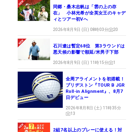
同郷・桑木志帆は「雲の上の存
在」 小林光希が全英女王のキャデ
ィとツアー初Vへ
2026年8月9日 (日) 08時03分
20
石川遼は暫定68位 第3ラウンドは
悪天候の影響で順延/米男子下部
2026年8月9日 (日) 11時15分
1
全周アライメントを初搭載！
ブリヂストン『TOUR B JGR
Roll-in Alignment』、8月7
日デビュー
2026年8月8日 (土) 11時35分
13
2組7名以上のプレーに使える！対