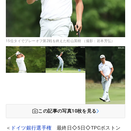
15位タイでプレーオフ第2戦を終えた松山英樹 （撮影：岩本芳弘）
この記事の写真
10
枚を見る
＜
ドイツ銀行選手権
最終日◇5日◇TPCボストン