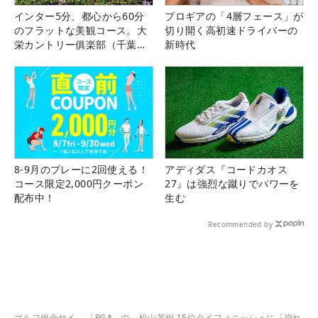
インター5分、都心から60分
プロギアの「4層フェース」が
のフラットな美観コース。大
切り開く高初速ドライバーの
栄カントリー俱楽部（千葉
新時代
県）
8-9月のプレーに2回使える！
アディダス『コードカオス
コース限定2,000円クーポン
27』は強烈な蹴りでパワーを
配布中！
生む
Recommended by
ゴルフ総合サイ
「PGA」の
松山英樹 15位タイフィニッシュに「崩れ