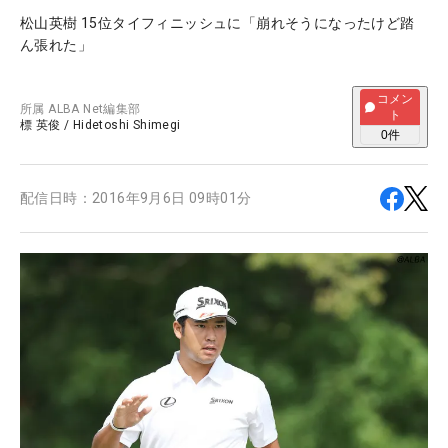
松山英樹 15位タイフィニッシュに「崩れそうになったけど踏
ん張れた」
コメン
所属
ALBA Net編集部
ト
標 英俊
/
Hidetoshi Shimegi
0
件
配信日時：
2016年9月6日 09時01分