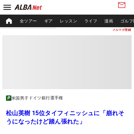
全ツアー
ギア
レッスン
ライフ
漫画
ゴルフ
メルマガ登録
ドイツ銀行選手権
米国男子
松山英樹 15位タイフィニッシュに「崩れそ
うになったけど踏ん張れた」