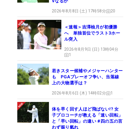
Vなるか
2026年8月8日 (土) 17時58分
20
＜速報＞吉澤柚月が初優勝
へ 単独首位でラスト3ホー
ル突入
2026年8月9日 (日) 13時04分
1
若きスター候補やメジャーハンター
も PGAプレーオフ争い、当落線
上の大物選手は？
2026年8月6日 (木) 14時02分
1
体を早く回す人ほど飛ばない!? 女
子プロコーチが教える「速い回転」
と「早い回転」の違い #四の五の言
わず振り氣れ