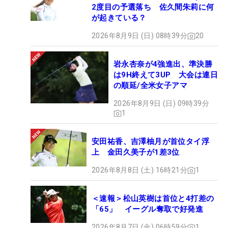
2度目の予選落ち 佐久間朱莉に何
が起きている？
2026年8月9日 (日) 08時39分
20
岩永杏奈が4強進出、準決勝
は9H終えて3UP 大会は連日
の順延/全米女子アマ
2026年8月9日 (日) 09時39分
1
安田祐香、吉澤柚月が首位タイ浮
上 金田久美子が1差3位
2026年8月8日 (土) 16時21分
1
＜速報＞松山英樹は首位と4打差の
「65」 イーグル奪取で好発進
2026年8月7日 (金) 06時59分
1