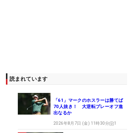
そうになったけど、踏ん張れたかな」とグリーン上
でのいい感触を継続してアンダーパーで回りきっ
た。
だがショットに関しては「芯にも当たらないです
し、まっすぐ飛んでいる感じもしない。ショット以
外を頑張ったな、という感じです」と光明を見出せ
ず。良いと思った場面でも距離感が合わず「なかな
かうまくアドレスに入れないというか、しっくり来
ない感じがある」という状態だ。
読まれています
残り2戦は『
BMW選手権
』『
ツアー選手権
』は予
選落ちなし。「パットは状態をキープして、ショッ
「61」マークのホスラーは勝てば
トは良くなる気配がないので、1つずつ良い物を見
70人抜き！ 大逆転プレーオフ進
つけていけたら。少しでも良い状態にもっていける
出なるか
ようにがんばりたいと思います」と少しでもいい形
2026年8月7日 (金) 11時30分
1
でシーズンを終えるため模索を続ける。