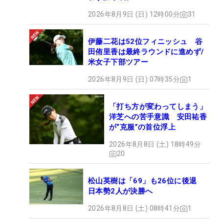
2026年8月9日 (日) 12時00分
31
伊藤二花は52位フィニッシュ 谷
田侑里香は最終ラウンドに進めず/
米女子下部ツアー
2026年8月9日 (日) 07時35分
1
「打ち方が変わってしまう」
洋芝への苦手意識 安田祐香
が“克服”の首位浮上
2026年8月8日 (土) 18時49分
20
松山英樹は「69」も26位に後退
日本勢2人が決勝へ
2026年8月8日 (土) 08時41分
1