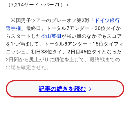
（7,214ヤード・パー71）＞
米国男子ツアーのプレーオフ第2戦「
ドイツ銀行
選手権
」最終日。トータル7アンダー・20位タイか
らスタートした
松山英樹
が強い風のなかでもスコア
を1つ伸ばして、トータル8アンダー・15位タイフィ
ニッシュ。初日38位タイ、2日目46位タイとなった
2日間から尻上がりに順位を上げて、最終戦までの
出場を確定させた。
【関連】松山英樹、上原浩治とのキャッチボールで
記事の続きを読む
きれいなフォームを披露!?
3日目終了時点でショットへの不安を口にしつつ
も、パットだけは手ごたえを感じていた松山。この
日も「パットが良く入ってくれました。最後は崩れ