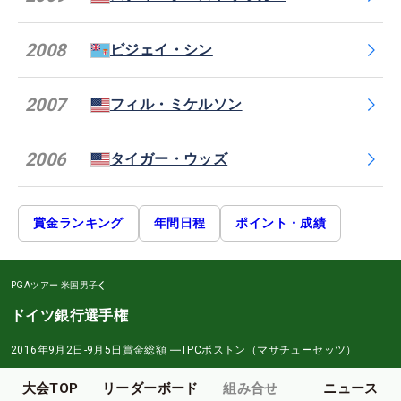
2008
ビジェイ・シン
2007
フィル・ミケルソン
2006
タイガー・ウッズ
賞金ランキング
年間日程
ポイント・成績
PGAツアー
米国男子
ドイツ銀行選手権
2016年9月2日-9月5日
賞金総額
―
TPCボストン（マサチューセッツ）
大会TOP
リーダーボード
組み合せ
ニュース