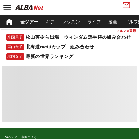
全ツアー
ギア
レッスン
ライフ
漫画
ゴルフ
メルマガ登録
松山英樹ら出場 ウィンダム選手権の組み合わせ
米国男子
北海道meijiカップ 組み合わせ
国内女子
最新の世界ランキング
米国女子
PGAツアー
米国男子