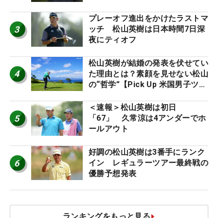
プレーオフ進出をかけたラストマ
3
ッチ 松山英樹は日本時間7日深
夜にティオフ
松山英樹が結婚の発表を伏せてい
4
た理由とは？素顔を見せない松山
の“哲学”【Pick Up 米国男子ツア
ー十大ニュース】
＜速報＞松山英樹は初日
5
「67」 久常涼は4アンダーでホ
ールアウト
好調の松山英樹は3番手にランク
6
イン レギュラーツアー最終戦の
優勝予想発表
ランキングをもっと見る