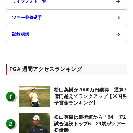
→
ライブフォト一覧
→
ツアー登録選手
→
記録成績
PGA 週間アクセスランキング
松山英樹が7000万円獲得 通算7
1
億円越えでランクアップ【米国男
子賞金ランキング】
松山英樹は裏街道から「64」で2
2
試合連続トップ5 24歳がツアー
初優勝