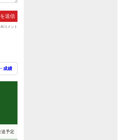
・成績
放送予定