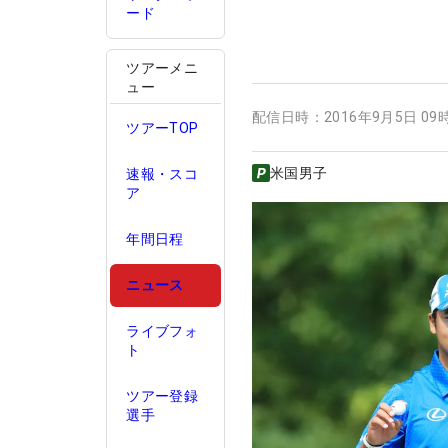
ード
ツアーメニ
ュー
配信日時：
2016年9月5日 09
ツアーTOP
米国男子
速報・スコ
ア
年間日程
ニュース
ライブフォ
ト
ツアー登録
選手