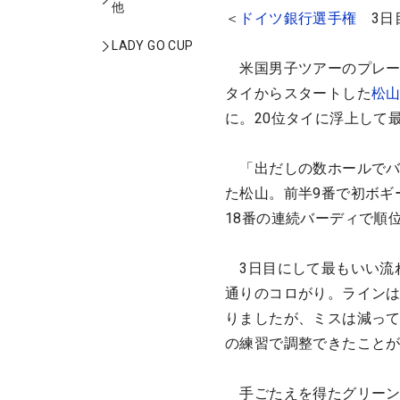
他
＜
ドイツ銀行選手権
3日目
LADY GO CUP
米国男子ツアーのプレー
タイからスタートした
松
に。20位タイに浮上して
「出だしの数ホールでバ
た松山。前半9番で初ボギ
18番の連続バーディで順
3日目にして最もいい流
通りのコロがり。ライン
りましたが、ミスは減って
の練習で調整できたこと
手ごたえを得たグリーン