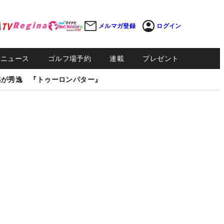
メルマガ登録
ログイン
Sニュース
ゴルフ場予約
連載
プレゼント
感が秀逸 『トゥーロンパター』