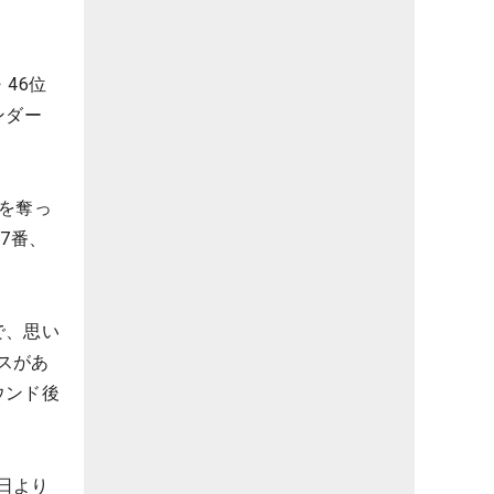
46位
ンダー
を奪っ
7番、
で、思い
スがあ
ウンド後
日より