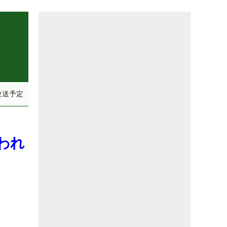
放送予定
われ