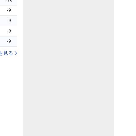
-10
-9
-9
-9
-9
を見る