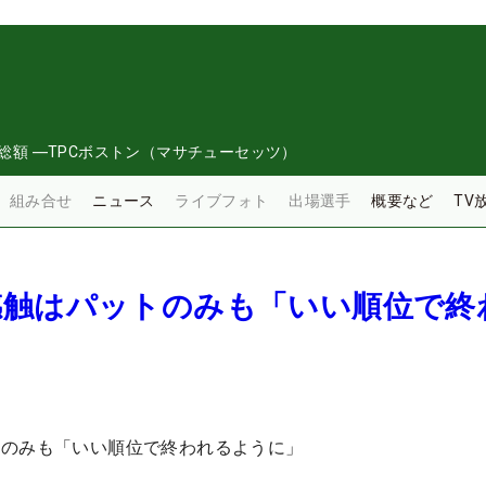
総額
―
TPCボストン（マサチューセッツ）
組み合せ
ニュース
ライブフォト
出場選手
概要など
TV
感触はパットのみも「いい順位で終
トのみも「いい順位で終われるように」