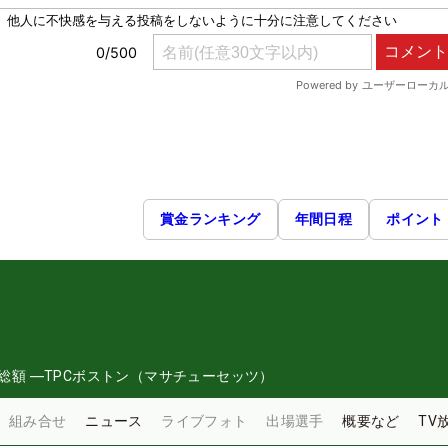
賞金ランキング
年間日程
ポイント
総額
―
TPCボストン（マサチューセッツ）
組み合せ
ニュース
ライブフォト
出場選手
概要など
TV