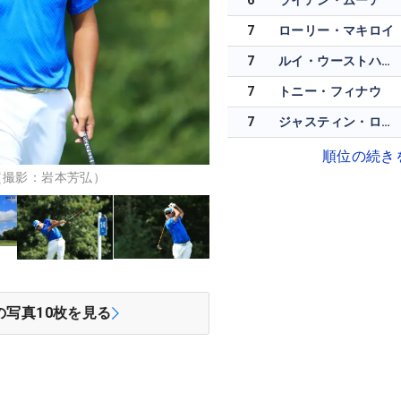
6
ライアン・ムーア
7
ローリー・マキロイ
7
ルイ・ウーストハウゼン
7
トニー・フィナウ
7
ジャスティン・ローズ
順位の続き
（撮影：岩本芳弘）
の写真
10
枚を見る