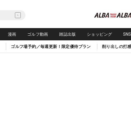
漫画
ゴルフ動画
雑誌出版
ショッピング
SN
ゴルフ場予約／毎週更新！限定優待プラン
削り出しの打