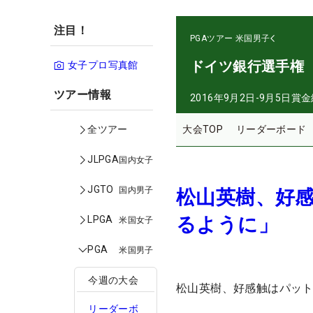
注目！
PGAツアー
米国男子
ドイツ銀行選手権
女子プロ写真館
ツアー情報
2016年9月2日-9月5日
賞金
大会TOP
リーダーボード
全ツアー
JLPGA
国内女子
JGTO
国内男子
松山英樹、好
るように」
LPGA
米国女子
PGA
米国男子
今週の大会
松山英樹、好感触はパッ
リーダーボ