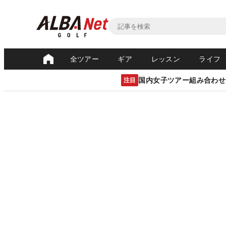
全ツアー
ギア
レッスン
ライフ
国内女子ツアー組み合わせ
注目