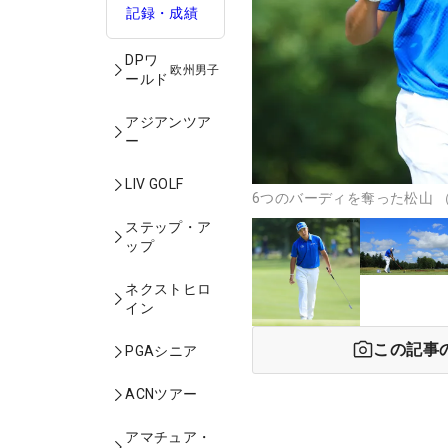
記録・成績
DPワ
欧州男子
ールド
アジアンツア
ー
LIV GOLF
6つのバーディを奪った松山 
ステップ・ア
ップ
ネクストヒロ
イン
この記事
PGAシニア
ACNツアー
アマチュア・