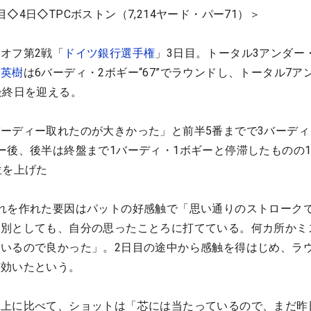
◇4日◇TPCボストン（7,214ヤード・パー71）＞
オフ第2戦「
ドイツ銀行選手権
」3日目。トータル3アンダー・
山英樹
は6バーディ・2ボギー“67”でラウンドし、トータル7ア
最終日を迎える。
ーディー取れたのが大きかった」と前半5番までで3バーディ
ー後、後半は終盤まで1バーディ・1ボギーと停滞したものの1
位を上げた
れを作れた要因はパットの好感触で「思い通りのストローク
は別としても、自分の思ったことろに打てている。何カ所かミ
いるので良かった」。2日目の途中から感触を得はじめ、ラ
が効いたという。
上に比べて、ショットは「芯には当たっているので、まだ昨