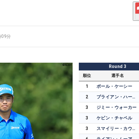
時09分
Round
3
順位
選手名
1
ポール・ケーシー
2
ブライアン・ハーマン
3
ジミー・ウォーカー
3
ケビン・チャペル
3
スマイリー・カウフマン