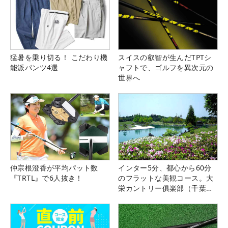
猛暑を乗り切る！ こだわり機
スイスの叡智が生んだTPTシ
能派パンツ4選
ャフトで、ゴルフを異次元の
世界へ
仲宗根澄香が平均パット数
インター5分、都心から60分
『TRTL』で6人抜き！
のフラットな美観コース。大
栄カントリー俱楽部（千葉
県）