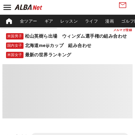
全ツアー
ギア
レッスン
ライフ
漫画
ゴルフ
メルマガ登録
松山英樹ら出場 ウィンダム選手権の組み合わせ
米国男子
北海道meijiカップ 組み合わせ
国内女子
最新の世界ランキング
米国女子