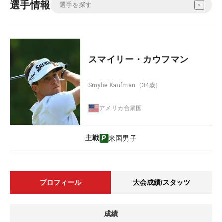
選手情報
スマイリー・カウフマン
Smylie Kaufman
（34歳）
アメリカ合衆国
主戦
米国男子
プロフィール
大会成績/スタッツ
成績