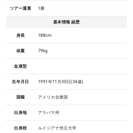
ツアー通算
1勝
基本情報 経歴
身長
188cm
体重
79kg
血液型
生年月日
1991年11月30日
(34歳)
国籍
アメリカ合衆国
出身地
アラバマ州
出身校
ルイジアナ州立大学