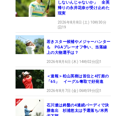
しないんじゃないか」 全英
帰りの永井花奈が受け止めた
現実
2026年8月8日 (土) 10時30分
19
若きスター候補やメジャーハンター
も PGAプレーオフ争い、当落線
上の大物選手は？
2026年8月6日 (木) 14時02分
1
＜速報＞松山英樹は首位と4打差の
「65」 イーグル奪取で好発進
2026年8月7日 (金) 06時59分
1
石川遼は終盤の4連続バーディで決
勝進出 杉浦悠太は予選落ち/米男
子下部