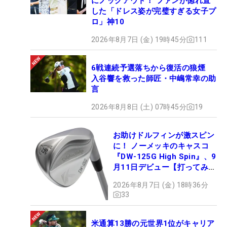
にノックアウト！ ファンが惚れ直
した「ドレス姿が完璧すぎる女子プ
ロ」神10
2026年8月7日 (金) 19時45分
111
6戦連続予選落ちから復活の狼煙
入谷響を救った師匠・中嶋常幸の助
言
2026年8月8日 (土) 07時45分
19
お助けドルフィンが激スピン
に！ ノーメッキのキャスコ
『DW-125G High Spin』、9
月11日デビュー【打ってみ
た】
2026年8月7日 (金) 18時36分
33
米通算13勝の元世界1位がキャリア