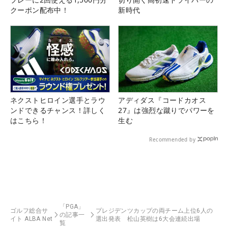
クーポン配布中！
新時代
ネクストヒロイン選手とラウ
アディダス『コードカオス
ンドできるチャンス！詳しく
27』は強烈な蹴りでパワーを
はこちら！
生む
Recommended by
「PGA」
ゴルフ総合サ
プレジデンツカップの両チーム上位6人の
の記事一
イト ALBA Net
選出発表 松山英樹は6大会連続出場
覧