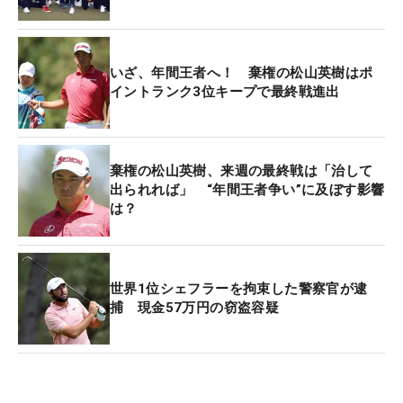
いざ、年間王者へ！ 棄権の松山英樹はポ
イントランク3位キープで最終戦進出
棄権の松山英樹、来週の最終戦は「治して
出られれば」 “年間王者争い”に及ぼす影響
は？
世界1位シェフラーを拘束した警察官が逮
捕 現金57万円の窃盗容疑