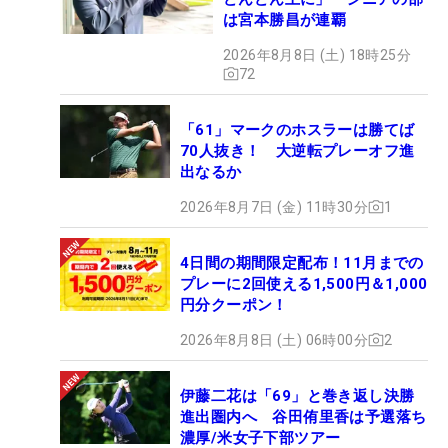
は宮本勝昌が連覇
2026年8月8日 (土) 18時25分
72
「61」マークのホスラーは勝てば
70人抜き！ 大逆転プレーオフ進
出なるか
2026年8月7日 (金) 11時30分
1
4日間の期間限定配布！11月までの
プレーに2回使える1,500円＆1,000
円分クーポン！
2026年8月8日 (土) 06時00分
2
伊藤二花は「69」と巻き返し決勝
進出圏内へ 谷田侑里香は予選落ち
濃厚/米女子下部ツアー