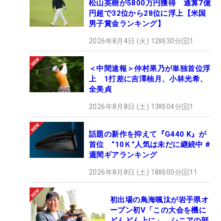
松山英樹が5800万円獲得 通算7億
円超で32位から28位に浮上【米国
男子賞金ランキング】
2026年8月4日 (火) 12時30分
1
＜中間速報＞仲村果乃が単独首位浮
上 1打差に吉澤柚月、小林光希、
全美貞
2026年8月8日 (土) 13時04分
1
話題の新作を抑えて『G440 K』が
首位 “10Ｋ”人気は未だに継続中 #
週間ギアランキング
2026年8月8日 (土) 18時00分
11
初出場の鳥海颯汰が岩手県オ
ープン初V「この大会を機に
どんどん上に」 シニアの部