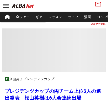
全ツアー
ギア
レッスン
ライフ
漫画
ゴルフ
メルマガ登録
プレジデンツカップ
米国男子
プレジデンツカップの両チーム上位6人の選
出発表 松山英樹は6大会連続出場