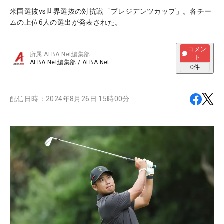
米国選抜vs世界選抜の対抗戦「プレジデンツカップ」。各チー
ムの上位6人の選出が発表された。
コメン
所属
ALBA Net編集部
ト
ALBA Net編集部
/
ALBA Net
0
件
配信日時：
2024年8月26日 15時00分