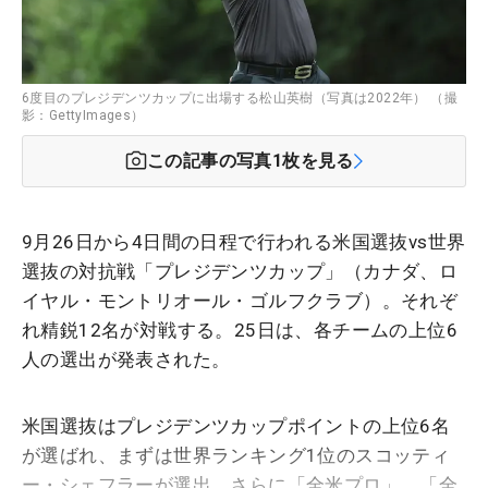
6度目のプレジデンツカップに出場する松山英樹（写真は2022年） （撮
影：GettyImages）
この記事の写真
1
枚を見る
9月26日から4日間の日程で行われる米国選抜vs世界
選抜の対抗戦「プレジデンツカップ」（カナダ、ロ
イヤル・モントリオール・ゴルフクラブ）。それぞ
れ精鋭12名が対戦する。25日は、各チームの上位6
人の選出が発表された。
米国選抜はプレジデンツカップポイントの上位6名
が選ばれ、まずは世界ランキング1位のスコッティ
ー・シェフラーが選出。さらに「全米プロ」、「全