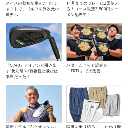
スイスの叡智が生んだTPTシ
11月までのプレーに2回使え
ャフトで、ゴルフを異次元の
る！コース限定3,500円クー
世界へ
ポン配布中！
『G740』アイアンが引き出
パターこじらせ記者が
す“反則級”の寛容性と飛びは
「TRTL」で大改善
本当だった！
最新モデル『FJクオンタム』
猛暑を乗り切る！ こだわり機