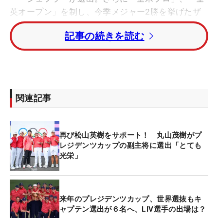
英オープン」を制し、今季メジャー2勝を挙げたザ
ンダー・シャウフェレや、パトリック・キャントレ
記事の続きを読む
ー、ウィンダム・クラーク、コリン・モリカワ、サ
ヒス・ティーガラが選ばれた。
一方、世界選抜は世界ランキング上位6名を選出。
まずは、今季の「ジェネシス招待」と「フェデック
関連記事
ス・セントジュード選手権」を制した松山英樹。同
ランク最上位の7位でトップの選出。松山は6回連続
6度目の出場となる。ほか、11回連続の出場となる
再び松山英樹をサポート！ 丸山茂樹がプ
アダム・スコットとジェイソン・デイ（ともにオー
レジデンツカップの副主将に選出「とても
ストラリア）、イム・ソンジェ、アン・ビョンハ
光栄」
ン、トム・キム（いずれも韓国）が選ばれた。
両チーム残り6人は、9月3日にキャプテン選出が発
来年のプレジデンツカップ、世界選抜もキ
表され、12人のチームを編成する。
ャプテン選出が６名へ、LIV選手の出場は？