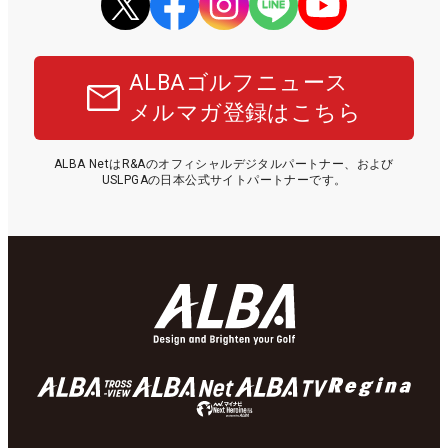
ALBAゴルフニュース
メルマガ登録はこちら
ALBA NetはR&Aのオフィシャルデジタルパートナー、および
USLPGAの日本公式サイトパートナーです。