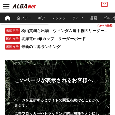
全ツアー
ギア
レッスン
ライフ
漫画
ゴルフ
メルマガ登録
松山英樹ら出場 ウィンダム選手権のリーダーボード
米国男子
北海道meijiカップ リーダーボード
国内女子
最新の世界ランキング
米国女子
このページが表示されるお客様へ
ページを更新するとサイトの閲覧を続けることがで
きます。
広告ブロッカーやトラッキング防止機能をオンにし