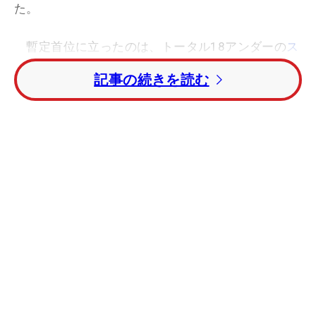
た。
暫定首位に立ったのは、トータル18アンダーの
ス
コット・スターリングス
(米国)。4打差のトータル
記事の続きを読む
14アンダー暫定2位タイには
ジェイソン・ボーン
(米
国)らがつけた。
今田竜二
は第3ラウンドの16番ホールまで消化。6
バーディ・1ボギーとスコアを5つ伸ばし、トータル
12アンダー6位タイに浮上。明日もバーディ合戦に
ついていけるか注目だ。