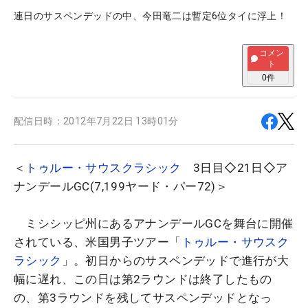
連日のサスペンデッドの中、今田竜二は暫定6位タイに浮上！
コメン
ト
0
件
配信日時：
2012年7月22日 13時01分
＜
トゥルー・サウスクラシック
3日目◇21日◇ア
ナンデールGC(7,199ヤード・パー72)＞
ミシシッピ州にあるアナンデールGCを舞台に開催
されている、米国男子ツアー「
トゥルー・サウスク
ラシック
」。初日からのサスペンデッドで進行が大
幅に遅れ、この日は第2ラウンドは終了したもの
の、第3ラウンドを残してサスペンデッドとなっ