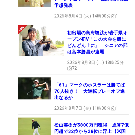
予想発表
2026年8月4日 (火) 14時00分
1
初出場の鳥海颯汰が岩手県オ
ープン初V「この大会を機に
どんどん上に」 シニアの部
は宮本勝昌が連覇
2026年8月8日 (土) 18時25分
72
「61」マークのホスラーは勝てば
70人抜き！ 大逆転プレーオフ進
出なるか
2026年8月7日 (金) 11時30分
1
松山英樹が5800万円獲得 通算7億
円超で32位から28位に浮上【米国