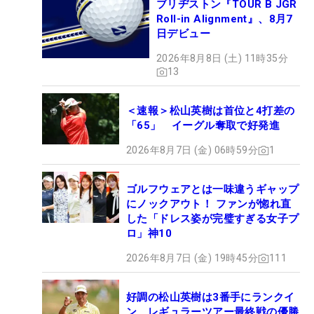
ブリヂストン『TOUR B JGR
Roll-in Alignment』、8月7
日デビュー
2026年8月8日 (土) 11時35分
13
＜速報＞松山英樹は首位と4打差の
「65」 イーグル奪取で好発進
2026年8月7日 (金) 06時59分
1
ゴルフウェアとは一味違うギャップ
にノックアウト！ ファンが惚れ直
した「ドレス姿が完璧すぎる女子プ
ロ」神10
2026年8月7日 (金) 19時45分
111
好調の松山英樹は3番手にランクイ
ン レギュラーツアー最終戦の優勝