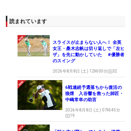
読まれています
スライスが止まらない人へ！ 全英
女王・桑木志帆は切り返しで「左ヒ
ザ」を先に動かしていた #優勝者
のスイング
2026年8月8日 (土) 12時00分
32
6戦連続予選落ちから復活の
狼煙 入谷響を救った師匠・
中嶋常幸の助言
2026年8月8日 (土) 07時45分
19