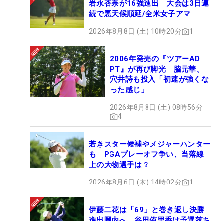
岩永杏奈が16強進出 大会は3日連
続で悪天候順延/全米女子アマ
2026年8月8日 (土) 10時20分
1
2006年発売の『ツアーAD
PT』が再び脚光 脇元華、
穴井詩も投入「初速が強くな
った感じ」
2026年8月8日 (土) 08時56分
4
若きスター候補やメジャーハンター
も PGAプレーオフ争い、当落線
上の大物選手は？
2026年8月6日 (木) 14時02分
1
伊藤二花は「69」と巻き返し決勝
進出圏内へ 谷田侑里香は予選落ち