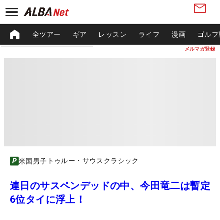
全ツアー
ギア
レッスン
ライフ
漫画
ゴルフ
メルマガ登録
トゥルー・サウスクラシック
米国男子
連日のサスペンデッドの中、今田竜二は暫定
6位タイに浮上！