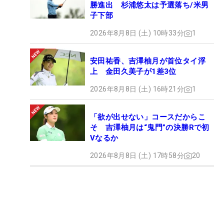
勝進出 杉浦悠太は予選落ち/米男
子下部
2026年8月8日 (土) 10時33分
1
安田祐香、吉澤柚月が首位タイ浮
上 金田久美子が1差3位
2026年8月8日 (土) 16時21分
1
「欲が出せない」コースだからこ
そ 吉澤柚月は“鬼門”の決勝Rで初
Vなるか
2026年8月8日 (土) 17時58分
20