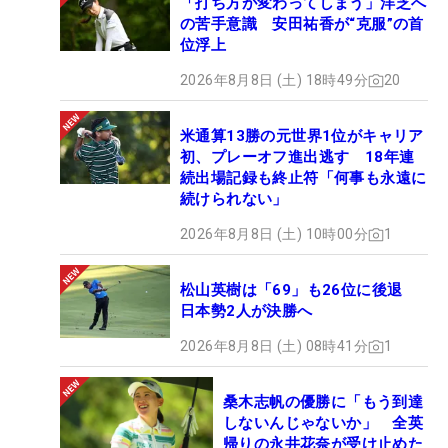
「打ち方が変わってしまう」洋芝へ
の苦手意識 安田祐香が“克服”の首
位浮上
2026年8月8日 (土) 18時49分
20
米通算13勝の元世界1位がキャリア
初、プレーオフ進出逃す 18年連
続出場記録も終止符「何事も永遠に
続けられない」
2026年8月8日 (土) 10時00分
1
松山英樹は「69」も26位に後退
日本勢2人が決勝へ
2026年8月8日 (土) 08時41分
1
桑木志帆の優勝に「もう到達
しないんじゃないか」 全英
帰りの永井花奈が受け止めた