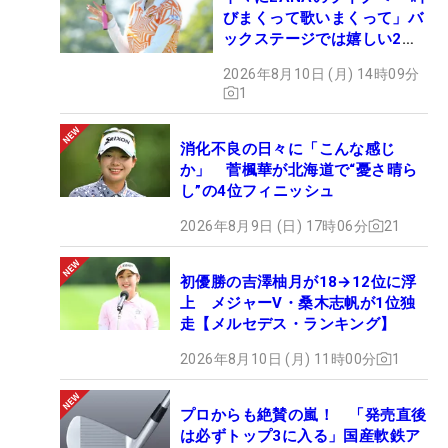
びまくって歌いまくって」バ
ックステージでは嬉しい2シ
ョットも！
2026年8月10日 (月) 14時09分
1
消化不良の日々に「こんな感じ
か」 菅楓華が北海道で“憂さ晴ら
し”の4位フィニッシュ
2026年8月9日 (日) 17時06分
21
初優勝の吉澤柚月が18→12位に浮
上 メジャーV・桑木志帆が1位独
走【メルセデス・ランキング】
2026年8月10日 (月) 11時00分
1
プロからも絶賛の嵐！ 「発売直後
は必ずトップ3に入る」国産軟鉄ア