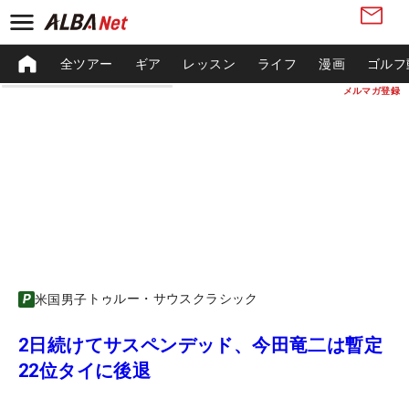
全ツアー
ギア
レッスン
ライフ
漫画
ゴルフ
メルマガ登録
トゥルー・サウスクラシック
米国男子
2日続けてサスペンデッド、今田竜二は暫定
22位タイに後退