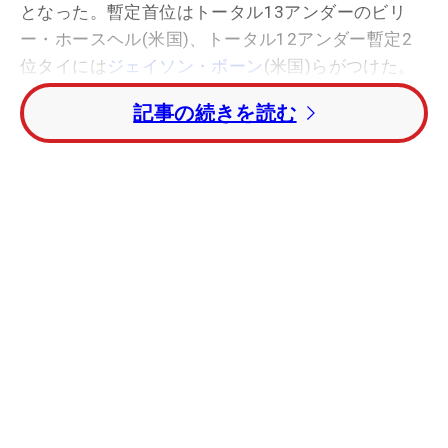
となった。暫定首位はトータル13アンダーのビリ
ー・ホースヘル(米国)、トータル12アンダー暫定2
位タイには
ジェイソン・ボーン
(米国)らがつけた。
記事の続きを読む
今田竜二
は9ホールを消化し、スコアを伸ばせず
トータル6アンダー暫定22位タイに後退。明日は午
前7時30分から開催される。