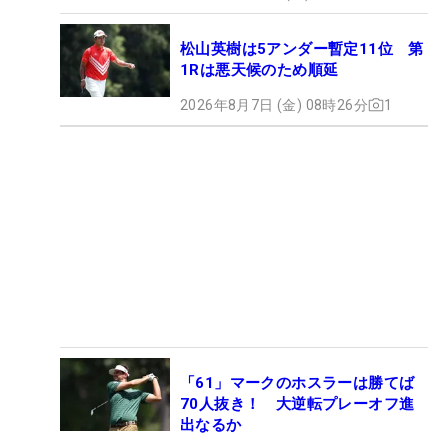
松山英樹は5アンダー暫定11位 第
1Rは悪天候のため順延
2026年8月7日 (金) 08時26分
1
「61」マークのホスラーは勝てば
70人抜き！ 大逆転プレーオフ進
出なるか