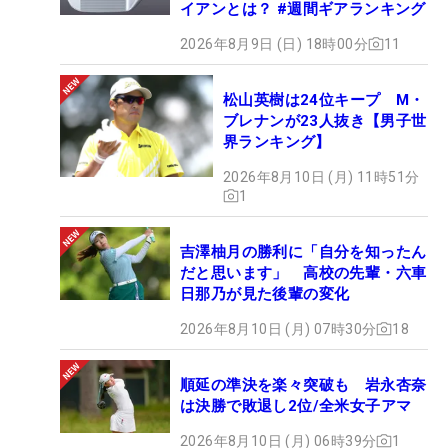
イアンとは？ #週間ギアランキング
2026年8月9日 (日) 18時00分
11
松山英樹は24位キープ M・
ブレナンが23人抜き【男子世
界ランキング】
2026年8月10日 (月) 11時51分
1
吉澤柚月の勝利に「自分を知ったん
だと思います」 高校の先輩・六車
日那乃が見た後輩の変化
2026年8月10日 (月) 07時30分
18
順延の準決を楽々突破も 岩永杏奈
は決勝で敗退し2位/全米女子アマ
2026年8月10日 (月) 06時39分
1