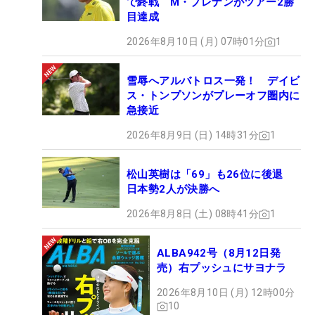
で終戦 M・ブレナンがツアー2勝
目達成
2026年8月10日 (月) 07時01分
1
雪辱へアルバトロス一発！ デイビ
ス・トンプソンがプレーオフ圏内に
急接近
2026年8月9日 (日) 14時31分
1
松山英樹は「69」も26位に後退
日本勢2人が決勝へ
2026年8月8日 (土) 08時41分
1
ALBA942号（8月12日発
売）右プッシュにサヨナラ
2026年8月10日 (月) 12時00分
10