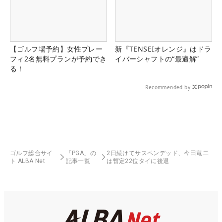
【ゴルフ場予約】女性プレー
新『TENSEIオレンジ』はドラ
フィ2名無料プランが予約でき
イバーシャフトの“最適解”
る！
Recommended by
ゴルフ総合サイ
「PGA」の
2日続けてサスペンデッド、今田竜二
ト ALBA Net
記事一覧
は暫定22位タイに後退