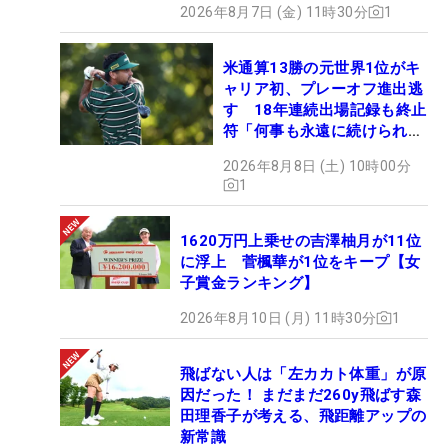
2026年8月7日 (金) 11時30分
1
米通算13勝の元世界1位がキ
ャリア初、プレーオフ進出逃
す 18年連続出場記録も終止
符「何事も永遠に続けられな
い」
2026年8月8日 (土) 10時00分
1
1620万円上乗せの吉澤柚月が11位
に浮上 菅楓華が1位をキープ【女
子賞金ランキング】
2026年8月10日 (月) 11時30分
1
飛ばない人は「左カカト体重」が原
因だった！ まだまだ260y飛ばす森
田理香子が考える、飛距離アップの
新常識