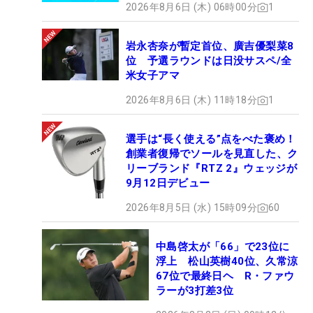
2026年8月6日 (木) 06時00分
1
岩永杏奈が暫定首位、廣吉優梨菜8
位 予選ラウンドは日没サスペ/全
米女子アマ
2026年8月6日 (木) 11時18分
1
選手は“長く使える”点をべた褒め！
創業者復帰でソールを見直した、ク
リーブランド『RTZ 2』ウェッジが
9月12日デビュー
2026年8月5日 (水) 15時09分
60
中島啓太が「66」で23位に
浮上 松山英樹40位、久常涼
67位で最終日ヘ R・ファウ
ラーが3打差3位