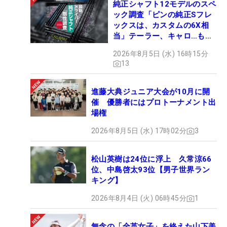
純正シャフト12モデルのスペ
ック調査「ピンの純正Sフレ
ックスは、カスタムの6X相
当」テーラー、キャロ…もチ
ェック！
2026年8月5日 (水) 16時15分
13
進藤大典ジュニア大会が10月に開
催 優勝者にはプロトーナメント出
場権
2026年8月5日 (水) 17時02分
3
松山英樹は24位に浮上 久常涼66
位、中島啓太93位【男子世界ラン
キング】
2026年8月4日 (火) 06時45分
1
無念の「全英女子」を終えた山下美