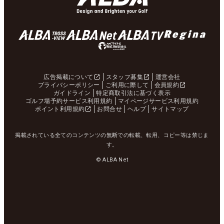
広告掲載について
スタッフ募集
運営会社
プライバシーポリシー
ご利用に際して
会員規約
ガイドライン
特定商取引法に基づく表示
ゴルフ場予約サービス利用規約
マイページサービス利用規約
ポイント利用規約
お問合せ
ヘルプ
サイトマップ
掲載されている全てのコンテンツの無断での転載、転用、コピー等は禁じま
す。
© ALBA Net