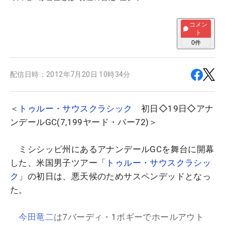
コメン
ト
0
件
配信日時：
2012年7月20日 10時34分
＜
トゥルー・サウスクラシック
初日◇19日◇アナ
ンデールGC(7,199ヤード・パー72)＞
ミシシッピ州にあるアナンデールGCを舞台に開幕
した、米国男子ツアー「
トゥルー・サウスクラシッ
ク
」の初日は、悪天候のためサスペンデッドとなっ
た。
今田竜二
は7バーディ・1ボギーでホールアウト