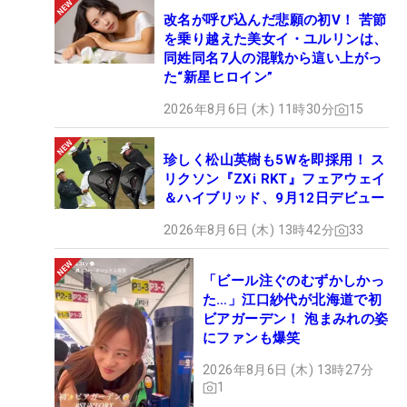
改名が呼び込んだ悲願の初V！ 苦節
を乗り越えた美女イ・ユルリンは、
同姓同名7人の混戦から這い上がっ
た“新星ヒロイン”
2026年8月6日 (木) 11時30分
15
珍しく松山英樹も5Wを即採用！ ス
リクソン『ZXi RKT』フェアウェイ
＆ハイブリッド、9月12日デビュー
2026年8月6日 (木) 13時42分
33
「ビール注ぐのむずかしかっ
た…」江口紗代が北海道で初
ビアガーデン！ 泡まみれの姿
にファンも爆笑
2026年8月6日 (木) 13時27分
1