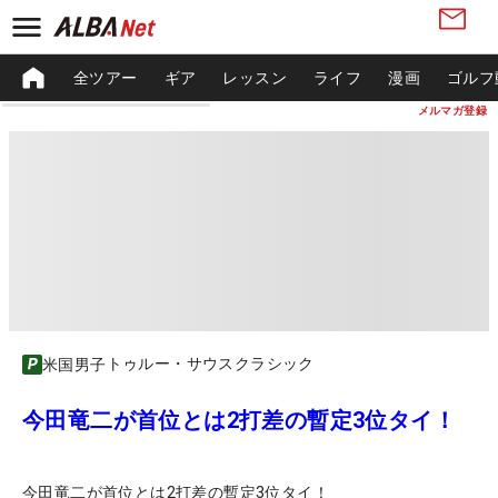
全ツアー
ギア
レッスン
ライフ
漫画
ゴルフ
メルマガ登録
トゥルー・サウスクラシック
米国男子
今田竜二が首位とは2打差の暫定3位タイ！
今田竜二が首位とは2打差の暫定3位タイ！