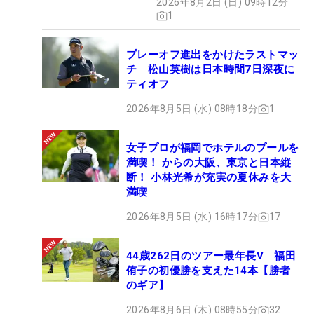
2026年8月2日 (日) 09時12分
1
プレーオフ進出をかけたラストマッ
チ 松山英樹は日本時間7日深夜に
ティオフ
2026年8月5日 (水) 08時18分
1
女子プロが福岡でホテルのプールを
満喫！ からの大阪、東京と日本縦
断！ 小林光希が充実の夏休みを大
満喫
2026年8月5日 (水) 16時17分
17
44歳262日のツアー最年長V 福田
侑子の初優勝を支えた14本【勝者
のギア】
2026年8月6日 (木) 08時55分
32