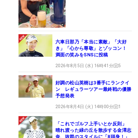
六車日那乃「本当に素敵」「大好
き」「心から尊敬」とゾッコン！
満面の笑みをSNSに投稿
2026年8月5日 (水) 16時41分
5
好調の松山英樹は3番手にランクイ
ン レギュラーツアー最終戦の優勝
予想発表
2026年8月4日 (火) 14時00分
1
「これでゴルフ上手いとか反則」
晴れ渡った緑の丘を散歩する金澤志
奈、抜群のスタイルに「8頭身！」