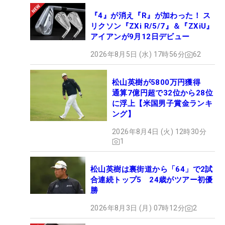
『4』が消え『R』が加わった！ ス
リクソン『ZXi R/5/7』＆『ZXiU』
アイアンが9月12日デビュー
2026年8月5日 (水) 17時56分
62
松山英樹が5800万円獲得
通算7億円超で32位から28位
に浮上【米国男子賞金ランキ
ング】
2026年8月4日 (火) 12時30分
1
松山英樹は裏街道から「64」で2試
合連続トップ5 24歳がツアー初優
勝
2026年8月3日 (月) 07時12分
2