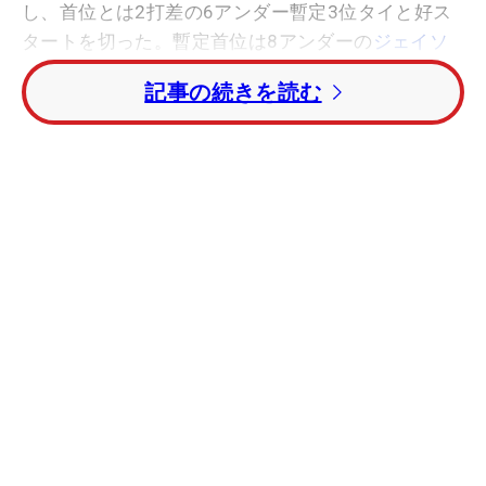
し、首位とは2打差の6アンダー暫定3位タイと好ス
タートを切った。暫定首位は8アンダーの
ジェイソ
ン・ボーン
(米国)、2位はルーク・ガスリー(米国)が
記事の続きを読む
つけている。
【初日の順位(暫定)】
1位：
ジェイソン・ボーン
(-8)
2位：ルーク・ガスリー(-7)
3位T：J.J.キリーン(-6)
3位T：
スティーブ・ローリー
(-6)
3位T：
今田竜二
(-6)
3位T：ジェイソン・ゴア(-6)
3位T：ウィリー・ウッド(-6)
8位T：ロベルト・カストロ(-5)他5名