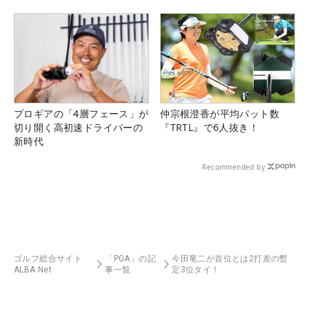
プロギアの「4層フェース」が
仲宗根澄香が平均パット数
切り開く高初速ドライバーの
『TRTL』で6人抜き！
新時代
Recommended by
ゴルフ総合サイト
「PGA」の記
今田竜二が首位とは2打差の暫
ALBA Net
事一覧
定3位タイ！