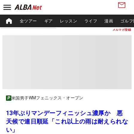
全ツアー
ギア
レッスン
ライフ
漫画
ゴルフ
メルマガ登録
WMフェニックス・オープン
米国男子
13年ぶりマンデーフィニッシュ濃厚か 悪
天候で連日順延「これ以上の雨は耐えられな
い」