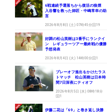
6戦連続予選落ちから復活の狼煙
入谷響を救った師匠・中嶋常幸の助
言
2026年8月8日 (土) 07時45分
19
好調の松山英樹は3番手にランクイ
ン レギュラーツアー最終戦の優勝
予想発表
2026年8月4日 (火) 14時00分
1
プレーオフ進出をかけたラス
トマッチ 松山英樹は日本時
間7日深夜にティオフ
2026年8月5日 (水) 08時18分
1
伊藤二花は「69」と巻き返し決勝