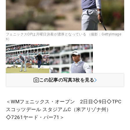
フェニックスOPは月曜日決着が濃厚となっている （撮影：GettyImage
s）
この記事の写真
3
枚を見る
＜WMフェニックス・オープン 2日目◇9日◇TPC
スコッツデール スタジアムC（米アリゾナ州）
◇7261ヤード・パー71＞