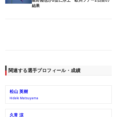
星野陸也が2位に浮上 欧州ツアー2日目の
みで、先週のペブルビーチ大会に続く54ホール短縮
結果
という事態は免れそうだ。
松山英樹は2日目に29ホールを回り、トータル5アン
ダー・暫定18位タイ。久常涼は日没までにティオフ
できず、トータル2オーバー・暫定102位タイにつけ
ている。
関連する選手プロフィール・成績
松山 英樹
Hideki Matsuyama
久常 涼