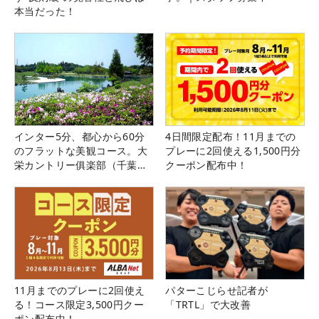
本当だった！
インター5分、都心から60分
4日間限定配布！11月までの
のフラットな美観コース。大
プレーに2回使える1,500円分
栄カントリー俱楽部（千葉
クーポン配布中！
県）
11月までのプレーに2回使え
パターこじらせ記者が
る！コース限定3,500円クー
「TRTL」で大改善
ポン配布中！