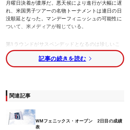
月曜日決着が濃厚だ。悪天候により進行が大幅に遅
れ、米国男子ツアーの名物トーナメントは連日の日
没順延となった。マンデーフィニッシュの可能性に
ついて、米メディアが報じている。
第1ラウンドがサスペンデッドとなるのは珍しいこ
とではない。2023年は今年と同じく霜の影響で順
記事の続きを読む
延。過去5年間では悪天候や日没の影響で、競技が2
日目にずれ込んだことは3度もある。ただ、今年は
例年にないほどの寒さと降水量が大会関係者の頭を
悩ませている。
関連記事
TPCスコッツデールのゴルフコース・オペレーショ
ン・ディレクターを務めるブランドン・リース氏は
「我々は常にプランA、B、Cを持っている。非常に
WMフェニックス・オープン 2日目の成績
タフな仕事になるが、約100人の従業員とともに調
表