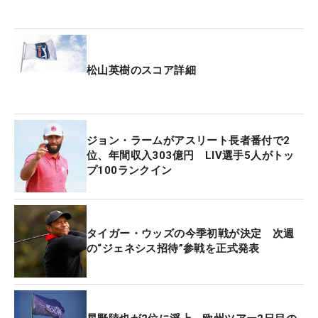
整する」と話すが、「なかなかタイミングが合わな
い」と雷雨を伴う不安定な天候が続き、コンディシ
ョンの調整に四苦八苦している。
松山英樹のスコア詳細
ツアーの気象予報士を務めるカイル・コバル氏は
「過去10年～15年の間で、このゴルフ場はおそらく
最も軟らかく、最も湿っている。これ以上の雨は耐
えられないし、さらに雨の予報も出ている」と話し
ジョン・ラームがアスリート長者番付で2
た。
位、年間収入303億円 LIV選手5人がトッ
プ100ランクイン
土曜日は雨の可能性が高く、雷の恐れもあるという
予報。すでに2日間で5時間以上のロスタイムが出て
いる。「これだけの時間を失ったのだから、月曜フ
タイガー・ウッズの今季初戦が決定 次週
の“ジェネシス招待”参戦を正式発表
ィニッシュの可能性もある」（コバル氏）。
月曜日決着となれば、2011年大会以来13年ぶりと
なる。ただ、日曜日と月曜日は天候が回復する見込