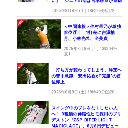
に」 シニアの部は宮本勝昌が連覇
2026年8月8日 (土) 18時25分
72
＜中間速報＞仲村果乃が単独
首位浮上 1打差に吉澤柚
月、小林光希、全美貞
2026年8月8日 (土) 13時04分
1
「打ち方が変わってしまう」洋芝へ
の苦手意識 安田祐香が“克服”の首
位浮上
2026年8月8日 (土) 18時49分
20
スイング中のブレをなくしたい人
へ！ 3種類の伸縮性ヒモ採用のブリ
ヂストン『ZSP-BITER LIGHT
MAGICLACE』、8月8日デビュー