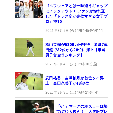
ゴルフウェアとは一味違うギャップ
にノックアウト！ ファンが惚れ直
した「ドレス姿が完璧すぎる女子プ
ロ」神10
2026年8月7日 (金) 19時45分
111
松山英樹が5800万円獲得 通算7億
円超で32位から28位に浮上【米国
男子賞金ランキング】
2026年8月4日 (火) 12時30分
1
安田祐香、吉澤柚月が首位タイ浮
上 金田久美子が1差3位
2026年8月8日 (土) 16時21分
1
「61」マークのホスラーは勝
てば70人抜き！ 大逆転プレ