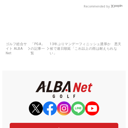
Recommended by
ゴルフ総合サ
「PGA」
13年ぶりマンデーフィニッシュ濃厚か 悪天
イト ALBA
の記事一
候で連日順延「これ以上の雨は耐えられな
Net
覧
い」