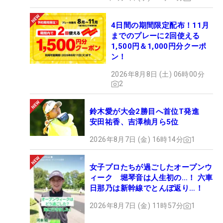
4日間の期間限定配布！11月
までのプレーに2回使える
1,500円＆1,000円分クーポ
ン！
2026年8月8日 (土) 06時00分
2
鈴木愛が大会2勝目へ首位T発進
安田祐香、吉澤柚月ら5位
2026年8月7日 (金) 16時14分
1
女子プロたちが過ごしたオープンウ
ィーク 堀琴音は人生初の…！ 六車
日那乃は新幹線でとんぼ返り…！
2026年8月7日 (金) 11時57分
1