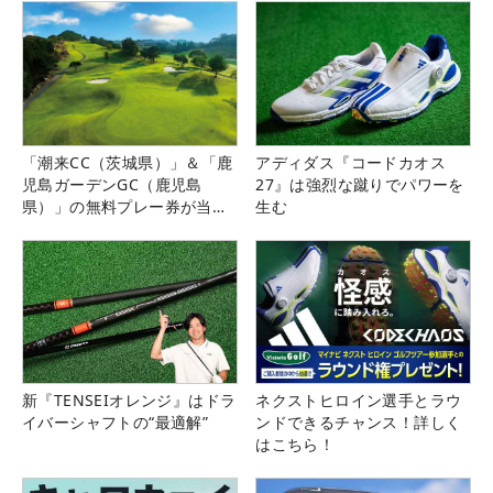
「潮来CC（茨城県）」＆「鹿
アディダス『コードカオス
児島ガーデンGC（鹿児島
27』は強烈な蹴りでパワーを
県）」の無料プレー券が当た
生む
る！！
新『TENSEIオレンジ』はドラ
ネクストヒロイン選手とラウ
イバーシャフトの“最適解”
ンドできるチャンス！詳しく
はこちら！