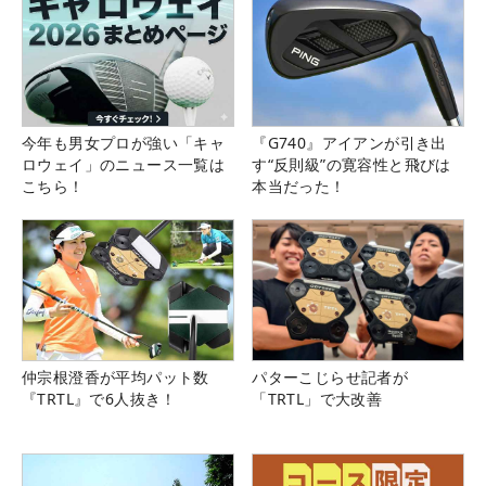
今年も男女プロが強い「キャ
『G740』アイアンが引き出
ロウェイ」のニュース一覧は
す“反則級”の寛容性と飛びは
こちら！
本当だった！
仲宗根澄香が平均パット数
パターこじらせ記者が
『TRTL』で6人抜き！
「TRTL」で大改善