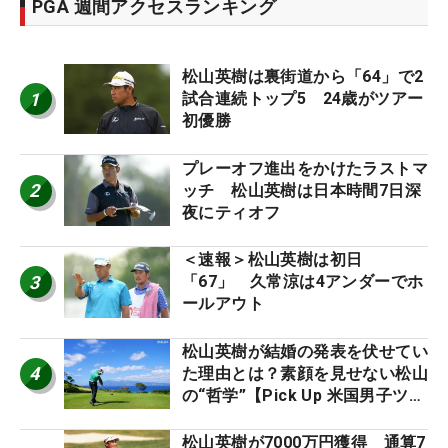
PGA 週間アクセスランキング
松山英樹は裏街道から「64」で2
1
試合連続トップ5 24歳がツアー
初優勝
プレーオフ進出をかけたラストマ
2
ッチ 松山英樹は日本時間7日深
夜にティオフ
＜速報＞松山英樹は初日
3
「67」 久常涼は4アンダーでホ
ールアウト
松山英樹が結婚の発表を伏せてい
4
た理由とは？素顔を見せない松山
の“哲学”【Pick Up 米国男子ツア
ー十大ニュース】
松山英樹が7000万円獲得 通算7