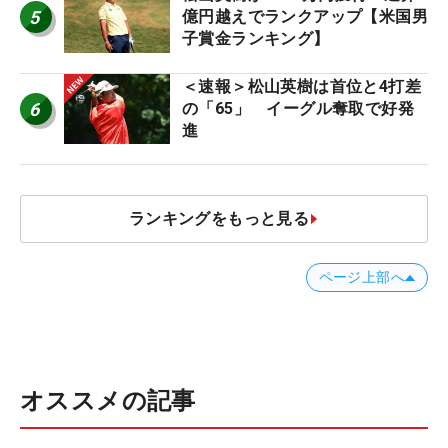
5
億円越えでランクアップ【米国男
子賞金ランキング】
＜速報＞松山英樹は首位と4打差
6
の「65」 イーグル奪取で好発
進
ランキングをもっと見る
ページ上部へ
オススメの記事