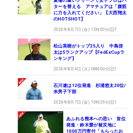
夏場の重いグリーンで女子プロはパ
ターを替える アマチュアは「腹筋
に力を入れてください」【大西翔太
のHOTSHOT】
2026年8月7日 (金) 12時00分
7
松山英樹がトップ25入り 中島啓
太は5ランクアップ【FedExCupラ
ンキング】
2026年8月4日 (火) 08時00分
1
石川遼は12位発進 杉浦悠太20位/
米男子下部
2026年8月7日 (金) 10時29分
1
あふれる熊本への思い 首位
発進・鈴木愛が被災地に
1000万円寄付「もらったお