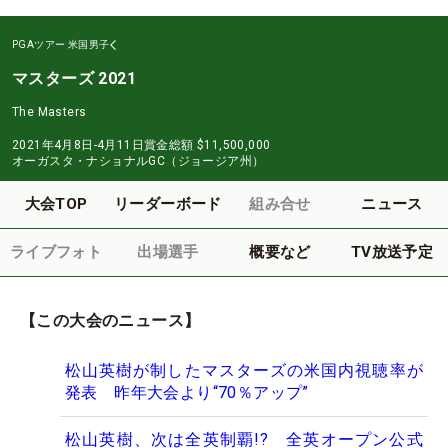
PGAツアー
米国男子
マスターズ 2021
The Masters
2021年4月8日-4月11日
賞金総額
$11,500,000
オーガスタ・ナショナルGC（ジョージア州）
大会TOP
リーダーボード
組み合せ
ニュース
ライブフォト
出場選手
概要など
TV放送予定
【この大会のニュース】
松山英樹が制したマスターズの米国内視聴率が
発表 昨年大会より“70％アップ”
松山英樹、次は全英制覇!? 全英オープン公式