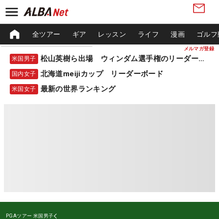
全ツアー
ギア
レッスン
ライフ
漫画
ゴルフ
メルマガ登録
松山英樹ら出場 ウィンダム選手権のリーダーボード
米国男子
北海道meijiカップ リーダーボード
国内女子
最新の世界ランキング
米国女子
PGAツアー
米国男子