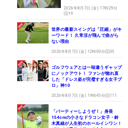
2026年8月7日 (金) 17時29分
19
世界の最新スイングは「圧縮」がキ
ーワード！ 久常涼が飛んで曲がら
ない理由
2026年8月7日 (金) 12時00分
35
ゴルフウェアとは一味違うギャップ
にノックアウト！ ファンが惚れ直
した「ドレス姿が完璧すぎる女子プ
ロ」神10
2026年8月7日 (金) 19時45分
111
「パーティーしようぜ！」身長
154cmの小さなドラコン女子・鈴
木真緒が人生初のホールインワン！