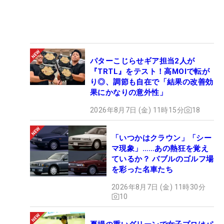
パターこじらせギア担当2人が
『TRTL』をテスト！高MOIで転が
り◎、調節も自在で「結果の改善効
果にかなりの意外性」
2026年8月7日 (金) 11時15分
18
「いつかはクラウン」「シー
マ現象」……あの熱狂を覚え
ているか？ バブルのゴルフ場
を彩った名車たち
2026年8月7日 (金) 11時30分
10