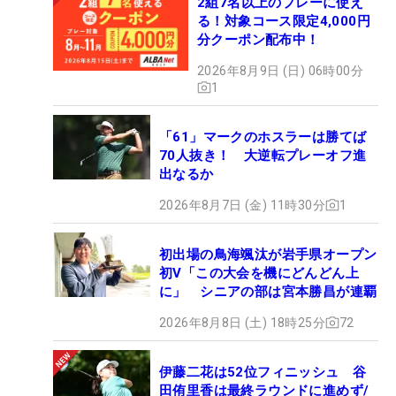
2組7名以上のプレーに使え
る！対象コース限定4,000円
分クーポン配布中！
2026年8月9日 (日) 06時00分
1
「61」マークのホスラーは勝てば
70人抜き！ 大逆転プレーオフ進
出なるか
2026年8月7日 (金) 11時30分
1
初出場の鳥海颯汰が岩手県オープン
初V「この大会を機にどんどん上
に」 シニアの部は宮本勝昌が連覇
2026年8月8日 (土) 18時25分
72
伊藤二花は52位フィニッシュ 谷
田侑里香は最終ラウンドに進めず/