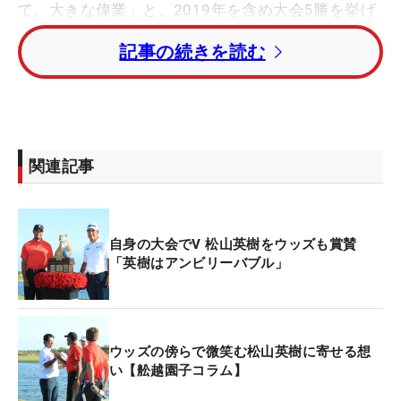
て、大きな偉業」と、2019年を含め大会5勝を挙げ
ているタイガーも、松山の快挙を喜んだ。
記事の続きを読む
「この歴史的なマスターズは、ゴルフの世界に多大
なインパクトを与えることになる」と、アジア人初
のメジャー制覇に賛辞を贈った。
関連記事
自身の大会でV 松山英樹をウッズも賞賛
「英樹はアンビリーバブル」
ウッズの傍らで微笑む松山英樹に寄せる想
い【舩越園子コラム】