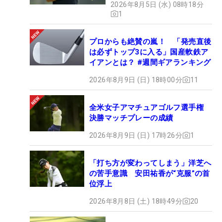
2026年8月5日 (水) 08時18分
1
プロからも絶賛の嵐！ 「発売直後
は必ずトップ3に入る」国産軟鉄ア
イアンとは？ #週間ギアランキング
2026年8月9日 (日) 18時00分
11
全米女子アマチュアゴルフ選手権
決勝マッチプレーの成績
2026年8月9日 (日) 17時26分
1
「打ち方が変わってしまう」洋芝へ
の苦手意識 安田祐香が“克服”の首
位浮上
2026年8月8日 (土) 18時49分
20