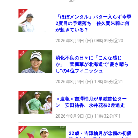
「ほぼメンタル」パター入らず今季
2度目の予選落ち 佐久間朱莉に何
が起きている？
2026年8月9日 (日) 08時39分
20
消化不良の日々に「こんな感じ
か」 菅楓華が北海道で“憂さ晴ら
し”の4位フィニッシュ
2026年8月9日 (日) 17時06分
21
＜速報＞吉澤柚月が単独首位ター
ン 安田祐香、永井花奈2差追走
2026年8月9日 (日) 11時32分
1
22歳・吉澤柚月が念願の初優