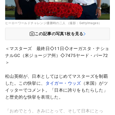
ヒーローワールドチャレンジ優勝時の二人 （撮影：GettyImages）
この記事の写真
1
枚を見る
＜マスターズ 最終日◇11日◇オーガスタ・ナショ
ナルGC（米ジョージア州）◇7475ヤード・パー72
＞
松山英樹が、日本としてはじめてマスターズを制覇
した。この快挙に、
タイガー・ウッズ
（米国）がツ
イッターでコメント。「日本に誇りをもたらした」
と歴史的な快挙を表現した。
「おめでとう。きみにとって、そして日本にとっ