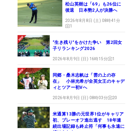
松山英樹は「69」も26位に
後退 日本勢2人が決勝へ
2026年8月8日 (土) 08時41分
1
“生き残り”をかけた争い 第2回女
子リランキング2026
2026年8月9日 (日) 16時15分
1
同郷・桑木志帆は「雲の上の存
在」 小林光希が全英女王のキャデ
ィとツアー初Vへ
2026年8月9日 (日) 08時03分
20
米通算13勝の元世界1位がキャリア
初、プレーオフ進出逃す 18年連
続出場記録も終止符「何事も永遠に