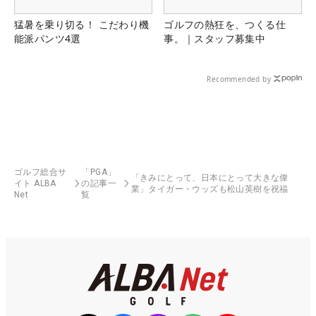
猛暑を乗り切る！ こだわり機
ゴルフの熱狂を、つくる仕
能派パンツ4選
事。｜スタッフ募集中
Recommended by
ゴルフ総合サ
「PGA」
「きみにとって、日本にとって大きな偉
イト ALBA
の記事一
業」タイガー・ウッズも松山英樹を祝福
Net
覧