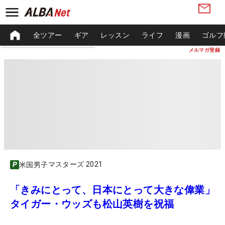
全ツアー
ギア
レッスン
ライフ
漫画
ゴルフ
メルマガ登録
マスターズ 2021
米国男子
「きみにとって、日本にとって大きな偉業」
タイガー・ウッズも松山英樹を祝福