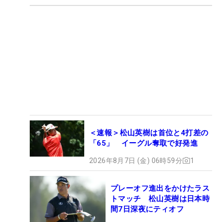
＜速報＞松山英樹は首位と4打差の
「65」 イーグル奪取で好発進
2026年8月7日 (金) 06時59分
1
プレーオフ進出をかけたラス
トマッチ 松山英樹は日本時
間7日深夜にティオフ