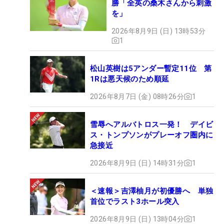
勝「全英の桑木さんから刺激
を」
2026年8月9日 (日) 13時53分
1
松山英樹は5アンダー暫定11位 第
1Rは悪天候のため順延
2026年8月7日 (金) 08時26分
1
雪辱へアルバトロス一発！ デイビ
ス・トンプソンがプレーオフ圏内に
急接近
2026年8月9日 (日) 14時31分
1
＜速報＞吉澤柚月が初優勝へ 単独
首位でラスト3ホール突入
2026年8月9日 (日) 13時04分
1