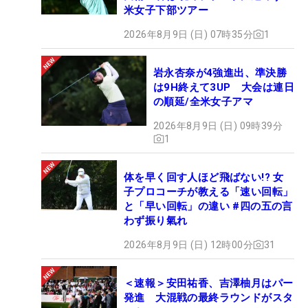
米女子下部ツアー
2026年8月9日 (日) 07時35分
1
岩永杏奈が4強進出、準決勝
は9H終えて3UP 大会は連日
の順延/全米女子アマ
2026年8月9日 (日) 09時39分
1
体を早く回す人ほど飛ばない!? 女
子プロコーチが教える「速い回転」
と「早い回転」の違い #四の五の言
わず振り氣れ
2026年8月9日 (日) 12時00分
31
＜速報＞安田祐香、吉澤柚月はパー
発進 大混戦の最終ラウンドがスタ