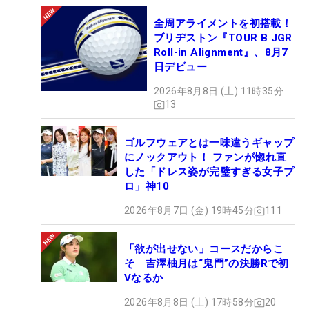
全周アライメントを初搭載！
ブリヂストン『TOUR B JGR
Roll-in Alignment』、8月7
日デビュー
2026年8月8日 (土) 11時35分
13
ゴルフウェアとは一味違うギャップ
にノックアウト！ ファンが惚れ直
した「ドレス姿が完璧すぎる女子プ
ロ」神10
2026年8月7日 (金) 19時45分
111
「欲が出せない」コースだからこ
そ 吉澤柚月は“鬼門”の決勝Rで初
Vなるか
2026年8月8日 (土) 17時58分
20