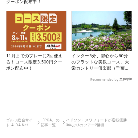
クーポン配布中！
11月までのプレーに2回使え
インター5分、都心から60分
る！コース限定3,500円クー
のフラットな美観コース。大
ポン配布中！
栄カントリー俱楽部（千葉
県）
Recommended by
ゴルフ総合サイ
「PGA」の
ハドソン・スワフォードが逆転優勝
ト ALBA Net
記事一覧
3年ぶりのツアー2勝目