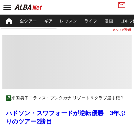
全ツアー
ギア
レッスン
ライフ
漫画
ゴルフ
メルマガ登録
コラレス・プンタカナ リゾート＆クラブ選手権 2020
米国男子
ハドソン・スワフォードが逆転優勝 3年ぶ
りのツアー2勝目