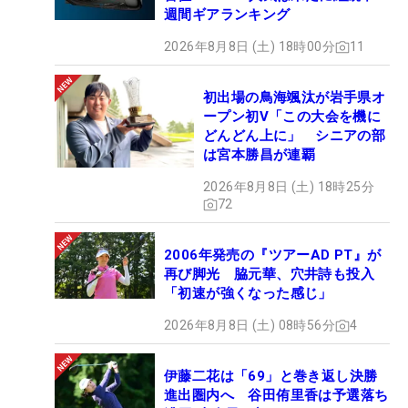
週間ギアランキング
2026年8月8日 (土) 18時00分
11
初出場の鳥海颯汰が岩手県オ
ープン初V「この大会を機に
どんどん上に」 シニアの部
は宮本勝昌が連覇
2026年8月8日 (土) 18時25分
72
2006年発売の『ツアーAD PT』が
再び脚光 脇元華、穴井詩も投入
「初速が強くなった感じ」
2026年8月8日 (土) 08時56分
4
伊藤二花は「69」と巻き返し決勝
進出圏内へ 谷田侑里香は予選落ち