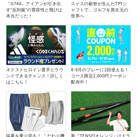
『G740』アイアンが引き出
スイスの叡智が生んだTPTシ
す“反則級”の寛容性と飛びは
ャフトで、ゴルフを異次元の
本当だった！
世界へ
ネクストヒロイン選手とラウ
8-9月のプレーに2回使える！
ンドできるチャンス！詳しく
コース限定2,000円クーポン
はこちら！
配布中！
猛暑を乗り切る！ こだわり機
新『TENSEIオレンジ』はドラ