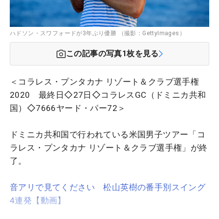
ハドソン・スワフォードが3年ぶり優勝 （撮影：GettyImages）
この記事の写真
1
枚を見る
＜コラレス・プンタカナ リゾート＆クラブ選手権
2020 最終日◇27日◇コラレスGC（ドミニカ共和
国）◇7666ヤード・パー72＞
ドミニカ共和国で行われている米国男子ツアー「コ
ラレス・プンタカナ リゾート＆クラブ選手権」が終
了。
音アリで見てください 松山英樹の番手別スイング
4連発【動画】