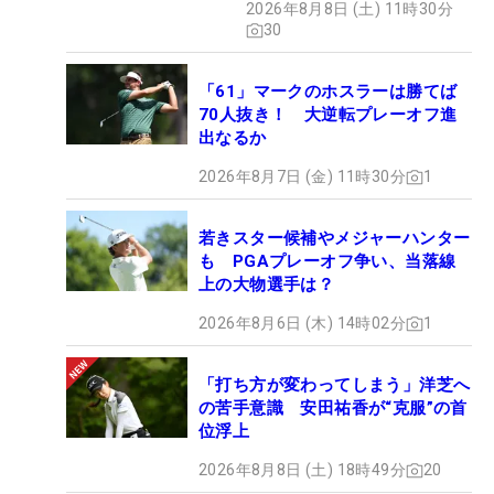
2026年8月8日 (土) 11時30分
ュー
30
「61」マークのホスラーは勝てば
70人抜き！ 大逆転プレーオフ進
出なるか
2026年8月7日 (金) 11時30分
1
若きスター候補やメジャーハンター
も PGAプレーオフ争い、当落線
上の大物選手は？
2026年8月6日 (木) 14時02分
1
「打ち方が変わってしまう」洋芝へ
の苦手意識 安田祐香が“克服”の首
位浮上
2026年8月8日 (土) 18時49分
20