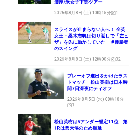
濃厚/米女子下部ツアー
2026年8月8日 (土) 10時15分
1
スライスが止まらない人へ！ 全英
女王・桑木志帆は切り返しで「左ヒ
ザ」を先に動かしていた #優勝者
のスイング
2026年8月8日 (土) 12時00分
32
プレーオフ進出をかけたラス
トマッチ 松山英樹は日本時
間7日深夜にティオフ
2026年8月5日 (水) 08時18分
1
松山英樹は5アンダー暫定11位 第
1Rは悪天候のため順延