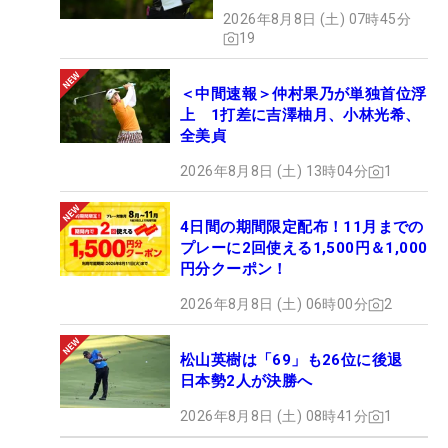
2026年8月8日 (土) 07時45分
19
＜中間速報＞仲村果乃が単独首位浮
上 1打差に吉澤柚月、小林光希、
全美貞
2026年8月8日 (土) 13時04分
1
4日間の期間限定配布！11月までの
プレーに2回使える1,500円＆1,000
円分クーポン！
2026年8月8日 (土) 06時00分
2
松山英樹は「69」も26位に後退
日本勢2人が決勝へ
2026年8月8日 (土) 08時41分
1