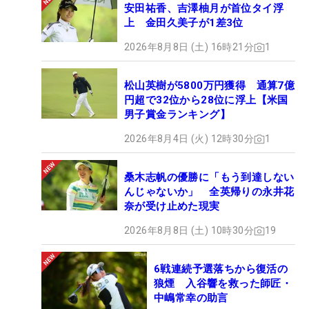
安田祐香、吉澤柚月が首位タイ浮
上 金田久美子が1差3位
2026年8月8日 (土) 16時21分
1
松山英樹が5800万円獲得 通算7億
円超で32位から28位に浮上【米国
男子賞金ランキング】
2026年8月4日 (火) 12時30分
1
桑木志帆の優勝に「もう到達しない
んじゃないか」 全英帰りの永井花
奈が受け止めた現実
2026年8月8日 (土) 10時30分
19
6戦連続予選落ちから復活の
狼煙 入谷響を救った師匠・
中嶋常幸の助言