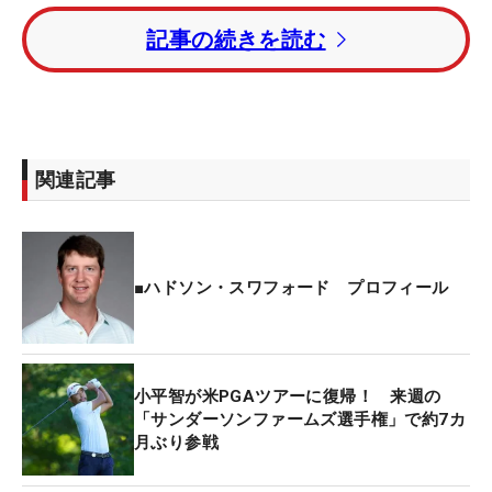
トップと2打差・2位から出た
ハドソン・スワフォー
記事の続きを読む
ド
（米国）が「69」をマークし、トータル18アンダ
ーで優勝を決めた。2017年「キャリアビルダー・チ
ャレンジ」以来となるツアー2勝となる。
1打差・2位には
タイラー・マクンバー
（米国）、2
関連記事
打差・3位に
マッケンジー・ヒューズ
（カナダ）、3
打差・4位に
ネイト・ラシュリー
、4打差・5位に
ア
ダム・ロン
（米国）が入った。
■ハドソン・スワフォード プロフィール
小平智が米PGAツアーに復帰！ 来週の
「サンダーソンファームズ選手権」で約7カ
月ぶり参戦