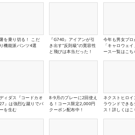
暑を乗り切る！ こだ
『G740』アイアンが引
今年も男女プロ
り機能派パンツ4選
き出す“反則級”の寛容性
「キャロウェイ
と飛びは本当だった！
ース一覧はこち
ディダス『コードカオ
8-9月のプレーに2回使え
ネクストヒロイ
27』は強烈な蹴りでパ
る！コース限定2,000円
ラウンドできる
ーを生む
クーポン配布中！
ス！詳しくはこ