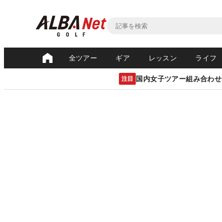
全ツアー
ギア
レッスン
ライフ
国内女子ツアー組み合わせ
注目