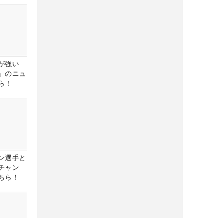
が強い
」のニュ
ら！
ン選手と
チャン
ちら！