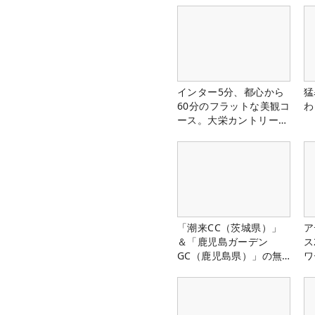
インター5分、都心から
猛
60分のフラットな美観コ
わ
ース。大栄カントリー俱
楽部（千葉県）
「潮来CC（茨城県）」
ア
＆「鹿児島ガーデン
ス
GC（鹿児島県）」の無
ワ
料プレー券が当たる！！