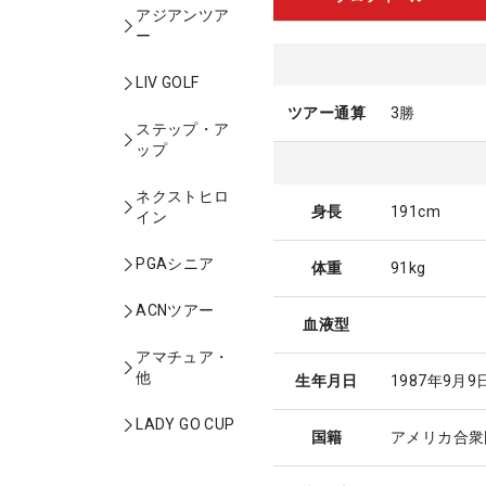
アジアンツア
ー
LIV GOLF
ツアー通算
3勝
ステップ・ア
ップ
ネクストヒロ
身長
191cm
イン
PGAシニア
体重
91kg
ACNツアー
血液型
アマチュア・
他
生年月日
1987年9月9
LADY GO CUP
国籍
アメリカ合衆