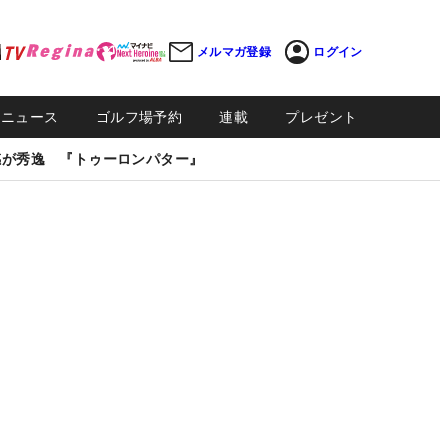
メルマガ登録
ログイン
Sニュース
ゴルフ場予約
連載
プレゼント
感が秀逸 『トゥーロンパター』