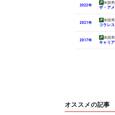
米国男
2022
年
ザ・アメ
米国男
2021
年
コラレス
米国男
2017
年
キャリア
オススメの記事