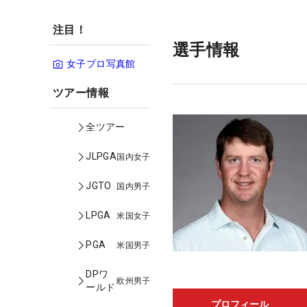
注目！
選手情報
女子プロ写真館
ツアー情報
全ツアー
JLPGA
国内女子
JGTO
国内男子
LPGA
米国女子
PGA
米国男子
DPワ
欧州男子
ールド
プロフィール