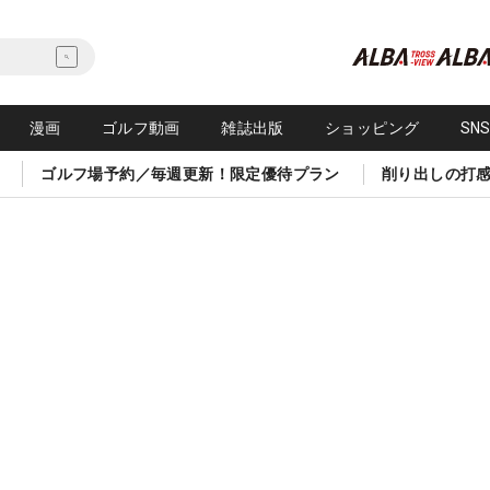
漫画
ゴルフ動画
雑誌出版
ショッピング
SN
ゴルフ場予約／毎週更新！限定優待プラン
削り出しの打