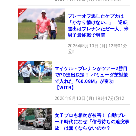
プレーオフ逃したケプカは
「かなり情けない…」 逆転
進出はブレナンただ一人、米
男子最終戦で明暗
2026年8月10日 (月) 12時01分
1
マイケル・ブレナンがツアー2勝目
でPO進出決定！ バミューダ芝対策
で入れた『60.08M』が奏功
【WITB】
2026年8月10日 (月) 19時47分
12
女子プロも相次ぎ被害！ 自動ブレ
ーキ時代になぜ「信号待ちの追突事
故」は無くならないのか？