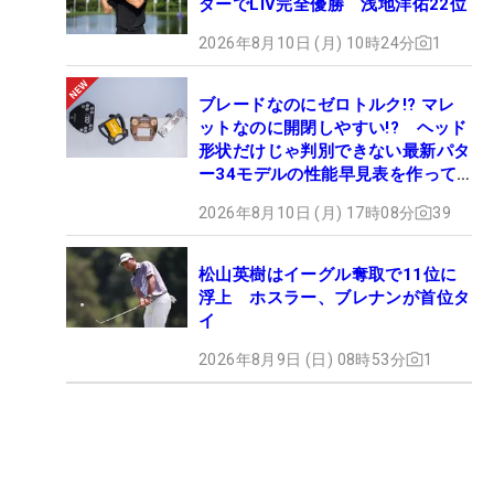
ダーでLIV完全優勝 浅地洋佑22位
2026年8月10日 (月) 10時24分
1
ブレードなのにゼロトルク!? マレ
ットなのに開閉しやすい!? ヘッド
形状だけじゃ判別できない最新パタ
ー34モデルの性能早見表を作って
みた #ギアカタログ2026
2026年8月10日 (月) 17時08分
39
松山英樹はイーグル奪取で11位に
浮上 ホスラー、ブレナンが首位タ
イ
2026年8月9日 (日) 08時53分
1