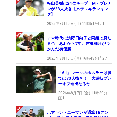
松山英樹は24位キープ M・ブレナ
ンが23人抜き【男子世界ランキン
グ】
2026年8月10日 (月) 11時51分
1
アマ時代に渋野日向子と同組で見た
景色 あれから7年、吉澤柚月がつ
かんだ初優勝
2026年8月10日 (月) 16時48分
27
「61」マークのホスラーは勝
てば70人抜き！ 大逆転プレ
ーオフ進出なるか
2026年8月7日 (金) 11時30分
1
ホアキン・ニーマンが通算16アン