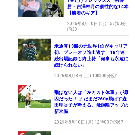
1WだけフレックスX 初優
勝・吉澤柚月の個性的な14本
【勝者のギア】
2026年8月10日 (月) 15時00分
30
米通算13勝の元世界1位がキャリア
初、プレーオフ進出逃す 18年連
続出場記録も終止符「何事も永遠に
続けられない」
2026年8月8日 (土) 10時00分
1
飛ばない人は「左カカト体重」が原
因だった！ まだまだ260y飛ばす森
田理香子が考える、飛距離アップの
新常識
2026年8月10日 (月) 12時00分
67