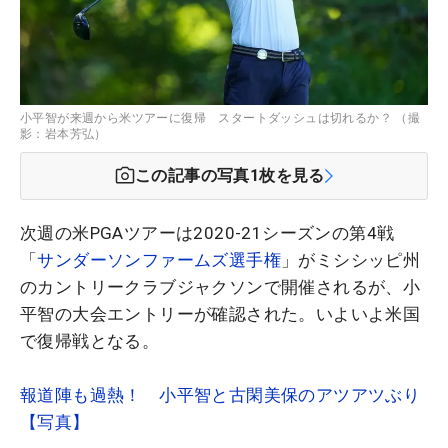
小平智が来週から米ツアーに復帰 スタートダッシュは切れるか？ （撮
影：岩本芳弘）
この記事の写真
1
枚を見る
次週の米PGAツアーは2020-21シーズンの第4戦
「
サンダーソンファームズ選手権
」がミシシッピ州
のカントリークラブジャクソンで開催されるが、小
平智の大会エントリーが確認された。いよいよ米国
で復帰戦となる。
報道陣も過熱！ 小平智と古閑美保のアツアツぶり
【写真】