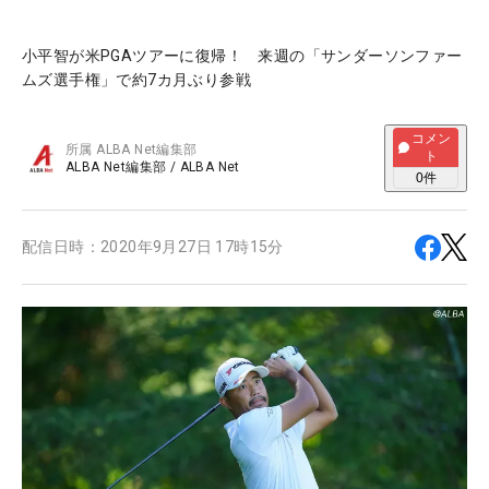
小平智が米PGAツアーに復帰！ 来週の「サンダーソンファー
ムズ選手権」で約7カ月ぶり参戦
コメン
所属
ALBA Net編集部
ト
ALBA Net編集部
/
ALBA Net
0
件
配信日時：
2020年9月27日 17時15分