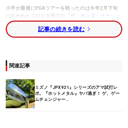
小平が最後にPGAツアーを戦ったのは今年2月下旬
に行われたフロリダ州での「
ザ・ホンダ・クラシッ
ク
」。その2週後、「ザ・プレーヤーズ選手権」初
記事の続きを読む
日の夜に新型コロナウイルス感染拡大の影響からツ
アーは中断となった。その後、小平は日本へ帰国し
ステイホームの時間を過ごした。6月には19-20シー
ズンは再開したが、その間に米PGAツアーの出場権
はそのまま翌シーズンまで持ち越されることが決
関連記事
定。復帰を前に渡米した小平はフロリダ州の自宅で
調整した。
ミズノ『JPX921』シリーズのアマ試打レ
先週は米LPGAツアーがオープンウィークで、同じ
ポ。『ホットメタル』ヤバ過ぎ！ ゲ、ゲー
ムチェンジャー…
フロリダ州に拠点を置く畑岡奈紗や今季から米ツア
ーを主戦場にする河本結、そして
山口すず夏
ら“黄金
世代”とラウンドする姿を自身のインスタグラムで公
開。また、
キラデク・アフィバーンラト
（タイ）と