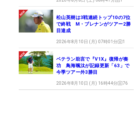
松山英樹は3戦連続トップ10の7位
で終戦 M・ブレナンがツアー2勝
目達成
2026年8月10日 (月) 07時01分
1
ベテラン助言で『V1X』復帰が奏
功 鳥海颯汰が記録更新「63」で
今季ツアー外3勝目
2026年8月10日 (月) 16時44分
76