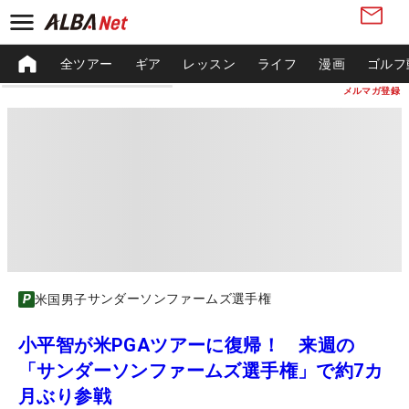
全ツアー
ギア
レッスン
ライフ
漫画
ゴルフ
メルマガ登録
サンダーソンファームズ選手権
米国男子
小平智が米PGAツアーに復帰！ 来週の
「サンダーソンファームズ選手権」で約7カ
月ぶり参戦