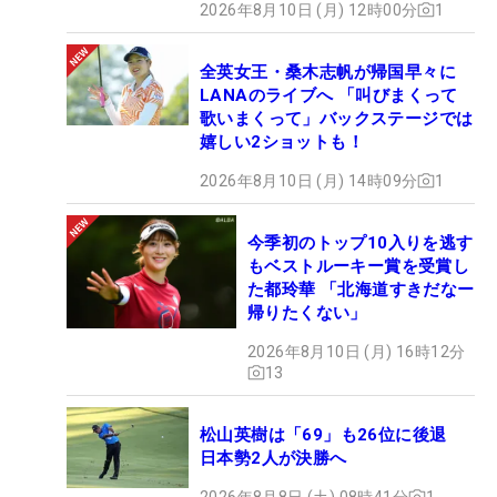
2026年8月10日 (月) 12時00分
1
全英女王・桑木志帆が帰国早々に
LANAのライブへ 「叫びまくって
歌いまくって」バックステージでは
嬉しい2ショットも！
2026年8月10日 (月) 14時09分
1
今季初のトップ10入りを逃す
もベストルーキー賞を受賞し
た都玲華 「北海道すきだなー
帰りたくない」
2026年8月10日 (月) 16時12分
13
松山英樹は「69」も26位に後退
日本勢2人が決勝へ
2026年8月8日 (土) 08時41分
1