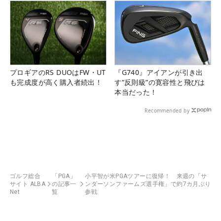
プロギアのRS DUOはFW・UT
『G740』アイアンが引き出
も完成度が高く購入者続出！
す“反則級”の寛容性と飛びは
本当だった！
Recommended by
ゴルフ総合
「PGA」
小平智が米PGAツアーに復帰！ 来週の「サ
サイト ALBA
の記事一
ンダーソンファームズ選手権」で約7カ月ぶり
Net
覧
参戦