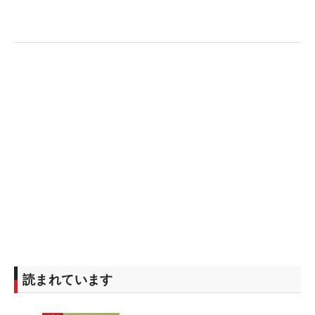
の9ホールのプレーも楽しんだ。フロリダ州は男女
問わずトッププロたちが集まる最高の土地柄のよう
だ。
さてサンダーソンファームズには
セルヒオ・ガルシ
ア
（スペイン）、
イム・ソンジェ
（韓国）、
ヘンリ
ック・ステンソン
（スウェーデン）、
ブラント・ス
ネデカー
（米国）らがエントリーしているが、世界
ランキングトップ10などトップ選手は不在。小平智
の新シーズン、果たしてスタートダッシュは切れる
か？（文・武川玲子＝米国在住）
読まれています