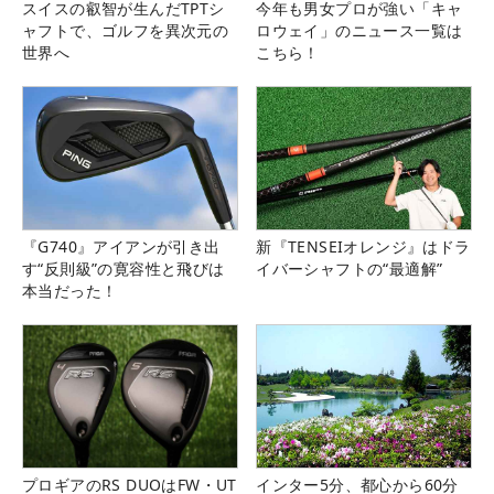
スイスの叡智が生んだTPTシ
今年も男女プロが強い「キャ
ャフトで、ゴルフを異次元の
ロウェイ」のニュース一覧は
世界へ
こちら！
『G740』アイアンが引き出
新『TENSEIオレンジ』はドラ
す“反則級”の寛容性と飛びは
イバーシャフトの“最適解”
本当だった！
プロギアのRS DUOはFW・UT
インター5分、都心から60分