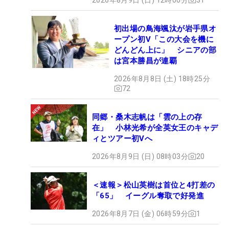
初出場の鳥海颯汰が岩手県オ
ープン初V「この大会を機に
どんどん上に」 シニアの部
は宮本勝昌が連覇
2026年8月8日 (土) 18時25分
72
同郷・桑木志帆は「雲の上の存
在」 小林光希が全英女王のキャデ
ィとツアー初Vへ
2026年8月9日 (日) 08時03分
20
＜速報＞松山英樹は首位と4打差の
「65」 イーグル奪取で好発進
2026年8月7日 (金) 06時59分
1