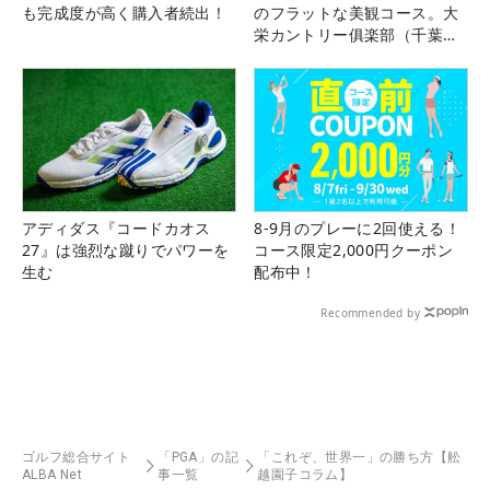
も完成度が高く購入者続出！
のフラットな美観コース。大
栄カントリー俱楽部（千葉
県）
アディダス『コードカオス
8-9月のプレーに2回使える！
27』は強烈な蹴りでパワーを
コース限定2,000円クーポン
生む
配布中！
Recommended by
ゴルフ総合サイト
「PGA」の記
「これぞ、世界一」の勝ち方【舩
ALBA Net
事一覧
越園子コラム】