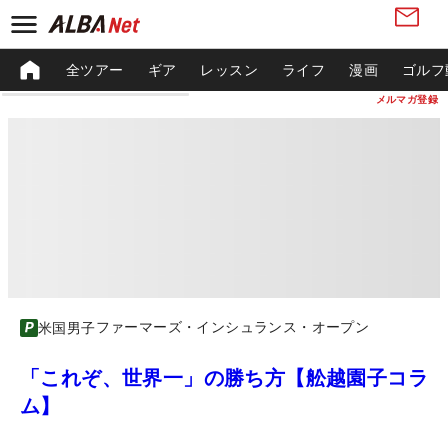
全ツアー
ギア
レッスン
ライフ
漫画
ゴルフ
メルマガ登録
ファーマーズ・インシュランス・オープン
米国男子
「これぞ、世界一」の勝ち方【舩越園子コラ
ム】