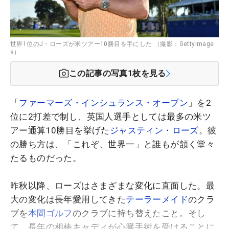
世界1位のJ・ローズが米ツアー10勝目を手にした （撮影：GettyImage
s）
この記事の写真
1
枚を見る
「
ファーマーズ・インシュランス・オープン
」を2
位に2打差で制し、英国人選手としては最多の米ツ
アー通算10勝目を挙げた
ジャスティン・ローズ
。彼
の勝ち方は、「これぞ、世界一」と誰もが頷く堂々
たるものだった。
昨秋以降、ローズはさまざまな変化に直面した。最
大の変化は長年愛用してきた
テーラーメイド
のクラ
ブを
本間ゴルフ
のクラブに持ち替えたこと。そし
て、長年の相棒キャディが心臓手術を受けることに