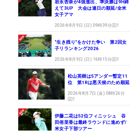
岩永杏奈が4強進出、準決勝は9H終
えて3UP 大会は連日の順延/全米
女子アマ
2026年8月9日 (日) 09時39分
1
“生き残り”をかけた争い 第2回女
子リランキング2026
2026年8月9日 (日) 16時15分
1
松山英樹は5アンダー暫定11
位 第1Rは悪天候のため順延
2026年8月7日 (金) 08時26分
1
伊藤二花は52位フィニッシュ 谷
田侑里香は最終ラウンドに進めず/
米女子下部ツアー