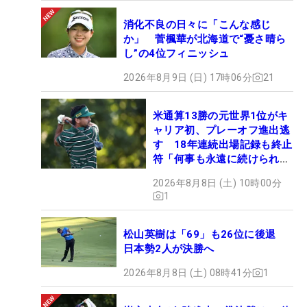
消化不良の日々に「こんな感じ
か」 菅楓華が北海道で“憂さ晴ら
し”の4位フィニッシュ
2026年8月9日 (日) 17時06分
21
米通算13勝の元世界1位がキ
ャリア初、プレーオフ進出逃
す 18年連続出場記録も終止
符「何事も永遠に続けられな
い」
2026年8月8日 (土) 10時00分
1
松山英樹は「69」も26位に後退
日本勢2人が決勝へ
2026年8月8日 (土) 08時41分
1