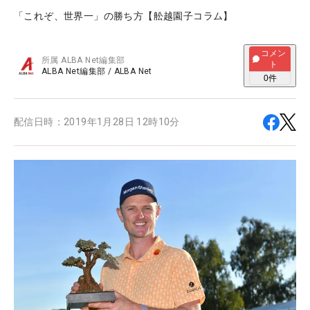
「これぞ、世界一」の勝ち方【舩越園子コラム】
コメン
所属
ALBA Net編集部
ト
ALBA Net編集部
/
ALBA Net
0
件
配信日時：
2019年1月28日 12時10分