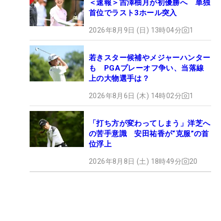
＜速報＞吉澤柚月が初優勝へ 単独
首位でラスト3ホール突入
2026年8月9日 (日) 13時04分
1
若きスター候補やメジャーハンター
も PGAプレーオフ争い、当落線
上の大物選手は？
2026年8月6日 (木) 14時02分
1
「打ち方が変わってしまう」洋芝へ
の苦手意識 安田祐香が“克服”の首
位浮上
2026年8月8日 (土) 18時49分
20