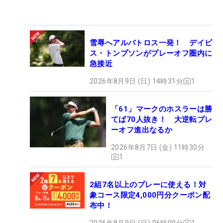
雪辱へアルバトロス一発！ デイビ
ス・トンプソンがプレーオフ圏内に
急接近
2026年8月9日 (日) 14時31分
1
「61」マークのホスラーは勝
てば70人抜き！ 大逆転プレ
ーオフ進出なるか
2026年8月7日 (金) 11時30分
1
2組7名以上のプレーに使える！対
象コース限定4,000円分クーポン配
布中！
2026年8月9日 (日) 06時00分
1