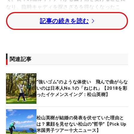
なり、臨時キャディを探さざるを得なくなったこ
と。
記事の続きを読む
どちらもパフォーマンスを左右しかねない重大な変
化だったが、そこで焦ることなく、じっくり時間を
かけたところが、世界ナンバー1らしい判断だっ
た。
関連記事
「まだ僕の準備ができていない」
“強いゴム”のような体使い 飛んで曲がらな
そう感じたローズは2019年の年明けのハワイ2戦に
いのは日本人No.1の「ねじれ」【2018を彩
ったイケメンスイング：松山英樹】
は出場しない選択をした。その間、新たに手にした
ホンマのクラブと臨時で雇った元
ヘンリック・ステ
ンソン
（スウェーデン）のキャディ、ギャレス・ロ
松山英樹が結婚の発表を伏せていた理由と
ードとともに試合に臨む準備に励んだ。
は？素顔を見せない松山の“哲学”【Pick Up
米国男子ツアー十大ニュース】