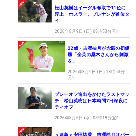
松山英樹はイーグル奪取で11位に
浮上 ホスラー、ブレナンが首位タ
イ
2026年8月9日 (日) 08時53分
1
22歳・吉澤柚月が念願の初優
勝「全英の桑木さんから刺激
を」
2026年8月9日 (日) 13時53分
1
プレーオフ進出をかけたラストマッ
チ 松山英樹は日本時間7日深夜に
ティオフ
2026年8月5日 (水) 08時18分
1
＜速報＞安田祐香、吉澤柚月はパー