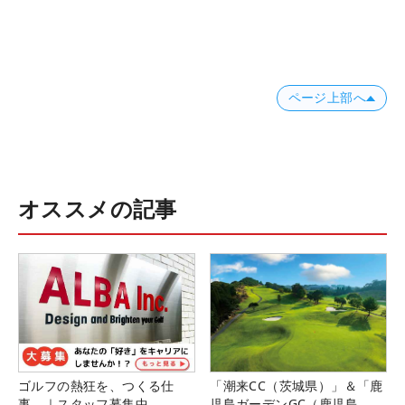
ページ上部へ
オススメの記事
ゴルフの熱狂を、つくる仕
「潮来CC（茨城県）」＆「鹿
事。｜スタッフ募集中
児島ガーデンGC（鹿児島