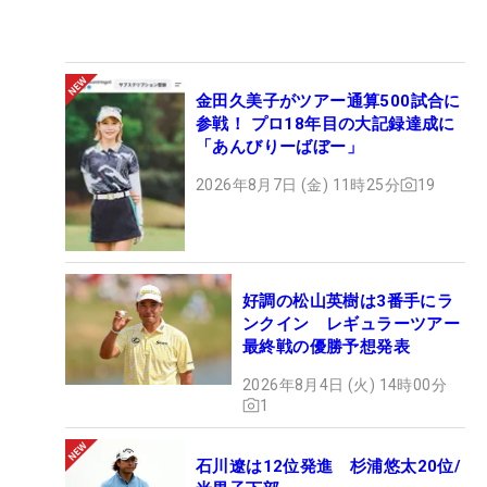
金田久美子がツアー通算500試合に
参戦！ プロ18年目の大記録達成に
「あんびりーばぼー」
2026年8月7日 (金) 11時25分
19
好調の松山英樹は3番手にラ
ンクイン レギュラーツアー
最終戦の優勝予想発表
2026年8月4日 (火) 14時00分
1
石川遼は12位発進 杉浦悠太20位/