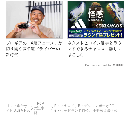
プロギアの「4層フェース」が
ネクストヒロイン選手とラウ
切り開く高初速ドライバーの
ンドできるチャンス！詳しく
新時代
はこちら！
Recommended by
「PGA」
ゴルフ総合サ
R・マキロイ、B・デシャンボーが2位
の記事一
イト ALBA Net
G・ウッドランド首位、小平智は最下位
覧