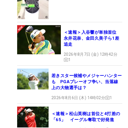
＜速報＞入谷響が単独首位
永井花奈、金田久美子ら1差
追走
2026年8月7日 (金) 12時42分
1
若きスター候補やメジャーハンター
も PGAプレーオフ争い、当落線
上の大物選手は？
2026年8月6日 (木) 14時02分
1
＜速報＞松山英樹は首位と4打差の
「65」 イーグル奪取で好発進