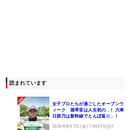
読まれています
女子プロたちが過ごしたオープンウ
ィーク 堀琴音は人生初の…！ 六車
日那乃は新幹線でとんぼ返り…！
2026年8月7日 (金) 11時57分
1