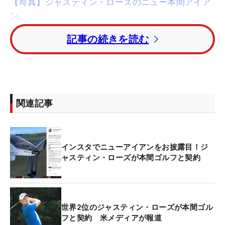
【写真】ジャスティン・ローズのニュー本間アイア
ン
記事の続きを読む
トータル9アンダーの2位タイグループに
ブライソ
ン・デシャンボー
、
ケビン・ツウェイ
（ともに米
国）、本大会初出場の
ローリー・マキロイ
（北アイ
ルランド）がつけた。
関連記事
トータル8アンダーの5位に
マーク・リーシュマン
（オーストラリア）。トータル7アンダーの6位タイ
グループに
ジャスティン・トーマス
、
ザンダー・シ
インスタでニューアイアンをお披露目！ジ
ャウフェレ
、
キャメロン・チャンプ
（いずれも米
ャスティン・ローズが本間ゴルフと契約
国）がつけている。
昨年覇者の
ダスティン・ジョンソン
（米国）はスコ
アを1つ落としトータル5アンダーの12位タイ。世界
世界2位のジャスティン・ローズが本間ゴル
フと契約 米メディアが報道
ランキング1位の
ブルックス・ケプカ
（米国）はト