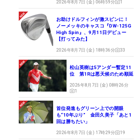
2026年8月7日 (金) 06時59分
1
お助けドルフィンが激スピンに！
ノーメッキのキャスコ『DW-125G
High Spin』、9月11日デビュー
【打ってみた】
2026年8月7日 (金) 18時36分
33
松山英樹は5アンダー暫定11
位 第1Rは悪天候のため順延
2026年8月7日 (金) 08時26分
1
首位発進もグリーン上での開眼
も“10年ぶり” 金田久美子「あと1
回は勝ちたい」
2026年8月7日 (金) 17時29分
19