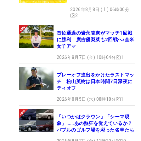
2026年8月8日 (土) 06時00分
2
首位通過の岩永杏奈がマッチ1回戦
に勝利 廣吉優梨菜も2回戦へ/全米
女子アマ
2026年8月7日 (金) 10時04分
1
プレーオフ進出をかけたラストマッ
チ 松山英樹は日本時間7日深夜に
ティオフ
2026年8月5日 (水) 08時18分
1
「いつかはクラウン」「シーマ現
象」……あの熱狂を覚えているか？
バブルのゴルフ場を彩った名車たち
2026年8月7日 (金) 11時30分
10