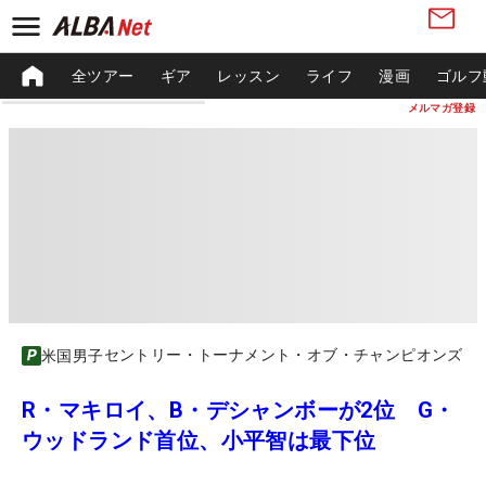
全ツアー
ギア
レッスン
ライフ
漫画
ゴルフ
メルマガ登録
セントリー・トーナメント・オブ・チャンピオンズ
米国男子
R・マキロイ、B・デシャンボーが2位 G・
ウッドランド首位、小平智は最下位