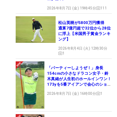
2026年8月7日 (金) 19時45分
111
松山英樹が5800万円獲得
通算7億円超で32位から28位
に浮上【米国男子賞金ランキ
ング】
2026年8月4日 (火) 12時30分
1
「パーティーしようぜ！」身長
154cmの小さなドラコン女子・鈴
木真緒が人生初のホールインワン！
173yを5番アイアンで会心のショッ
ト
2026年8月7日 (金) 16時00分
1