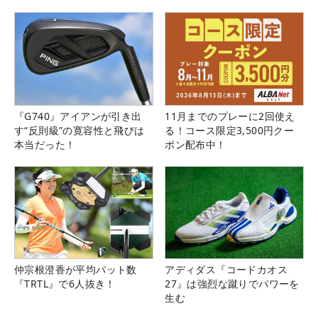
県）
『G740』アイアンが引き出
11月までのプレーに2回使え
す“反則級”の寛容性と飛びは
る！コース限定3,500円クー
本当だった！
ポン配布中！
仲宗根澄香が平均パット数
アディダス『コードカオス
『TRTL』で6人抜き！
27』は強烈な蹴りでパワーを
生む