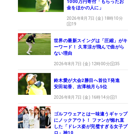
1000万円寄付「もらったお
金をほかの人に」
2026年8月7日 (金) 18時10分
19
世界の最新スイングは「圧縮」がキ
ーワード！ 久常涼が飛んで曲がら
ない理由
2026年8月7日 (金) 12時00分
35
鈴木愛が大会2勝目へ首位T発進
安田祐香、吉澤柚月ら5位
2026年8月7日 (金) 16時14分
1
ゴルフウェアとは一味違うギャップ
にノックアウト！ ファンが惚れ直
した「ドレス姿が完璧すぎる女子プ
ロ」神10