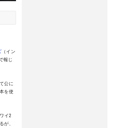
ズ
（イン
で報じ
して公に
本を使
ワイ2
るが、