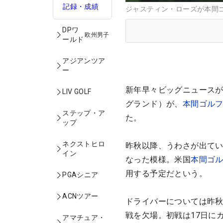
記録・成績
ジャスティン・ローズが本間ゴルフ
DPワ
欧州男子
ールド
アジアンツア
ー
新年早々ビッグニュースが
LIV GOLF
グランド）が、
本間ゴル
ステップ・ア
た。
ップ
ネクストヒロ
昨秋以降、うわさが出て
イン
なった模様。米国
本間ゴ
用する予定だという。
PGAシニア
ACNツアー
ドライバーについては昨秋
戦を欠場。初戦は17日に
アマチュア・