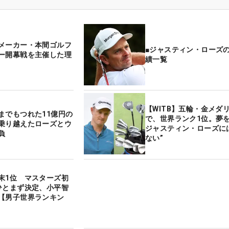
メーカー・本間ゴルフ
■ジャスティン・ローズ
ー開幕戦を主催した理
績一覧
【WITB】五輪・金メダ
までもつれた11億円の
で、世界ランク1位。夢
乗り越えたローズとウ
ジャスティン・ローズに
負
ない”
末1位 マスターズ初
ひとまず決定、小平智
【男子世界ランキン