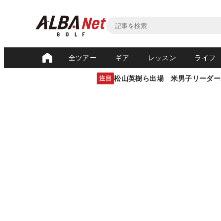
全ツアー
ギア
レッスン
ライフ
松山英樹ら出場 米男子リーダー
注目