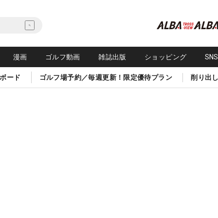
漫画
ゴルフ動画
雑誌出版
ショッピング
SN
ボード
ゴルフ場予約／毎週更新！限定優待プラン
削り出