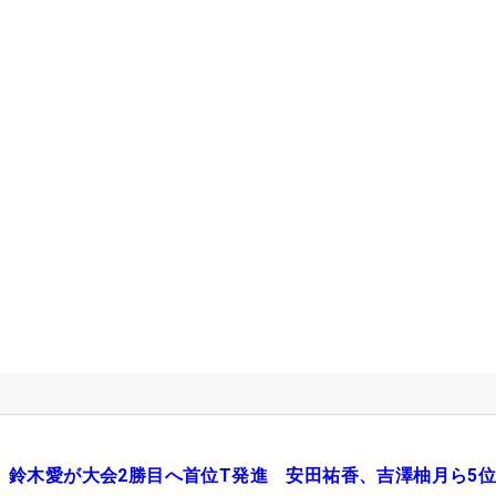
鈴木愛が大会2勝目へ首位T発進 安田祐香、吉澤柚月ら5