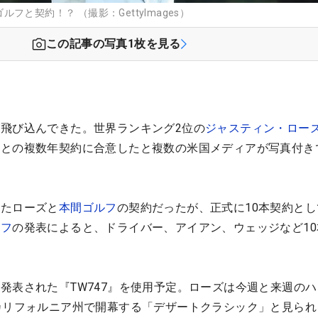
と契約！？ （撮影：GettyImages）
この記事の写真
1
枚を見る
飛び込んできた。世界ランキング2位の
ジャスティン・ロー
フ
との複数年契約に合意したと複数の米国メディアが写真付き
いたローズと
本間ゴルフ
の契約だったが、正式に10本契約と
ルフ
の発表によると、ドライバー、アイアン、ウェッジなど10
発表された『TW747』を使用予定。ローズは今週と来週のハ
カリフォルニア州で開幕する「デザートクラシック」と見られ