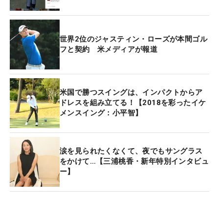
ンダー・シャウフェレ
（米国）との組み合わせとな
っている。
世界2位のジャスティン・ローズが本間ゴル
フと契約 米メディアが報道
なお、
タイガー・ウッズ
、
フィル・ミケルソン
（と
もに米国）、世界ランキング2位の
ジャスティン・
ローズ
（イングランド）は欠場となっている。
米国で勝つスイングは、インパクトからア
ドレスを組み立てる！【2018を彩ったイケ
メンスイング：小平智】
涙を見られたくなくて、夜でもサングラス
をかけて…【三浦桃香・新年特別インタビュ
ー】