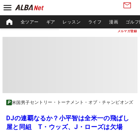
全ツアー
ギア
レッスン
ライフ
漫画
ゴルフ
メルマガ登録
セントリー・トーナメント・オブ・チャンピオンズ
米国男子
DJの連覇なるか？小平智は全米一の飛ばし
屋と同組 T・ウッズ、J・ローズは欠場