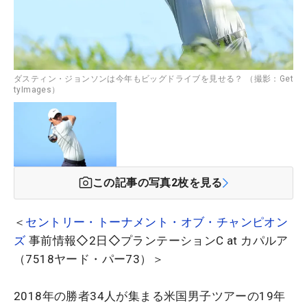
ダスティン・ジョンソンは今年もビッグドライブを見せる？ （撮影：Get
tyImages）
この記事の写真
2
枚を見る
＜
セントリー・トーナメント・オブ・チャンピオン
ズ
事前情報◇2日◇プランテーションC at カパルア
（7518ヤード・パー73）＞
2018年の勝者34人が集まる米国男子ツアーの19年