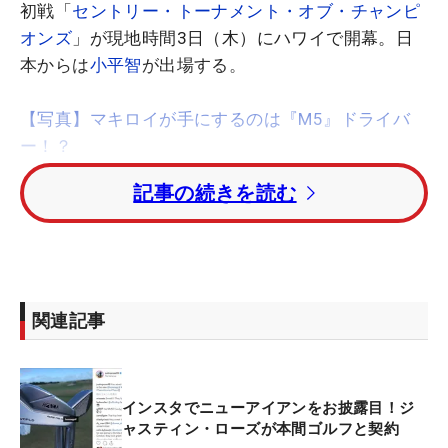
初戦「
セントリー・トーナメント・オブ・チャンピ
オンズ
」が現地時間3日（木）にハワイで開幕。日
本からは
小平智
が出場する。
【写真】マキロイが手にするのは『M5』ドライバ
ー！？
記事の続きを読む
開幕に先立ち、初日の組み合わせが発表され、小平
は全米一の飛ばし屋として注目を集めるルーキーの
キャメロン・チャンプ
（米国）とのペアリングとな
った。
関連記事
注目選手では、世界ランキング1位の
ブルックス・
ケプカ
は昨年復活優勝を果たした
キーガン・ブラッ
ドリー
（ともに米国）と。昨年覇者の
ダスティン・
インスタでニューアイアンをお披露目！ジ
ジョンソン
は
ブライソン・デシャンボー
（ともに米
ャスティン・ローズが本間ゴルフと契約
国）、
ローリー・マキロイ
（北アイルランド）は
ザ