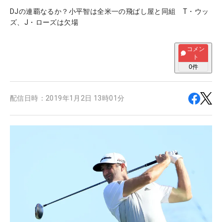
DJの連覇なるか？小平智は全米一の飛ばし屋と同組 T・ウッ
ズ、J・ローズは欠場
コメン
ト
0
件
配信日時：
2019年1月2日 13時01分