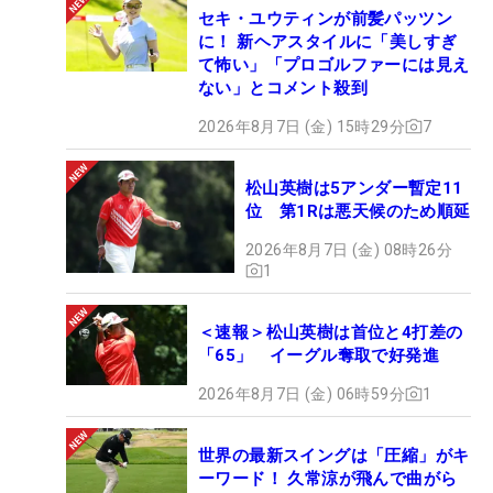
セキ・ユウティンが前髪パッツン
に！ 新ヘアスタイルに「美しすぎ
て怖い」「プロゴルファーには見え
ない」とコメント殺到
2026年8月7日 (金) 15時29分
7
松山英樹は5アンダー暫定11
位 第1Rは悪天候のため順延
2026年8月7日 (金) 08時26分
1
＜速報＞松山英樹は首位と4打差の
「65」 イーグル奪取で好発進
2026年8月7日 (金) 06時59分
1
世界の最新スイングは「圧縮」がキ
ーワード！ 久常涼が飛んで曲がら