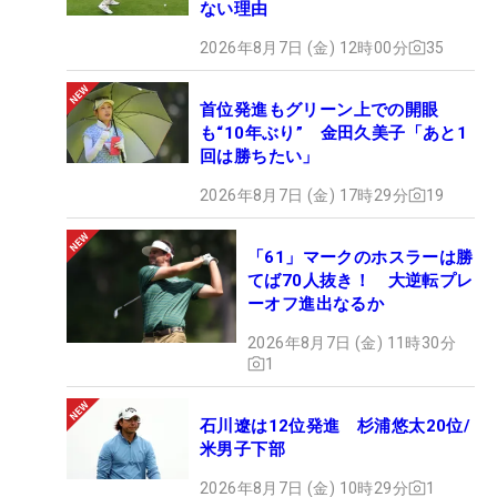
ない理由
2026年8月7日 (金) 12時00分
35
首位発進もグリーン上での開眼
も“10年ぶり” 金田久美子「あと1
回は勝ちたい」
2026年8月7日 (金) 17時29分
19
「61」マークのホスラーは勝
てば70人抜き！ 大逆転プレ
ーオフ進出なるか
2026年8月7日 (金) 11時30分
1
石川遼は12位発進 杉浦悠太20位/
米男子下部
2026年8月7日 (金) 10時29分
1