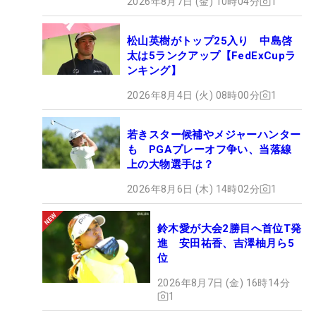
2026年8月7日 (金) 10時04分
1
松山英樹がトップ25入り 中島啓
太は5ランクアップ【FedExCupラ
ンキング】
2026年8月4日 (火) 08時00分
1
若きスター候補やメジャーハンター
も PGAプレーオフ争い、当落線
上の大物選手は？
2026年8月6日 (木) 14時02分
1
鈴木愛が大会2勝目へ首位T発
進 安田祐香、吉澤柚月ら5
位
2026年8月7日 (金) 16時14分
1