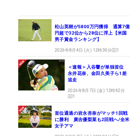
松山英樹が5800万円獲得 通算7億
円超で32位から28位に浮上【米国
男子賞金ランキング】
2026年8月4日 (火) 12時30分
1
＜速報＞入谷響が単独首位
永井花奈、金田久美子ら1差
追走
2026年8月7日 (金) 12時42分
1
首位通過の岩永杏奈がマッチ1回戦
に勝利 廣吉優梨菜も2回戦へ/全米
女子アマ