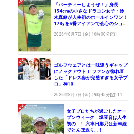
「パーティーしようぜ！」身長
154cmの小さなドラコン女子・鈴
木真緒が人生初のホールインワン！
173yを5番アイアンで会心のショッ
ト
2026年8月7日 (金) 16時00分
1
ゴルフウェアとは一味違うギャップ
にノックアウト！ ファンが惚れ直
した「ドレス姿が完璧すぎる女子プ
ロ」神10
2026年8月7日 (金) 19時45分
111
女子プロたちが過ごしたオー
プンウィーク 堀琴音は人生
初の…！ 六車日那乃は新幹線
でとんぼ返り…！