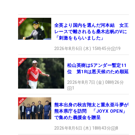
全英より国内を選んだ河本結 女王
レースで離されるも桑木志帆のVに
「刺激をもらいました」
2026年8月6日 (木) 15時45分
19
松山英樹は5アンダー暫定11
位 第1Rは悪天候のため順延
2026年8月7日 (金) 08時26分
1
熊本出身の秋吉翔太と重永亜斗夢が
熊本県庁を訪問 「JOYX OPEN」
で集めた義援金を贈呈
2026年8月6日 (木) 18時43分
8