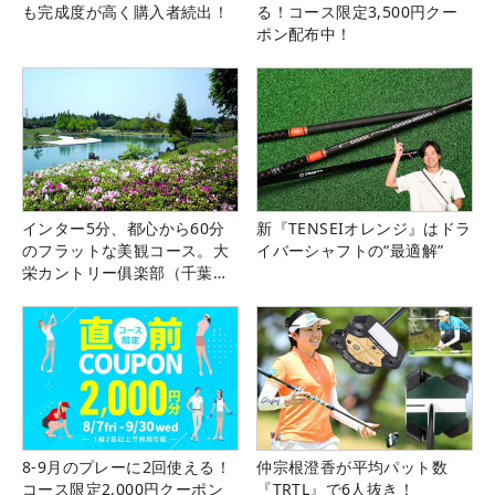
も完成度が高く購入者続出！
る！コース限定3,500円クー
ポン配布中！
インター5分、都心から60分
新『TENSEIオレンジ』はドラ
のフラットな美観コース。大
イバーシャフトの“最適解”
栄カントリー俱楽部（千葉
県）
8-9月のプレーに2回使える！
仲宗根澄香が平均パット数
コース限定2,000円クーポン
『TRTL』で6人抜き！