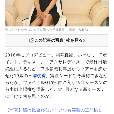
苦しかったシーズンを振り返った三浦桃香 （撮影：ALBA）
この記事の写真
1
枚を見る
2018年にプロデビュー。開幕直後、いきなり「Tポ
イントレディス」、「アクサレディス」で最終日最
終組に入るなど、フル参戦初年度からツアーを沸か
せた19歳の
三浦桃香
。賞金シードこそ獲得できなか
ったが、ファイナルQTで6位に入り19年シーズンの
前半戦出場権を獲得した。2年目となる新シーズン
に向けて何を思うのか。
【写真】涙は似合わない！いつも笑顔の三浦桃香