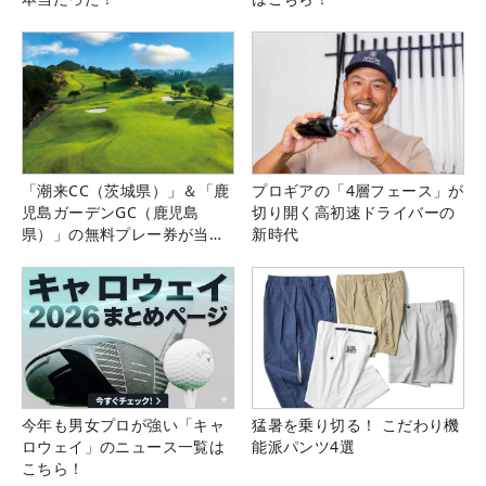
「潮来CC（茨城県）」＆「鹿
プロギアの「4層フェース」が
児島ガーデンGC（鹿児島
切り開く高初速ドライバーの
県）」の無料プレー券が当た
新時代
る！！
今年も男女プロが強い「キャ
猛暑を乗り切る！ こだわり機
ロウェイ」のニュース一覧は
能派パンツ4選
こちら！