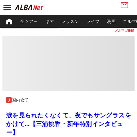
全ツアー
ギア
レッスン
ライフ
漫画
ゴルフ
メルマガ登録
国内女子
涙を見られたくなくて、夜でもサングラスを
かけて…【三浦桃香・新年特別インタビュ
ー】