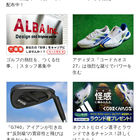
配布中！
ゴルフの熱狂を、つくる仕
アディダス『コードカオス
事。｜スタッフ募集中
27』は強烈な蹴りでパワーを
生む
『G740』アイアンが引き出
ネクストヒロイン選手とラウ
す“反則級”の寛容性と飛びは
ンドできるチャンス！詳しく
本当だった！
はこちら！