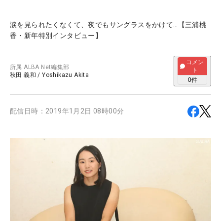
涙を見られたくなくて、夜でもサングラスをかけて…【三浦桃
香・新年特別インタビュー】
コメン
所属
ALBA Net編集部
ト
秋田 義和
/
Yoshikazu Akita
0
件
配信日時：
2019年1月2日 08時00分