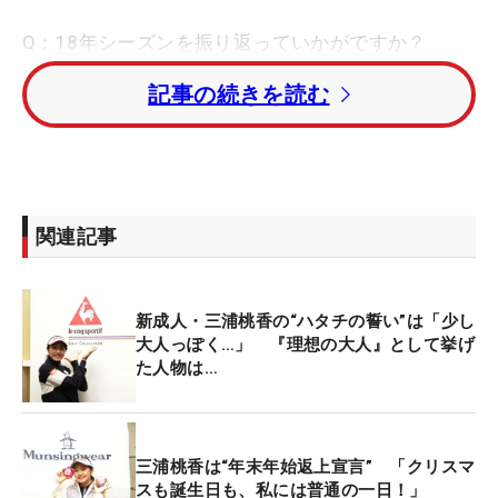
Q：18年シーズンを振り返っていかがですか？
記事の続きを読む
慣れることができなかったですね。特に時間の使い
方です。前半戦からここまでプロアマに出場させて
もらえると思っていなくて。前夜祭が夜遅くまであ
るというのが分かっておらず、なかったときと同じ
ように火曜日も水曜日も18ホール練習ラウンドして
関連記事
いたら疲れが蓄積していってしまいました。結局、
思うように動かなくて、集中力も続かなくなってい
ました。だけど、練習しなきゃいけないと思って、
新成人・三浦桃香の“ハタチの誓い”は「少し
長い時間やっちゃっていました。夏場にさしかかる
大人っぽく…」 『理想の大人』として挙げ
た人物は…
ころには厳しくて…。すごく悔しかった一年です
ね。
Q：点数をつけるとしたら何点くらいですか？
三浦桃香は“年末年始返上宣言” 「クリスマ
スも誕生日も、私には普通の一日！」