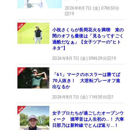
2026年8月7日 (金) 07時50分
19
小祝さくらが長岡花火を満喫 束の
間のオフも最後は「見るってすごく
過酷だなぁ」【女子ツアーの“ヒト
ネタ”】
2026年8月7日 (金) 09時29分
19
「61」マークのホスラーは勝てば
70人抜き！ 大逆転プレーオフ進
出なるか
2026年8月7日 (金) 11時30分
1
女子プロたちが過ごしたオープンウ
ィーク 堀琴音は人生初の…！ 六車
日那乃は新幹線でとんぼ返り…！