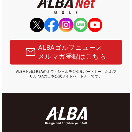
ALBAゴルフニュース
メルマガ登録はこちら
ALBA NetはR&Aのオフィシャルデジタルパートナー、および
USLPGAの日本公式サイトパートナーです。