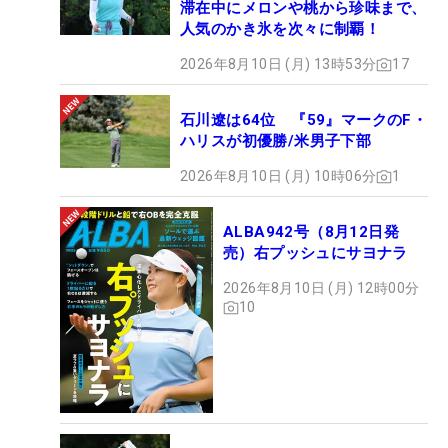
滞在中にメロンや桃から珍味まで、
考えると、QT上位に入れなくても、ビッグトーナメ
人気のかき氷を次々に制覇！
ントには出場できる可能性があることもみえてく
2026年8月10日 (月) 13時53分
17
る。
石川遼は64位 『59』マークのF・
まとめると、今季は35位までが前半戦フル出場を叶
ハリスが初優勝/米男子下部
えた。36～39位までの選手もほとんどの試合に出
2026年8月10日 (月) 10時06分
1
場。40位台の選手が出られたのは最大で9試合、50
位台になると最大2試合と激減するという結果だっ
ALBA942号（8月12日発
た。
売）右プッシュにサヨナラ
2026年8月10日 (月) 12時00分
■ファイナルQTに出られれば来季職場は得られる
10
が…
ちなみに、100位前後であれば下部ツアーには問題
なく全試合に出場が可能。ファイナルQTの出場者は
最低でもQTランク104位が確定するため、来季