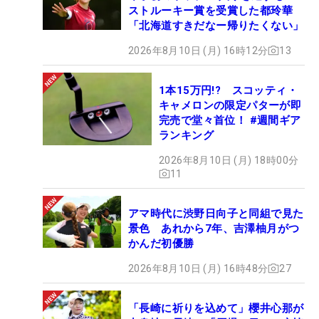
ストルーキー賞を受賞した都玲華
「北海道すきだなー帰りたくない」
2026年8月10日 (月) 16時12分
13
1本15万円!? スコッティ・
キャメロンの限定パターが即
完売で堂々首位！ #週間ギア
ランキング
2026年8月10日 (月) 18時00分
11
アマ時代に渋野日向子と同組で見た
景色 あれから7年、吉澤柚月がつ
かんだ初優勝
2026年8月10日 (月) 16時48分
27
「長崎に祈りを込めて」櫻井心那が