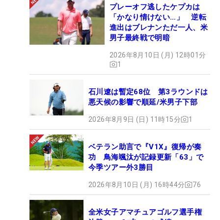
プレーオフ逃したケプカは
「かなり情けない…」 逆転
進出はブレナンただ一人、米
男子最終戦で明暗
2026年8月10日 (月) 12時01分
1
石川遼は暫定68位 第3ラウンドは
悪天候の影響で順延/米男子下部
2026年8月9日 (日) 11時15分
1
ベテラン助言で『V1X』復帰が奏
功 鳥海颯汰が記録更新「63」で
今季ツアー外3勝目
2026年8月10日 (月) 16時44分
76
全米女子アマチュアゴルフ選手権