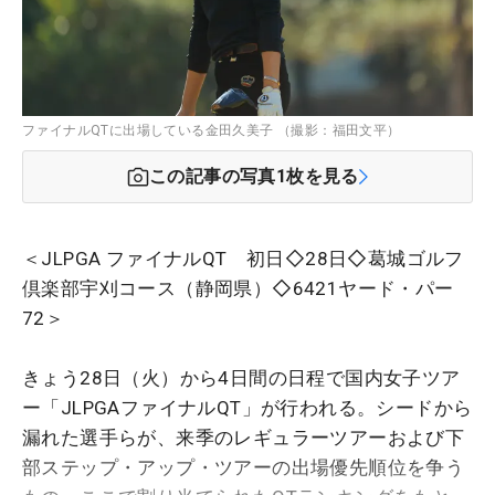
ファイナルQTに出場している金田久美子 （撮影：福田文平）
この記事の写真
1
枚を見る
＜JLPGA ファイナルQT 初日◇28日◇葛城ゴルフ
倶楽部宇刈コース（静岡県）◇6421ヤード・パー
72＞
きょう28日（火）から4日間の日程で国内女子ツア
ー「JLPGAファイナルQT」が行われる。シードから
漏れた選手らが、来季のレギュラーツアーおよび下
部ステップ・アップ・ツアーの出場優先順位を争う