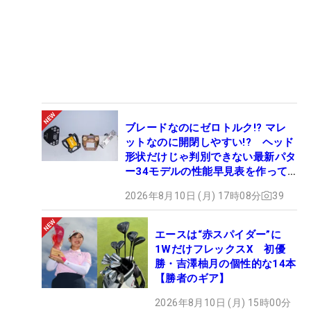
位）
KKT杯バンテリンレディス（39位）
フジサンケイレディス（45位）
パナソニックオープンレディース（37位）
ワールドレディスチャンピオンシップ サロンパスカ
ップ（58位）
RKB×三井松島レディス（36位）
ブレードなのにゼロトルク!? マレ
ットなのに開閉しやすい!? ヘッド
ブリヂストンレディス（45位）
形状だけじゃ判別できない最新パタ
リゾートトラスト レディス（47位）
ー34モデルの性能早見表を作って
リシャール・ミル ヨネックスレディス in 朝霧（51
みた #ギアカタログ2026
2026年8月10日 (月) 17時08分
39
位）
宮里藍 サントリーレディス（47位）
エースは“赤スパイダー”に
ニチレイレディス（40位）
1WだけフレックスX 初優
勝・吉澤柚月の個性的な14本
【勝者のギア】
2026年8月10日 (月) 15時00分