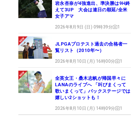
の“職場”がない…ということは回避できるというわけ
岩永杏奈が4強進出、準決勝は9H終
えて3UP 大会は連日の順延/全米
だ。
女子アマ
2026年8月9日 (日) 09時39分
1
とはいえ、レギュラーツアーに出場する機会を確保
することがこの4日間の至上命題になるのは言うま
JLPGAプロテスト過去の合格者一
でもない。上位者はもちろんだが、QTランク35位
覧リスト（2010年〜）
付近を争う戦いにも注目したい。
2026年8月10日 (月) 16時00分
1
【今季前半戦とQTからの最終出場順位】
ダイキンオーキッドレディス（35位）
全英女王・桑木志帆が帰国早々に
LANAのライブへ 「叫びまくって
明治安田生命レディス ヨコハマタイヤゴルフトーナ
歌いまくって」バックステージでは
メント（35位）
嬉しい2ショットも！
Tポイント×ENEOS ゴルフトーナメント（37位）
2026年8月10日 (月) 14時09分
1
アクサレディスゴルフトーナメント in
MIYAZAKI（39位）
ヤマハレディースオープン葛城（46位）
富士フイルム・スタジオアリス女子オープン（41