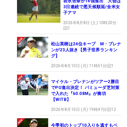
岩永杏奈が16強進出 大会は
3日連続で悪天候順延/全米女
子アマ
2026年8月8日 (土) 10時20分
1
松山英樹は24位キープ M・ブレナ
ンが23人抜き【男子世界ランキン
グ】
2026年8月10日 (月) 11時51分
1
マイケル・ブレナンがツアー2勝目
でPO進出決定！ バミューダ芝対策
で入れた『60.08M』が奏功
【WITB】
2026年8月10日 (月) 19時47分
12
今季初のトップ10入りを逃すもベ