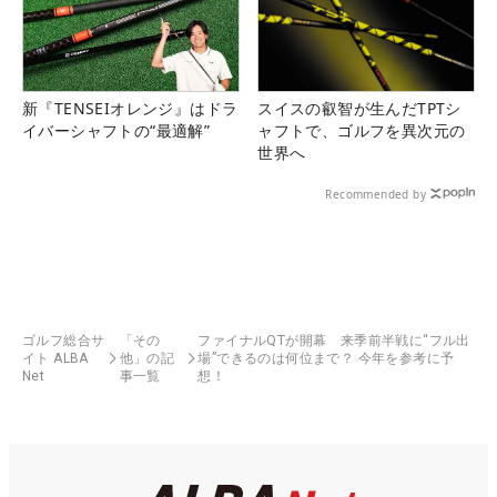
新『TENSEIオレンジ』はドラ
スイスの叡智が生んだTPTシ
イバーシャフトの“最適解”
ャフトで、ゴルフを異次元の
世界へ
Recommended by
ゴルフ総合サ
「その
ファイナルQTが開幕 来季前半戦に“フル出
イト ALBA
他」の記
場”できるのは何位まで？ 今年を参考に予
Net
事一覧
想！