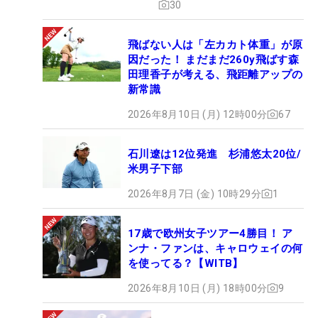
30
飛ばない人は「左カカト体重」が原
因だった！ まだまだ260y飛ばす森
田理香子が考える、飛距離アップの
新常識
2026年8月10日 (月) 12時00分
67
石川遼は12位発進 杉浦悠太20位/
米男子下部
2026年8月7日 (金) 10時29分
1
17歳で欧州女子ツアー4勝目！ ア
ンナ・ファンは、キャロウェイの何
を使ってる？【WITB】
2026年8月10日 (月) 18時00分
9