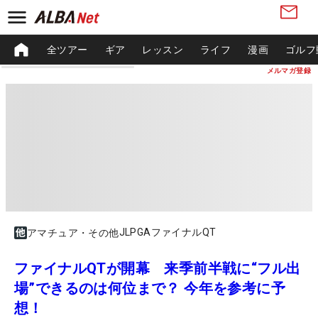
全ツアー
ギア
レッスン
ライフ
漫画
ゴルフ
メルマガ登録
JLPGAファイナルQT
アマチュア・その他
ファイナルQTが開幕 来季前半戦に“フル出
場”できるのは何位まで？ 今年を参考に予
想！