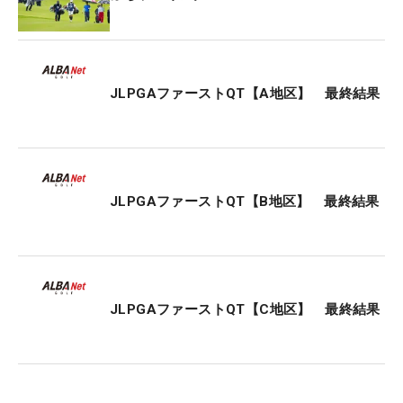
トーナメントは各大会によって出場人数が決められ
ている。まずは出場権が約束されている選手（シー
ド、永久、準シード選手ら）が順にその枠を埋めて
いく。そして主催者推薦の選手にも枠が割り振ら
JLPGAファーストQT【A地区】 最終結果
れ、残った枠にQTランク上位者から順に入ってい
く、というイメージだ。
例えば、総出場人数が108人の大会に、にシード選
JLPGAファーストQT【B地区】 最終結果
手らが50人、推薦の選手が20人出場したら、残るは
38枠。QTランク1位～38位の選手が試合に出場でき
る、ということになる。欠場者などが出た場合、QT
ランクで次点の選手がウェイティングから繰り上が
りで出場できる。
JLPGAファーストQT【C地区】 最終結果
しかし、あくまでも今回のファイナルQTで決まるの
は、来年の第1回リランキングまでの出場優先順