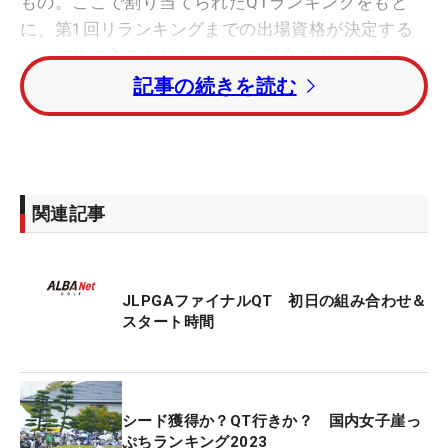
もの。ここで割り当てられたQTランキングをもと
に、第1回リランキングまでの出場資格が決定する
が、何位に入るとどれくらいの試合に出られるの
か。今季の結果をもとに、整理してみたい。
記事の続きを読む
■そもそもQTとは？
QTの正式名称は「クォリファイングトーナメント」
関連記事
（Qualifying Tournament）。頭文字を取ってこう呼
ばれている。QTは2ステージ制で、ファーストQTは
21～24日の4日間の日程で、A地区（埼玉）、B地区
JLPGAファイナルQT 初日の組み合わせ＆
（静岡）、C地区（岡山）の3地域で行われた。ファ
スタート時間
ーストQTを突破した選手らに、今季でシードを喪失
した選手、メルセデス・ランキング56～70位の選
手、ステップ優勝者などが加わり、計104名でファ
イナルQTが行われる。
シード獲得か？QT行きか？ 国内女子崖っ
ぷちランキング2023