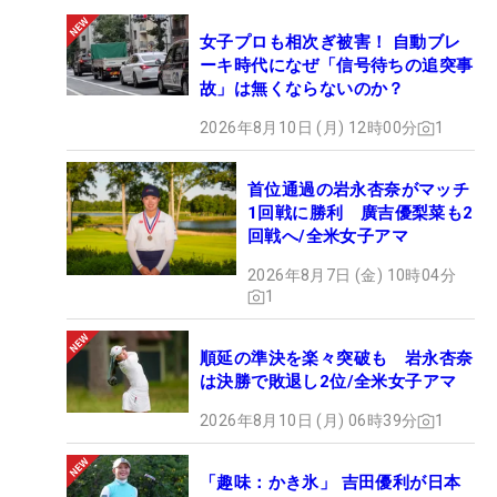
日本女子プロゴルフ協会（JLPGA）のデータによる
女子プロも相次ぎ被害！ 自動ブレ
と、今季前半戦でQTからの本戦出場者が最も少なか
ーキ時代になぜ「信号待ちの追突事
ったのが開幕戦「ダイキンオーキッドレディス」と
故」は無くならないのか？
2戦目「明治安田生命レディス ヨコハマタイヤゴル
2026年8月10日 (月) 12時00分
1
フトーナメント」で、最終的にQT35位までの選手
が出場した。続いて、3戦目の「Tポイント×ENEOS
首位通過の岩永杏奈がマッチ
ゴルフトーナメント」と4月「パナソニックオープ
1回戦に勝利 廣吉優梨菜も2
ンレディース」が37位。これを踏まえると、“QTラ
回戦へ/全米女子アマ
ンク35位以内”というのがひとつの目安となりそう
2026年8月7日 (金) 10時04分
だ。
1
とはいえ、出場人数が120人と多い一方で、主催者
順延の準決を楽々突破も 岩永杏奈
推薦枠がないメジャー大会「ワールドレディスチャ
は決勝で敗退し2位/全米女子アマ
ンピオンシップ サロンパスカップ」にはQTランク
2026年8月10日 (月) 06時39分
1
58位までが出場し、これがQTからの選手が最も多
く出場できた試合だった。4日間大会の「宮里藍 サ
「趣味：かき氷」 吉田優利が日本
ントリーレディス」にはランク47位まで。これらを