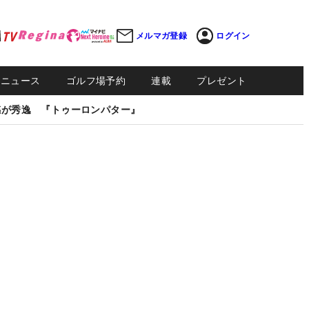
メルマガ登録
ログイン
Sニュース
ゴルフ場予約
連載
プレゼント
感が秀逸 『トゥーロンパター』