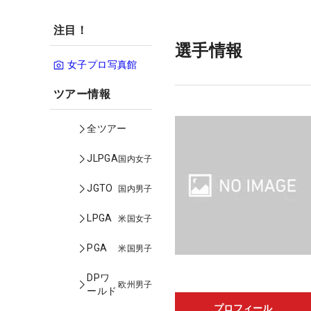
注目！
選手情報
女子プロ写真館
ツアー情報
全ツアー
JLPGA
国内女子
JGTO
国内男子
LPGA
米国女子
PGA
米国男子
DPワ
欧州男子
ールド
プロフィール