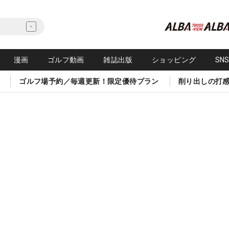
漫画
ゴルフ動画
雑誌出版
ショッピング
SN
ゴルフ場予約／毎週更新！限定優待プラン
削り出しの打