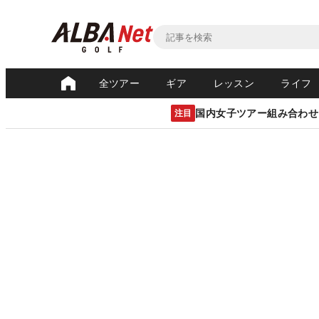
全ツアー
ギア
レッスン
ライフ
国内女子ツアー組み合わせ
注目