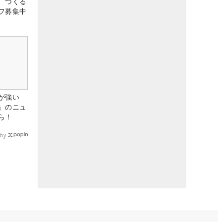
、つくる
フ募集中
が強い
」のニュ
ら！
by