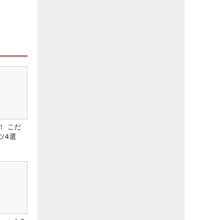
！ こだ
ツ4選