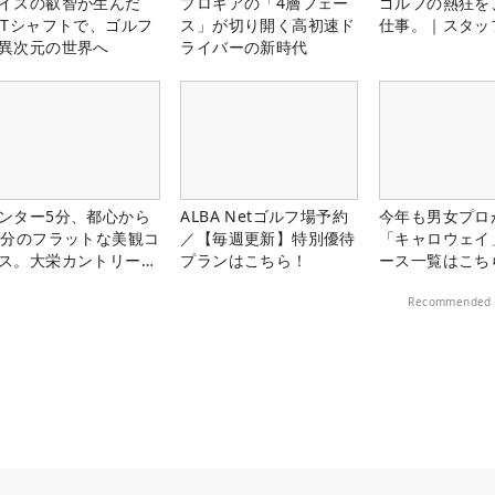
イスの叡智が生んだ
プロギアの「4層フェー
ゴルフの熱狂を
PTシャフトで、ゴルフ
ス」が切り開く高初速ド
仕事。｜スタッ
異次元の世界へ
ライバーの新時代
ンター5分、都心から
ALBA Netゴルフ場予約
今年も男女プロ
0分のフラットな美観コ
／【毎週更新】特別優待
「キャロウェイ
ス。大栄カントリー俱
プランはこちら！
ース一覧はこち
部（千葉県）
Recommended 