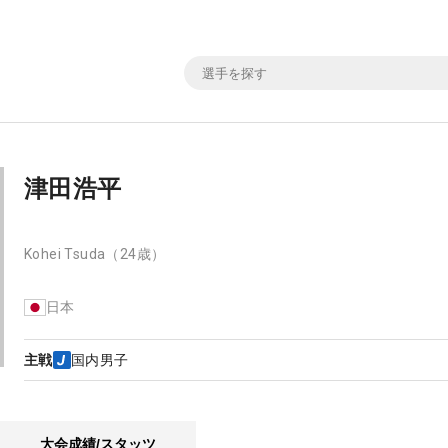
津田浩平
Kohei Tsuda
（24歳）
日本
主戦
国内男子
大会成績/スタッツ