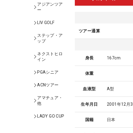
アジアンツア
ー
LIV GOLF
ツアー通算
ステップ・ア
ップ
ネクストヒロ
身長
167cm
イン
PGAシニア
体重
ACNツアー
血液型
A型
アマチュア・
他
生年月日
2001年12月
LADY GO CUP
国籍
日本