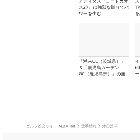
アディダス『コードカオ
ス
ス27』は強烈な蹴りでパ
T
ワーを生む
を
「潮来CC（茨城県）」
イ
＆「鹿児島ガーデン
6
GC（鹿児島県）」の無
ー
料プレー券が当たる！！
楽
ゴルフ総合サイト ALBA Net
選手情報
津田浩平