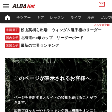
全ツアー
ギア
レッスン
ライフ
漫画
ゴルフ
メルマガ登録
松山英樹ら出場 ウィンダム選手権のリーダーボード
米国男子
北海道meijiカップ リーダーボード
国内女子
最新の世界ランキング
米国女子
このページが表示されるお客様へ
ページを更新するとサイトの閲覧を続けることがで
きます。
広告ブロッカーやトラッキング防止機能をオンにし