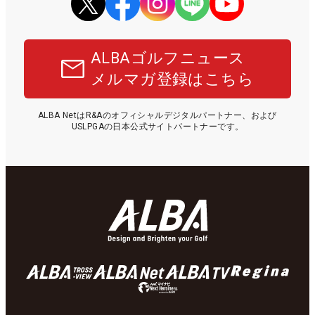
ALBAゴルフニュース
メルマガ登録はこちら
ALBA NetはR&Aのオフィシャルデジタルパートナー、および
USLPGAの日本公式サイトパートナーです。