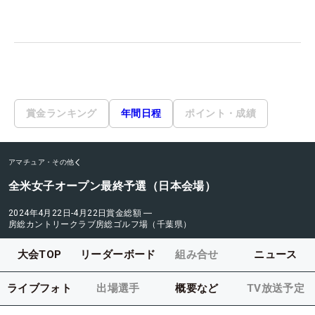
賞金ランキング
年間日程
ポイント・成績
アマチュア・その他
全米女子オープン最終予選（日本会場）
2024年4月22日-4月22日
賞金総額
―
房総カントリークラブ房総ゴルフ場（千葉県）
大会TOP
リーダーボード
組み合せ
ニュース
ライブフォト
出場選手
概要など
TV放送予定