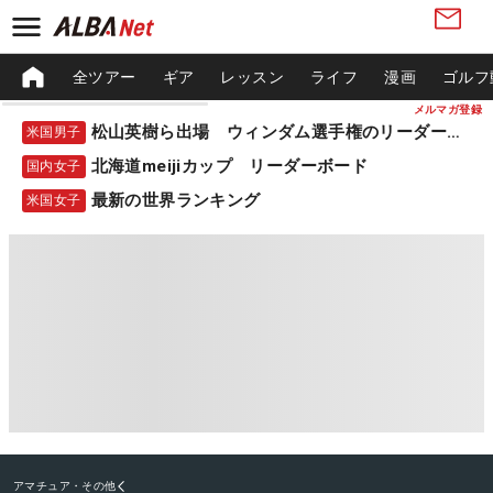
全ツアー
ギア
レッスン
ライフ
漫画
ゴルフ
メルマガ登録
松山英樹ら出場 ウィンダム選手権のリーダーボード
米国男子
北海道meijiカップ リーダーボード
国内女子
最新の世界ランキング
米国女子
アマチュア・その他