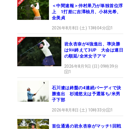
＜中間速報＞仲村果乃が単独首位浮
上 1打差に吉澤柚月、小林光希、
全美貞
2026年8月8日 (土) 13時04分
1
岩永杏奈が4強進出、準決勝
は9H終えて3UP 大会は連日
の順延/全米女子アマ
2026年8月9日 (日) 09時39分
1
石川遼は終盤の4連続バーディで決
勝進出 杉浦悠太は予選落ち/米男
子下部
2026年8月8日 (土) 10時33分
1
首位通過の岩永杏奈がマッチ1回戦