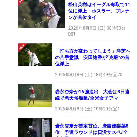
松山英樹はイーグル奪取で11
位に浮上 ホスラー、ブレナ
ンが首位タイ
2026年8月9日 (日) 08時53分
1
「打ち方が変わってしまう」洋芝へ
の苦手意識 安田祐香が“克服”の首
位浮上
2026年8月8日 (土) 18時49分
20
岩永杏奈が16強進出 大会は3日連
続で悪天候順延/全米女子アマ
2026年8月8日 (土) 10時20分
1
岩永杏奈が暫定首位、廣吉優梨菜8
位 予選ラウンドは日没サスペ/全