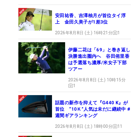
安田祐香、吉澤柚月が首位タイ浮
上 金田久美子が1差3位
2026年8月8日 (土) 16時21分
1
伊藤二花は「69」と巻き返し
決勝進出圏内へ 谷田侑里香
は予選落ち濃厚/米女子下部
ツアー
2026年8月8日 (土) 10時15分
1
話題の新作を抑えて『G440 K』が
首位 “10Ｋ”人気は未だに継続中 #
週間ギアランキング
2026年8月8日 (土) 18時00分
11