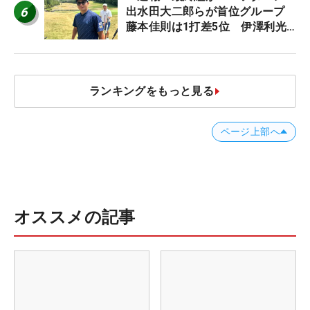
6
出水田大二郎らが首位グループ
藤本佳則は1打差5位 伊澤利光
は52位タイ【MAIN STAGE
JOYX OPEN】
ランキングをもっと見る
ページ上部へ
オススメの記事