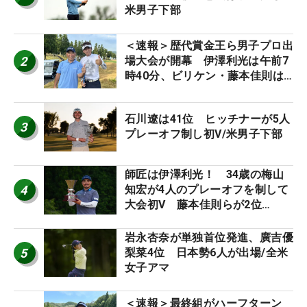
米男子下部
＜速報＞歴代賞金王ら男子プロ出
2
場大会が開幕 伊澤利光は午前7
時40分、ビリケン・藤本佳則は
午前9時30分にティオフ【MAIN
STAGE JOYX OPEN】
石川遼は41位 ヒッチナーが5人
3
プレーオフ制し初V/米男子下部
師匠は伊澤利光！ 34歳の梅山
4
知宏が4人のプレーオフを制して
大会初V 藤本佳則らが2位
【MAIN STAGE JOYX OPEN】
岩永杏奈が単独首位発進、廣吉優
5
梨菜4位 日本勢6人が出場/全米
女子アマ
＜速報＞最終組がハーフターン