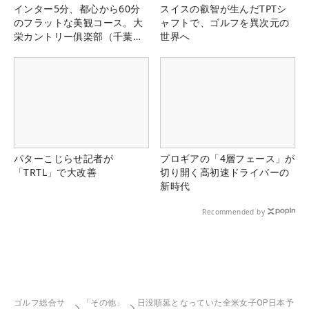
インター5分、都心から60分
スイスの叡智が生んだTPTシ
のフラットな美観コース。大
ャフトで、ゴルフを異次元の
栄カントリー俱楽部（千葉
世界へ
県）
パターこじらせ記者が
プロギアの「4層フェース」が
「TRTL」で大改善
切り開く高初速ドライバーの
新時代
Recommended by
ゴルフ総合サ
「その他」
日没順延となっていた全米女子OP日本予