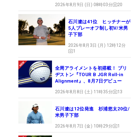
2026年8月9日 (日) 08時03分
20
石川遼は41位 ヒッチナーが
5人プレーオフ制し初V/米男
子下部
2026年8月3日 (月) 12時12分
1
全周アライメントを初搭載！ ブリ
ヂストン『TOUR B JGR Roll-in
Alignment』、8月7日デビュー
2026年8月8日 (土) 11時35分
13
石川遼は12位発進 杉浦悠太20位/
米男子下部
2026年8月7日 (金) 10時29分
1