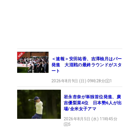
＜速報＞安田祐香、吉澤柚月はパー
発進 大混戦の最終ラウンドがスタ
ート
2026年8月9日 (日) 09時28分
1
岩永杏奈が単独首位発進、廣
吉優梨菜4位 日本勢6人が出
場/全米女子アマ
2026年8月5日 (水) 11時45分
5