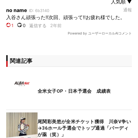
関連記事
全米女子OP・日本予選会 成績表
尾関彩美悠が全米チケット獲得 川奈V争い
→36ホール予選会でトップ通過「バーディ
が薬（笑）」