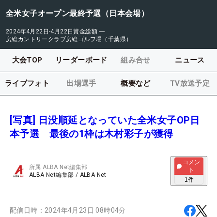
全米女子オープン最終予選（日本会場）
2024年4月22日-4月22日
賞金総額
―
房総カントリークラブ房総ゴルフ場（千葉県）
大会TOP
リーダーボード
組み合せ
ニュース
ライブフォト
出場選手
概要など
TV放送予定
[写真] 日没順延となっていた全米女子OP日
本予選 最後の1枠は木村彩子が獲得
コメン
所属
ALBA Net編集部
ト
ALBA Net編集部
/
ALBA Net
1
件
配信日時：
2024年4月23日 08時04分