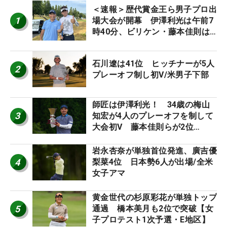
＜速報＞歴代賞金王ら男子プロ出
1
場大会が開幕 伊澤利光は午前7
時40分、ビリケン・藤本佳則は
午前9時30分にティオフ【MAIN
STAGE JOYX OPEN】
石川遼は41位 ヒッチナーが5人
2
プレーオフ制し初V/米男子下部
師匠は伊澤利光！ 34歳の梅山
3
知宏が4人のプレーオフを制して
大会初V 藤本佳則らが2位
【MAIN STAGE JOYX OPEN】
岩永杏奈が単独首位発進、廣吉優
4
梨菜4位 日本勢6人が出場/全米
女子アマ
黄金世代の杉原彩花が単独トップ
5
通過 橋本美月も2位で突破【女
子プロテスト1次予選・E地区】