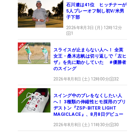
石川遼は41位 ヒッチナーが
5人プレーオフ制し初V/米男
子下部
2026年8月3日 (月) 12時12分
1
スライスが止まらない人へ！ 全英
女王・桑木志帆は切り返しで「左ヒ
ザ」を先に動かしていた #優勝者
のスイング
2026年8月8日 (土) 12時00分
32
スイング中のブレをなくしたい人
へ！ 3種類の伸縮性ヒモ採用のブリ
ヂストン『ZSP-BITER LIGHT
MAGICLACE』、8月8日デビュー
2026年8月8日 (土) 11時30分
30