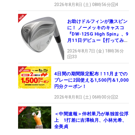
2026年8月8日 (土) 08時56分
4
お助けドルフィンが激スピン
に！ ノーメッキのキャスコ
『DW-125G High Spin』、9
月11日デビュー【打ってみ
た】
2026年8月7日 (金) 18時36分
33
4日間の期間限定配布！11月までの
プレーに2回使える1,500円＆1,000
円分クーポン！
2026年8月8日 (土) 06時00分
2
＜中間速報＞仲村果乃が単独首位浮
上 1打差に吉澤柚月、小林光希、
全美貞