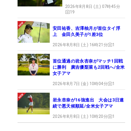
2026年8月8日 (土) 07時45分
19
安田祐香、吉澤柚月が首位タイ浮
上 金田久美子が1差3位
2026年8月8日 (土) 16時21分
1
首位通過の岩永杏奈がマッチ1回戦
に勝利 廣吉優梨菜も2回戦へ/全米
女子アマ
2026年8月7日 (金) 10時04分
1
岩永杏奈が16強進出 大会は3日連
続で悪天候順延/全米女子アマ
2026年8月8日 (土) 10時20分
1