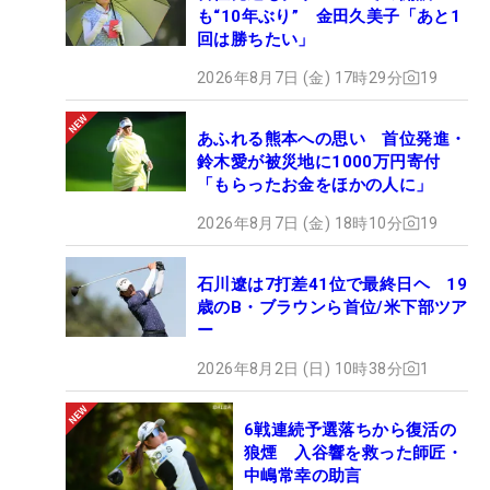
も“10年ぶり” 金田久美子「あと1
回は勝ちたい」
2026年8月7日 (金) 17時29分
19
あふれる熊本への思い 首位発進・
鈴木愛が被災地に1000万円寄付
「もらったお金をほかの人に」
2026年8月7日 (金) 18時10分
19
石川遼は7打差41位で最終日ヘ 19
歳のB・ブラウンら首位/米下部ツア
ー
2026年8月2日 (日) 10時38分
1
6戦連続予選落ちから復活の
狼煙 入谷響を救った師匠・
中嶋常幸の助言