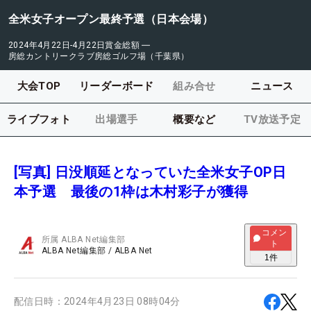
全米女子オープン最終予選（日本会場）
2024年4月22日-4月22日
賞金総額
―
房総カントリークラブ房総ゴルフ場（千葉県）
大会TOP
リーダーボード
組み合せ
ニュース
ライブフォト
出場選手
概要など
TV放送予定
[写真] 日没順延となっていた全米女子OP日
本予選 最後の1枠は木村彩子が獲得
コメン
所属
ALBA Net編集部
ト
ALBA Net編集部
/
ALBA Net
1
件
配信日時：
2024年4月23日 08時04分