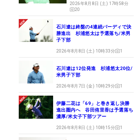
2026年8月8日 (土) 17時58分
20
石川遼は終盤の4連続バーディで決
勝進出 杉浦悠太は予選落ち/米男
子下部
2026年8月8日 (土) 10時33分
1
石川遼は12位発進 杉浦悠太20位/
米男子下部
2026年8月7日 (金) 10時29分
1
伊藤二花は「69」と巻き返し決勝
進出圏内へ 谷田侑里香は予選落ち
濃厚/米女子下部ツアー
2026年8月8日 (土) 10時15分
1