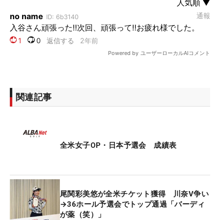
関連記事
全米女子OP・日本予選会 成績表
尾関彩美悠が全米チケット獲得 川奈V争い
→36ホール予選会でトップ通過「バーディ
が薬（笑）」