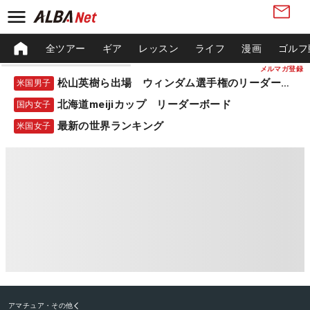
全ツアー
ギア
レッスン
ライフ
漫画
ゴルフ
メルマガ登録
松山英樹ら出場 ウィンダム選手権のリーダーボード
米国男子
北海道meijiカップ リーダーボード
国内女子
最新の世界ランキング
米国女子
アマチュア・その他