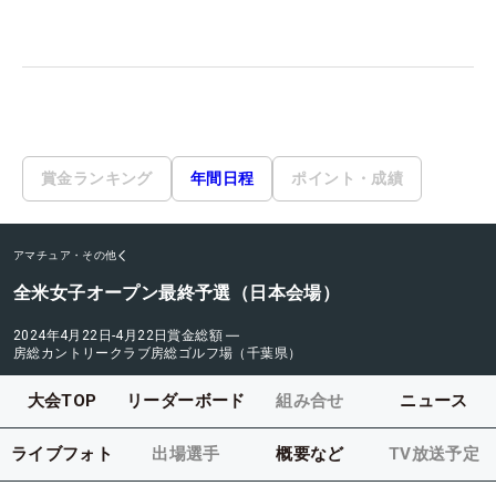
賞金ランキング
年間日程
ポイント・成績
アマチュア・その他
全米女子オープン最終予選（日本会場）
2024年4月22日-4月22日
賞金総額
―
房総カントリークラブ房総ゴルフ場（千葉県）
大会TOP
リーダーボード
組み合せ
ニュース
ライブフォト
出場選手
概要など
TV放送予定