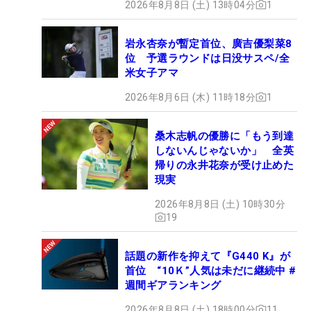
2026年8月8日 (土) 13時04分
1
岩永杏奈が暫定首位、廣吉優梨菜8
位 予選ラウンドは日没サスペ/全
米女子アマ
2026年8月6日 (木) 11時18分
1
桑木志帆の優勝に「もう到達
しないんじゃないか」 全英
帰りの永井花奈が受け止めた
現実
2026年8月8日 (土) 10時30分
19
話題の新作を抑えて『G440 K』が
首位 “10Ｋ”人気は未だに継続中 #
週間ギアランキング
2026年8月8日 (土) 18時00分
11