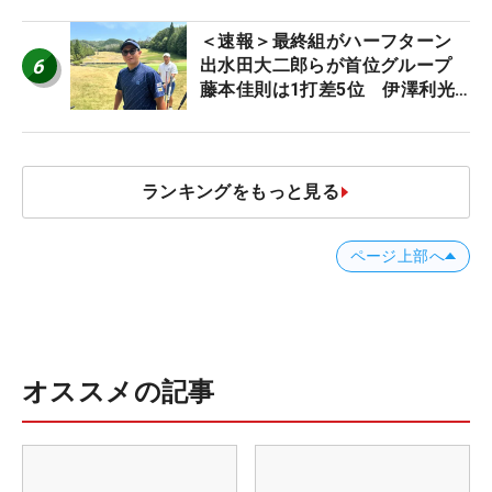
＜速報＞最終組がハーフターン
6
出水田大二郎らが首位グループ
藤本佳則は1打差5位 伊澤利光
は52位タイ【MAIN STAGE
JOYX OPEN】
ランキングをもっと見る
ページ上部へ
オススメの記事