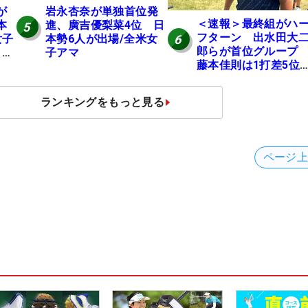
が
岩永杏奈が単独首位発
＜速報＞最終組がハ
本
進、廣吉優梨菜4位 日
5
フターン 出水田大
6
女子
本勢6人が出場/全米女
郎らが首位グルー
E
子アマ
藤本佳則は1打差5
伊澤利光は52位タイ
【MAIN STAGE JOY
ランキングをもっと見る
OPEN】
ページ