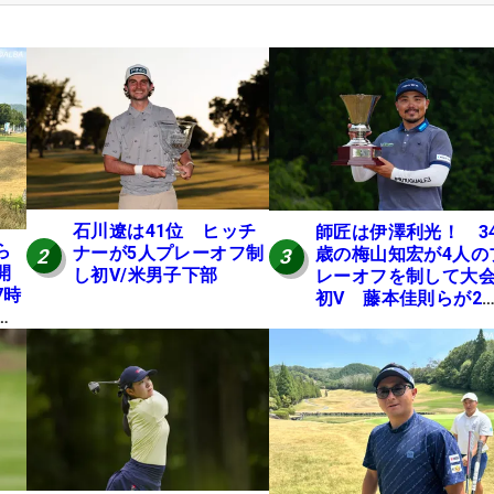
石川遼は41位 ヒッチ
師匠は伊澤利光！ 3
ら
ナーが5人プレーオフ制
歳の梅山知宏が4人の
2
3
開
し初V/米男子下部
レーオフを制して大
7時
初V 藤本佳則らが2
本
【MAIN STAGE JOY
にテ
OPEN】
E