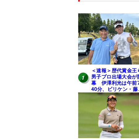
＜速報＞歴代賞金王
男子プロ出場大会が
1
幕 伊澤利光は午前
40分、ビリケン・藤
佳則は午前9時30分
ィオフ【MAIN STAG
JOYX OPEN】