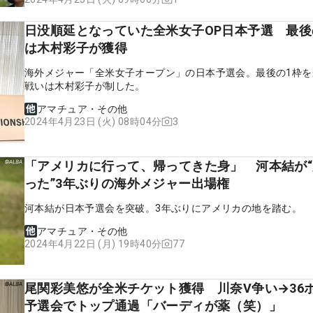
日没順延となっていた全米女子OP日本予選 最後
は木村彩子が獲得
海外メジャー「全米女子オープン」の日本予選会。最後の1枠を
戦いは木村彩子が制した。
アマチュア・その他
3
2024年4月23日 (火) 08時04分
「アメリカに行って、帰ってきた身」 河本結が
った”3年ぶりの海外メジャー出場権
河本結が日本予選会を突破。3年ぶりにアメリカの地を踏む。
アマチュア・その他
77
2024年4月22日 (月) 19時40分
尾関彩美悠が全米チケット獲得 川奈V争い→36
予選会でトップ通過「バーディが薬（笑）」