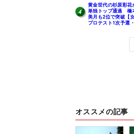
黄金世代の杉原彩花
単独トップ通過 橋
4
美月も2位で突破【
プロテスト1次予選・
地区】
オススメの記事