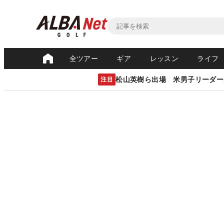
全ツアー
ギア
レッスン
ライフ
松山英樹ら出場 米男子リーダー
注目