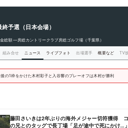
最終予選（日本会場）
金総額
―
房総カントリークラブ房総ゴルフ場（千葉県）
組み合せ
ニュース
ライブフォト
出場選手
概要など
TV
最後の1枠をかけた木村彩子と入谷響のプレーオフは木村が勝利
藤田さいきは2年ぶりの海外メジャー切符獲得 
の兄とのタッグで長丁場「足が途中で死にかけ…