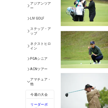
アジアンツア
ー
LIV GOLF
ステップ・ア
ップ
ネクストヒロ
イン
PGAシニア
ACNツアー
アマチュア・
他
今週の大会
リーダーボ