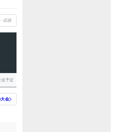
・成績
放送予定
の大会