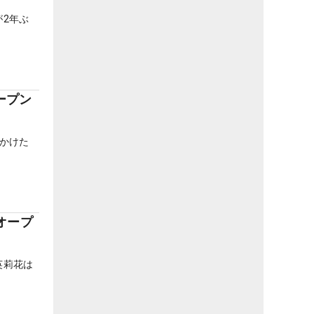
2年ぶ
ープン
かけた
オープ
英莉花は