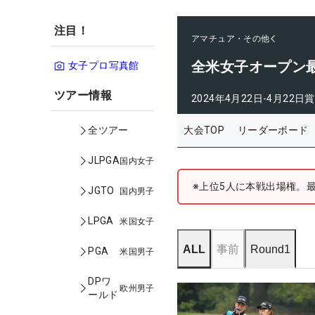
注目！
アマチュア・その他
全米女子オープン
女子プロ写真館
ツアー情報
2024年4月22日-4月22日
賞
大会TOP
リーダーボード
全ツアー
JLPGA
国内女子
※上位5人に本戦出場権。
JGTO
国内男子
LPGA
米国女子
ALL
事前
Round1
PGA
米国男子
DPワ
欧州男子
ールド