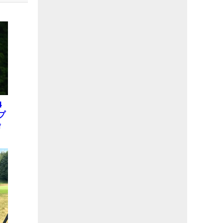
4
プ
会
位
X