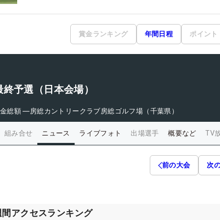
賞金ランキング
年間日程
ポイント
最終予選（日本会場）
金総額
―
房総カントリークラブ房総ゴルフ場（千葉県）
組み合せ
ニュース
ライブフォト
出場選手
概要など
TV
前の大会
次
週間アクセスランキング