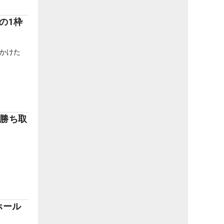
の1枠
かけた
“勝ち取
ホール