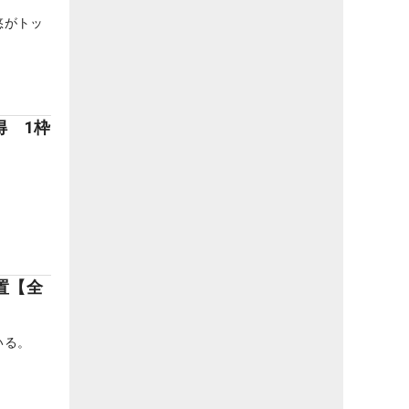
悠がトッ
得 1枠
置【全
いる。