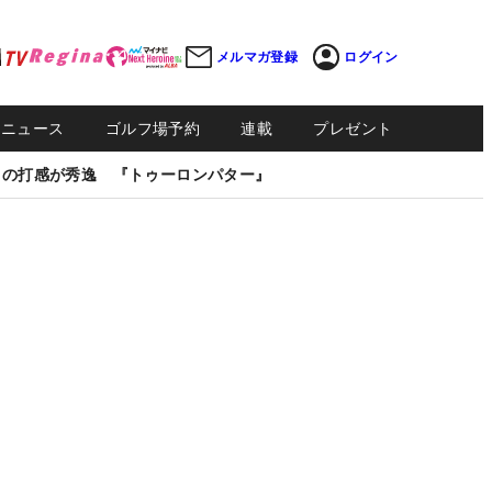
メルマガ登録
ログイン
Sニュース
ゴルフ場予約
連載
プレゼント
しの打感が秀逸 『トゥーロンパター』