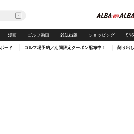
漫画
ゴルフ動画
雑誌出版
ショッピング
SN
ボード
ゴルフ場予約／期間限定クーポン配布中！
削り出