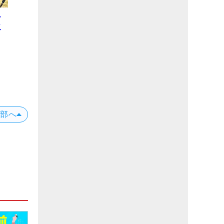
ー
二
プ
位
X
上部へ