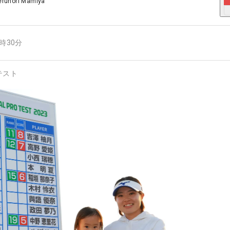
erunori Mamiya
2時30分
テスト