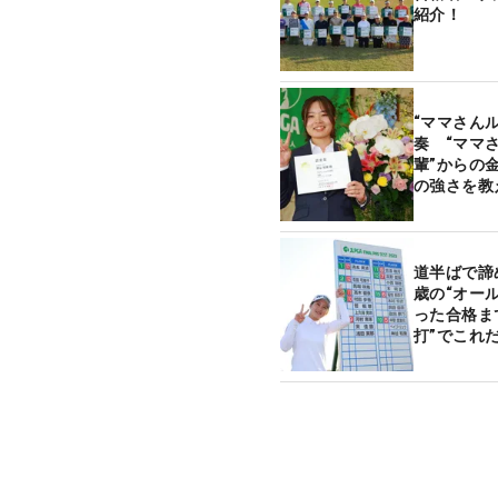
紹介！
“ママさん
奏 “ママ
輩”からの
の強さを教
道半ばで諦
歳の“オー
った合格ま
打”でこれ
【プロテス