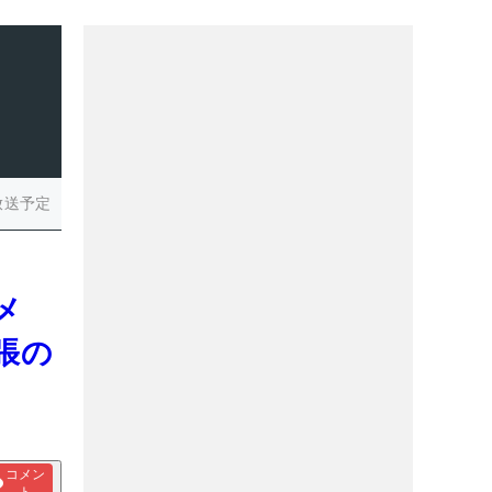
放送予定
メ
張の
コメン