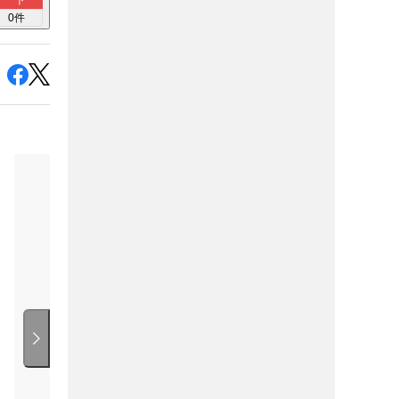
ト
0
件