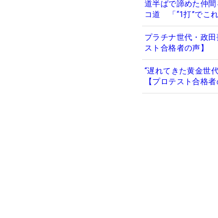
道半ばで諦めた仲間
コ道 「“1打”で
プラチナ世代・政田
スト合格者の声】
“遅れてきた黄金世
【プロテスト合格者