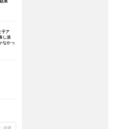
の結果
女子ア
も悔し涙
かなかっ
・成績