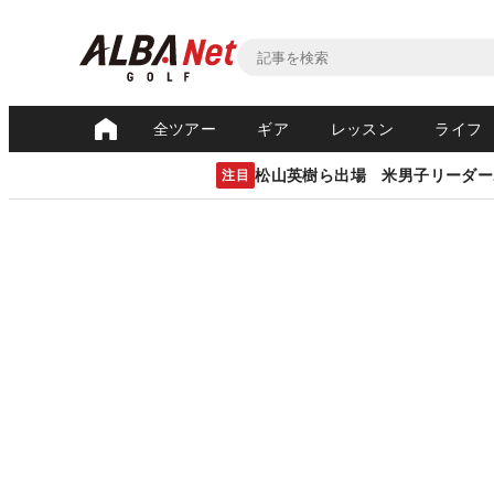
全ツアー
ギア
レッスン
ライフ
松山英樹ら出場 米男子リーダー
注目