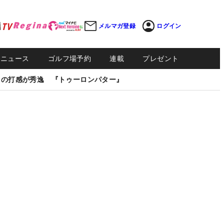
メルマガ登録
ログイン
Sニュース
ゴルフ場予約
連載
プレゼント
しの打感が秀逸 『トゥーロンパター』