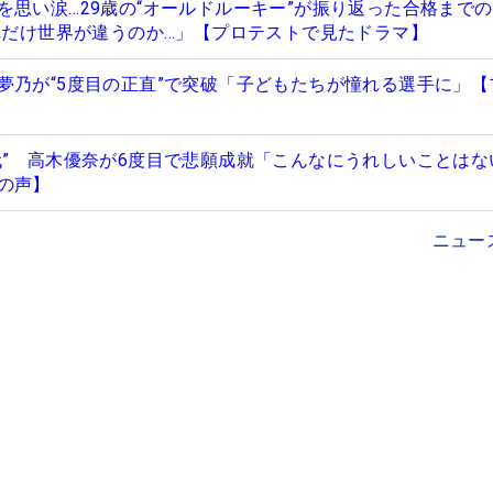
を思い涙…29歳の“オールドルーキー”が振り返った合格まで
これだけ世界が違うのか…」【プロテストで見たドラマ】
夢乃が“5度目の正直”で突破「子どもたちが憧れる選手に」【
代” 高木優奈が6度目で悲願成就「こんなにうれしいことはな
の声】
ニュー