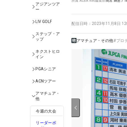
所属
ALBA Net編集部
間宮 輝憲
/
T
アジアンツア
ー
LIV GOLF
配信日時：
2023年11月8日 1
ステップ・ア
ップ
アマチュア・その他
#
プロ
ネクストヒロ
イン
PGAシニア
ACNツアー
アマチュア・
他
今週の大会
リーダーボ