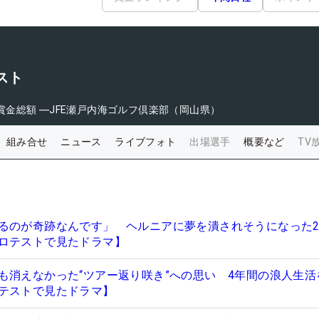
スト
賞金総額
―
JFE瀬戸内海ゴルフ倶楽部（岡山県）
組み合せ
ニュース
ライブフォト
出場選手
概要など
TV
るのが奇跡なんです」 ヘルニアに夢を潰されそうになった2
ロテストで見たドラマ】
も消えなかった“ツアー返り咲き”への思い 4年間の浪人生活
テストで見たドラマ】