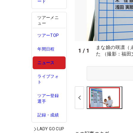
ード
ツアーメニ
ュー
ツアーTOP
まな娘の咲凛（
年間日程
1
/
1
た （撮影：福田
ニュース
ライブフォ
ト
ツアー登録
選手
記録・成績
LADY GO CUP