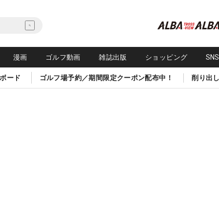
漫画
ゴルフ動画
雑誌出版
ショッピング
SN
ボード
ゴルフ場予約／期間限定クーポン配布中！
削り出