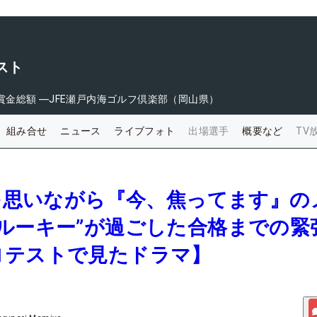
スト
賞金総額
―
JFE瀬戸内海ゴルフ倶楽部（岡山県）
組み合せ
ニュース
ライブフォト
出場選手
概要など
TV
娘を思いながら『今、焦ってます』の
ルーキー”が過ごした合格までの緊
ロテストで見たドラマ】