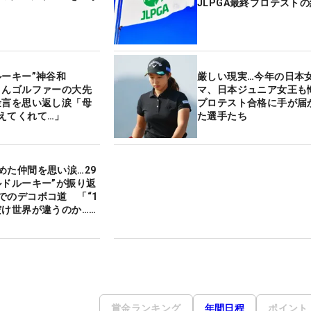
JLPGA最終プロテスト
ルーキー”神谷和
厳しい現実…今年の日本
さんゴルファーの大先
マ、日本ジュニア女王
金言を思い返し涙「母
プロテスト合格に手が届
えてくれて…」
た選手たち
めた仲間を思い涙…29
ルドルーキー”が振り返
でのデコボコ道 「“1
だけ世界が違うのか…」
トで見たドラマ】
賞金ランキング
年間日程
ポイント