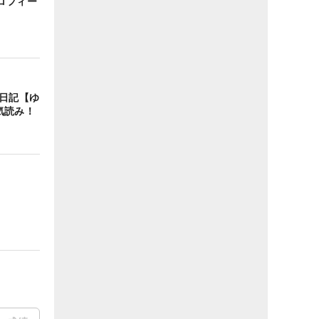
ロフィー
戦日記【ゆ
一気読み！