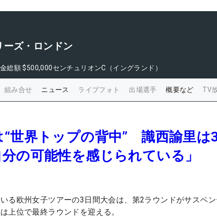
リーズ・ロンドン
金総額
$500,000
センチュリオンC（イングランド）
組み合せ
ニュース
ライブフォト
出場選手
概要など
TV
“世界トップの背中” 識西諭里は
自分の可能性を感じられている」
いる欧州女子ツアーの3日間大会は、第2ラウンドがサスペン
里は上位で最終ラウンドを迎える。