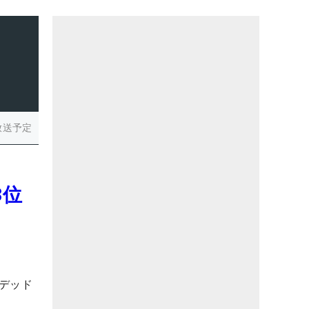
放送予定
3位
デッド