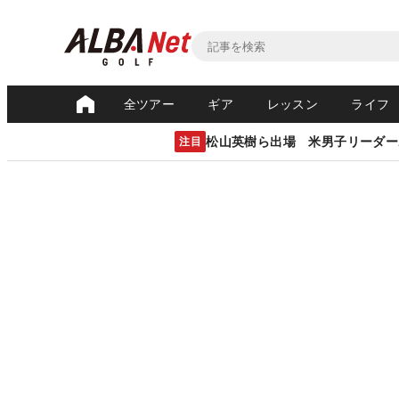
全ツアー
ギア
レッスン
ライフ
松山英樹ら出場 米男子リーダー
注目