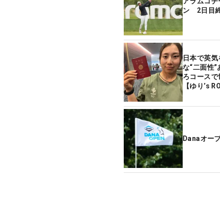
アラムコチ
ン 2日目
日本で英気
な“二面性”
ろコースで
【ゆり’s R
Danaオー