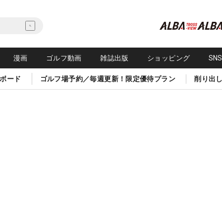
漫画
ゴルフ動画
雑誌出版
ショッピング
SN
ボード
ゴルフ場予約／毎週更新！限定優待プラン
削り出