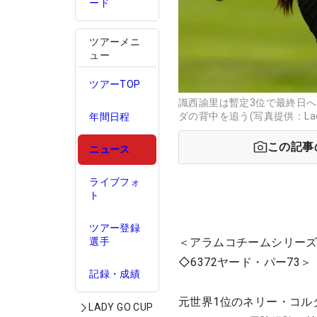
ード
ツアーメニ
ュー
ツアーTOP
識西諭里は暫定3位で最終日
ダの背中を追う(写真提供：Ladies 
年間日程
この記事
ニュース
ライブフォ
ト
ツアー登録
＜アラムコチームシリーズ
選手
◇6372ヤード・パー73＞
記録・成績
元世界1位のネリー・コル
LADY GO CUP