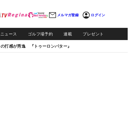
メルマガ登録
ログイン
Sニュース
ゴルフ場予約
連載
プレゼント
しの打感が秀逸 『トゥーロンパター』