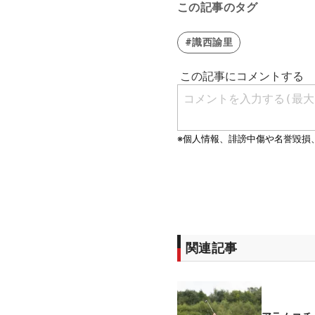
この記事のタグ
#識西諭里
関連記事