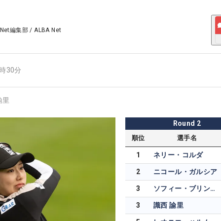
 Net編集部
/
ALBA Net
2時30分
諭里
Round
2
順位
選手名
1
ネリー・コルダ
2
ニコール・ガルシア
3
ソフィー・ブリングナー
3
識西 諭里