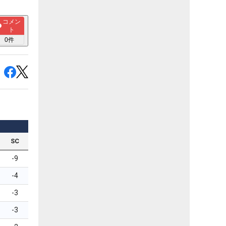
コメン
ト
0
件
SC
-9
-4
-3
-3