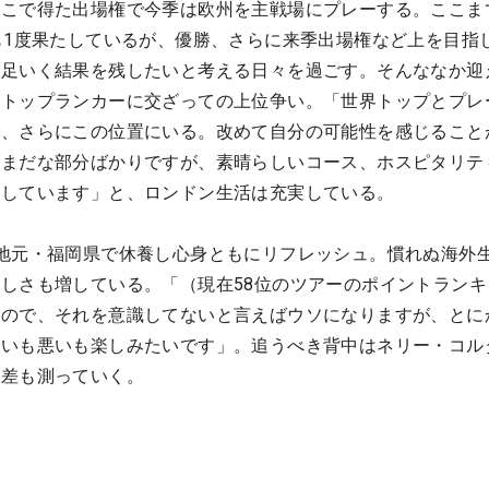
こで得た出場権で今季は欧州を主戦場にプレーする。ここまで
も1度果たしているが、優勝、さらに来季出場権など上を目指
満足いく結果を残したいと考える日々を過ごす。そんななか迎
、トップランカーに交ざっての上位争い。「世界トップとプレ
で、さらにこの位置にいる。改めて自分の可能性を感じること
だまだな部分ばかりですが、素晴らしいコース、ホスピタリテ
ーしています」と、ロンドン生活は充実している。
地元・福岡県で休養し心身ともにリフレッシュ。慣れぬ海外
しさも増している。「（現在58位のツアーのポイントランキ
るので、それを意識してないと言えばウソになりますが、とに
良いも悪いも楽しみたいです」。追うべき背中はネリー・コル
の差も測っていく。