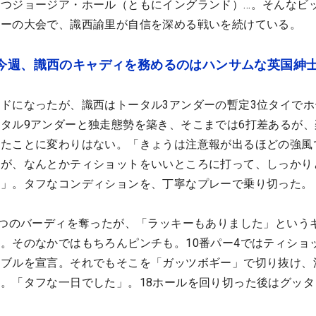
つジョージア・ホール（ともにイングランド）…。そんなビ
アーの大会で、識西諭里が自信を深める戦いを続けている。
 今週、識西のキャディを務めるのはハンサムな英国紳
ドになったが、識西はトータル3アンダーの暫定3位タイでホ
タル9アンダーと独走態勢を築き、そこまでは6打差あるが、
れたことに変わりはない。「きょうは注意報が出るほどの強風
たが、なんとかティショットをいいところに打って、しっかり
た」。タフなコンディションを、丁寧なプレーで乗り切った。
4つのバーディを奪ったが、「ラッキーもありました」という
。そのなかではもちろんピンチも。10番パー4ではティショ
ヤブルを宣言。それでもそこを「ガッツボギー」で切り抜け、
。「タフな一日でした」。18ホールを回り切った後はグッタ