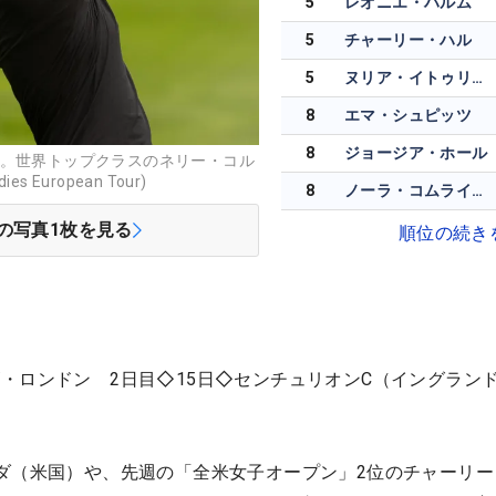
5
レオニエ・ハルム
5
チャーリー・ハル
5
ヌリア・イトゥリオス
8
エマ・シュピッツ
8
ジョージア・ホール
へ。世界トップクラスのネリー・コル
European Tour)
8
ノーラ・コムライネン
の写真
1
枚を見る
順位の続き
・ロンドン 2日目◇15日◇センチュリオンC（イングラン
ダ（米国）や、先週の「全米女子オープン」2位のチャーリー