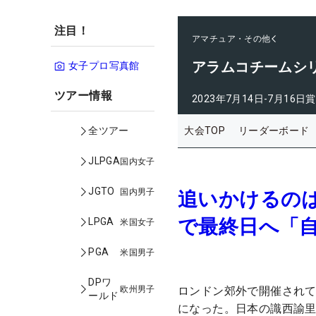
注目！
アマチュア・その他
アラムコチームシ
女子プロ写真館
ツアー情報
2023年7月14日-7月16日
賞
大会TOP
リーダーボード
全ツアー
JLPGA
国内女子
JGTO
国内男子
追いかけるのは
で最終日へ「
LPGA
米国女子
PGA
米国男子
DPワ
欧州男子
ロンドン郊外で開催されて
ールド
になった。日本の識西諭