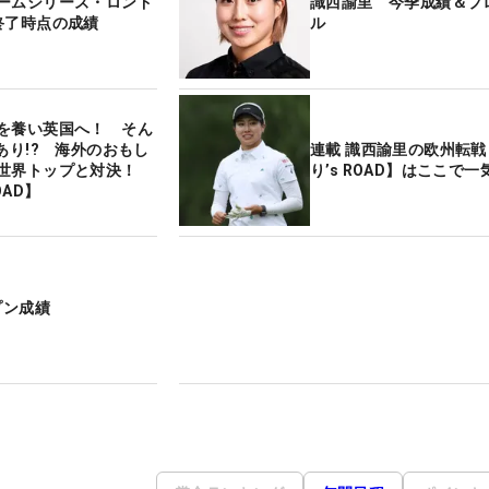
ームシリーズ・ロンド
識西諭里 今季成績＆プ
終了時点の成績
ル
を養い英国へ！ そん
あり!? 海外のおもし
連載 識西諭里の欧州転
世界トップと対決！
り’s ROAD】はここで
OAD】
プン成績