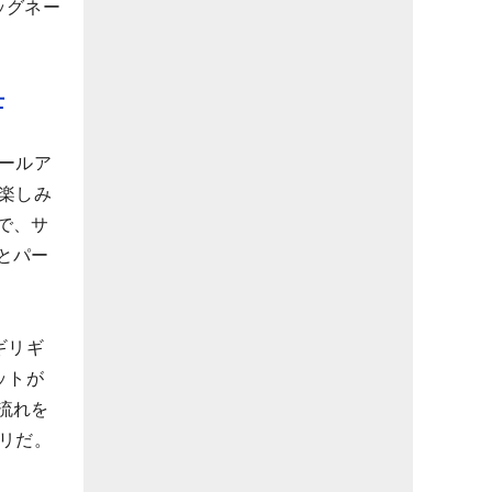
ッグネー
士
ールア
楽しみ
で、サ
とパー
ギリギ
ットが
流れを
リだ。