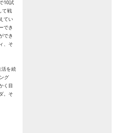
10試
して戦
えてい
ーでき
ができ
ィ、そ
生活を続
ング
かく目
ダ。そ