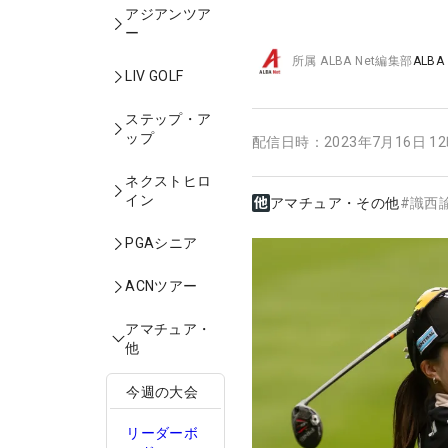
アジアンツア
ー
所属
ALBA Net編集部
ALBA
LIV GOLF
ステップ・ア
ップ
配信日時：
2023年7月16日 1
ネクストヒロ
イン
アマチュア・その他
#
識西
PGAシニア
ACNツアー
アマチュア・
他
今週の大会
リーダーボ