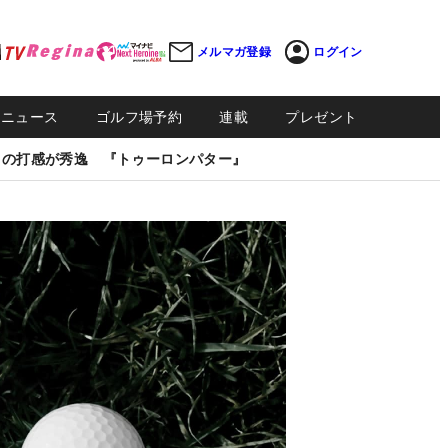
メルマガ登録
ログイン
Sニュース
ゴルフ場予約
連載
プレゼント
しの打感が秀逸 『トゥーロンパター』