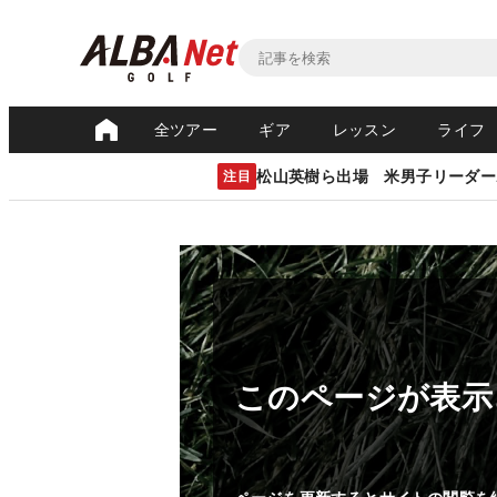
全ツアー
ギア
レッスン
ライフ
松山英樹ら出場 米男子リーダー
注目
このページが表示