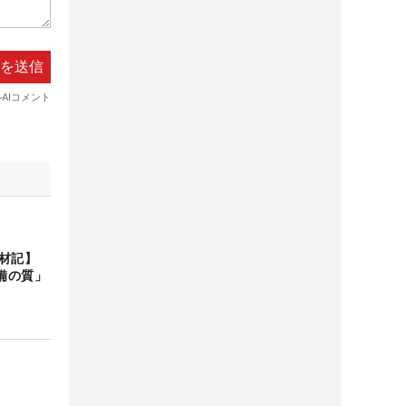
材記】
備の質」