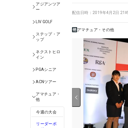
アジアンツア
ー
配信日時：
2019年4月2日 21
LIV GOLF
アマチュア・その他
ステップ・ア
ップ
ネクストヒロ
イン
PGAシニア
ACNツアー
アマチュア・
他
今週の大会
リーダーボ