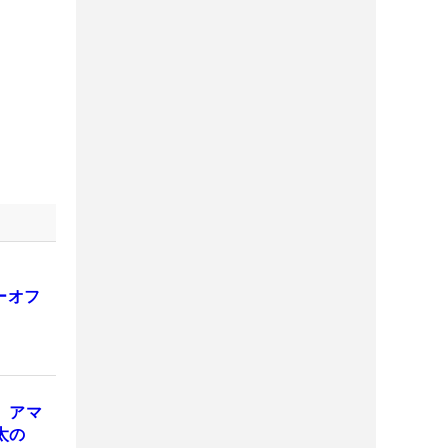
ーオフ
 アマ
太の