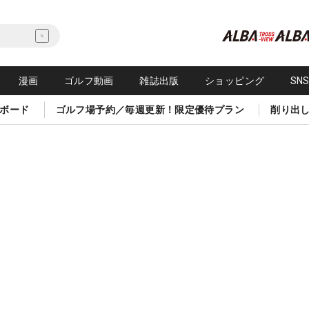
漫画
ゴルフ動画
雑誌出版
ショッピング
SN
ボード
ゴルフ場予約／毎週更新！限定優待プラン
削り出