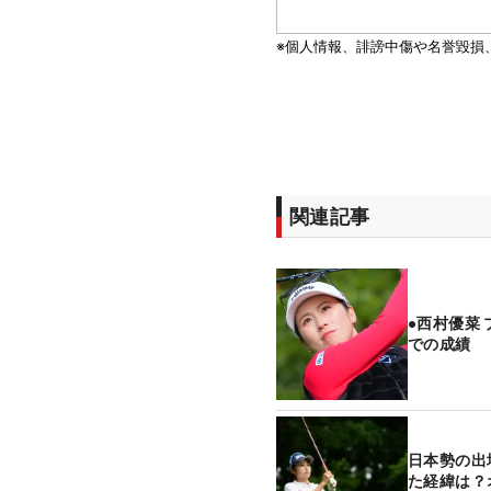
関連記事
●西村優菜
での成績
日本勢の出
た経緯は？