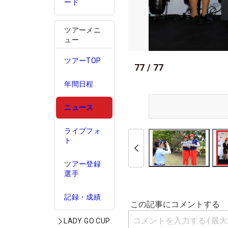
ード
ツアーメニ
ュー
ツアーTOP
77
/
77
年間日程
ニュース
ライブフォ
ト
ツアー登録
選手
記録・成績
LADY GO CUP