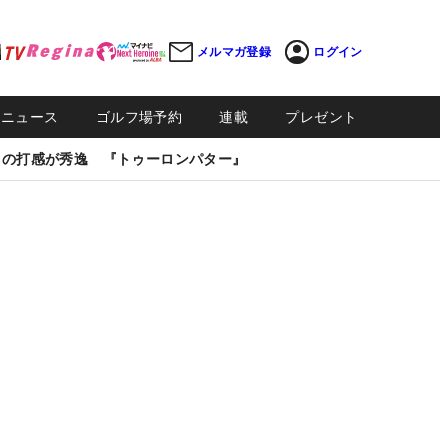
メルマガ登録
ログイン
Sニュース
ゴルフ場予約
連載
プレゼント
しの打感が秀逸 『トゥーロンパター』