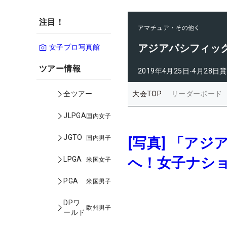
注目！
アマチュア・その他
アジアパシフィッ
女子プロ写真館
ツアー情報
2019年4月25日-4月28日
賞
大会TOP
リーダーボード
全ツアー
JLPGA
国内女子
JGTO
国内男子
[写真] 「ア
へ！女子ナシ
LPGA
米国女子
PGA
米国男子
DPワ
欧州男子
ールド