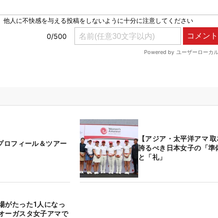
【アジア・太平洋アマ 取
 プロフィール＆ツアー
誇るべき日本女子の「準
と「礼」
場がたった1人になっ
オーガスタ女子アマで