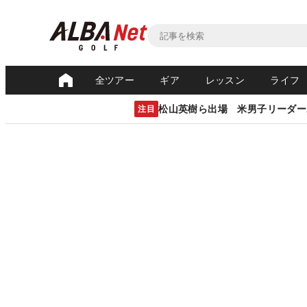
全ツアー
ギア
レッスン
ライフ
松山英樹ら出場 米男子リーダー
注目