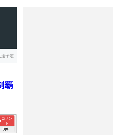
放送予定
制覇
コメン
ト
0
件