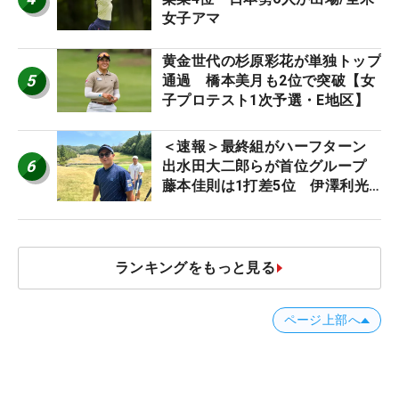
女子アマ
黄金世代の杉原彩花が単独トップ
5
通過 橋本美月も2位で突破【女
子プロテスト1次予選・E地区】
＜速報＞最終組がハーフターン
6
出水田大二郎らが首位グループ
藤本佳則は1打差5位 伊澤利光
は52位タイ【MAIN STAGE
JOYX OPEN】
ランキングをもっと見る
ページ上部へ