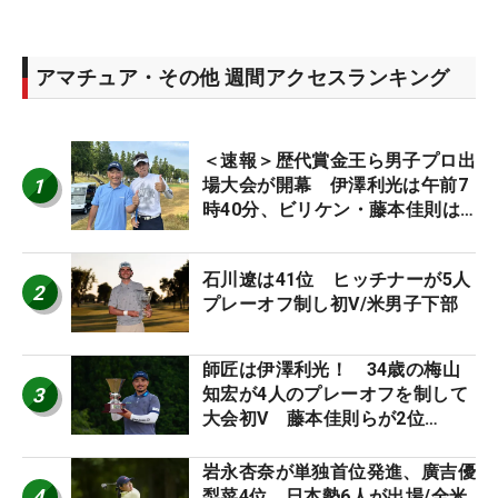
アマチュア・その他 週間アクセスランキング
＜速報＞歴代賞金王ら男子プロ出
1
場大会が開幕 伊澤利光は午前7
時40分、ビリケン・藤本佳則は
午前9時30分にティオフ【MAIN
STAGE JOYX OPEN】
石川遼は41位 ヒッチナーが5人
2
プレーオフ制し初V/米男子下部
師匠は伊澤利光！ 34歳の梅山
3
知宏が4人のプレーオフを制して
大会初V 藤本佳則らが2位
【MAIN STAGE JOYX OPEN】
岩永杏奈が単独首位発進、廣吉優
4
梨菜4位 日本勢6人が出場/全米