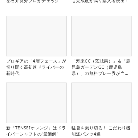
を石井良介プロがチェック
も完成度が高く購入者続出！
プロギアの「4層フェース」が
「潮来CC（茨城県）」＆「鹿
切り開く高初速ドライバーの
児島ガーデンGC（鹿児島
新時代
県）」の無料プレー券が当た
る！！
新『TENSEIオレンジ』はドラ
猛暑を乗り切る！ こだわり機
イバーシャフトの“最適解”
能派パンツ4選