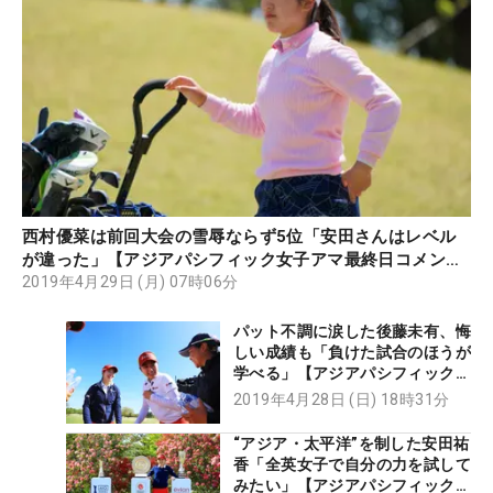
西村優菜は前回大会の雪辱ならず5位「安田さんはレベル
が違った」【アジアパシフィック女子アマ最終日コメント
集】
2019年4月29日 (月) 07時06分
パット不調に涙した後藤未有、悔
しい成績も「負けた試合のほうが
学べる」【アジアパシフィック女
子アマチュア最終日】
2019年4月28日 (日) 18時31分
“アジア・太平洋”を制した安田祐
香「全英女子で自分の力を試して
みたい」【アジアパシフィック女