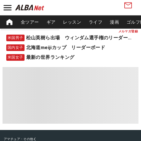
全ツアー
ギア
レッスン
ライフ
漫画
ゴルフ
メルマガ登録
松山英樹ら出場 ウィンダム選手権のリーダーボード
米国男子
北海道meijiカップ リーダーボード
国内女子
最新の世界ランキング
米国女子
アマチュア・その他