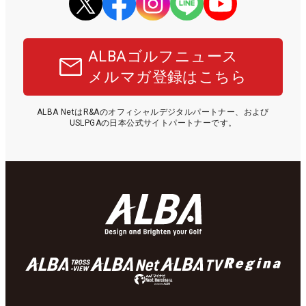
ALBAゴルフニュース
メルマガ登録はこちら
ALBA NetはR&Aのオフィシャルデジタルパートナー、および
USLPGAの日本公式サイトパートナーです。