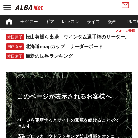
全ツアー
ギア
レッスン
ライフ
漫画
ゴルフ
メルマガ登録
松山英樹ら出場 ウィンダム選手権のリーダーボード
米国男子
北海道meijiカップ リーダーボード
国内女子
最新の世界ランキング
米国女子
このページが表示されるお客様へ
ページを更新するとサイトの閲覧を続けることがで
きます。
広告ブロッカーやトラッキング防止機能をオンにし