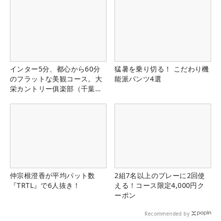
インター5分、都心から60分
猛暑を乗り切る！ こだわり機
のフラットな美観コース。大
能派パンツ4選
栄カントリー俱楽部（千葉
県）
仲宗根澄香が平均パット数
2組7名以上のプレーに2回使
『TRTL』で6人抜き！
える！コース限定4,000円ク
ーポン
Recommended by