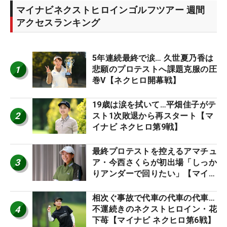
マイナビネクストヒロインゴルフツアー 週間
アクセスランキング
5年連続最終で涙… 久世夏乃香は
1
悲願のプロテストへ課題克服の圧
巻V【ネクヒロ開幕戦】
19歳は涙を拭いて…平畑佳子がテ
2
スト1次敗退から再スタート【マ
イナビ ネクヒロ第9戦】
最終プロテストを控えるアマチュ
3
ア・今西さくらが初出場「しっか
りアンダーで回りたい」【マイナ
ビ ネクストヒロインツアー】
相次ぐ事故で代車の代車の代車…
4
不運続きのネクストヒロイン・花
下苺【マイナビ ネクヒロ第6戦】