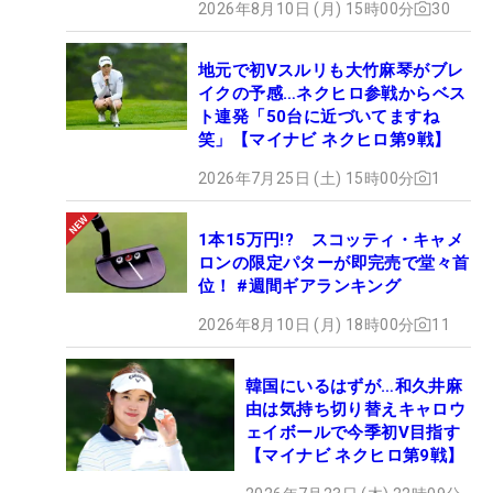
2026年8月10日 (月) 15時00分
30
地元で初Vスルリも大竹麻琴がブレ
イクの予感…ネクヒロ参戦からベス
ト連発「50台に近づいてますね
笑」【マイナビ ネクヒロ第9戦】
2026年7月25日 (土) 15時00分
1
1本15万円!? スコッティ・キャメ
ロンの限定パターが即完売で堂々首
位！ #週間ギアランキング
2026年8月10日 (月) 18時00分
11
韓国にいるはずが…和久井麻
由は気持ち切り替えキャロウ
ェイボールで今季初V目指す
【マイナビ ネクヒロ第9戦】