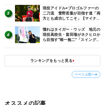
現役アイドル×プロゴルファーの
5
二刀流 雪野若葉が目指す道「両
方とも成功してこそ」【マイナビ
ネクストヒロインツアー】
憧れはタイガー・ウッズ 地元の
6
現役高校生・畠田瑠がネクヒロか
ら目指す“唯一無二”「スイングは
誰にも負けない」
ランキングをもっと見る
ページ上部へ
オススメの記事