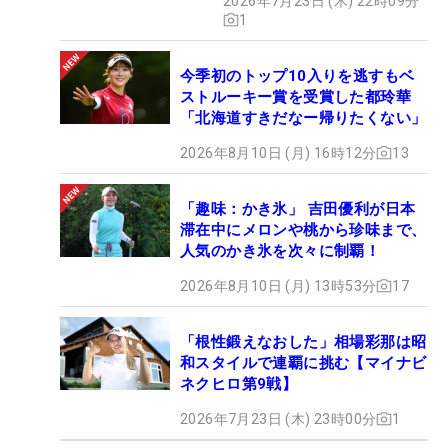
2026年7月23日 (木) 22時09分
1
今季初のトップ10入りを逃すもベ
ストルーキー賞を受賞した都玲華
「北海道すきだなー帰りたくない」
2026年8月10日 (月) 16時12分
13
「趣味：かき氷」 吉田優利が日本
滞在中にメロンや桃から珍味まで、
人気のかき氷を次々に制覇！
2026年8月10日 (月) 13時53分
17
「根性鍛えなおした」相場彩那は昭
和スタイルで連覇に挑む【マイナビ
ネクヒロ第9戦】
2026年7月23日 (木) 23時00分
1