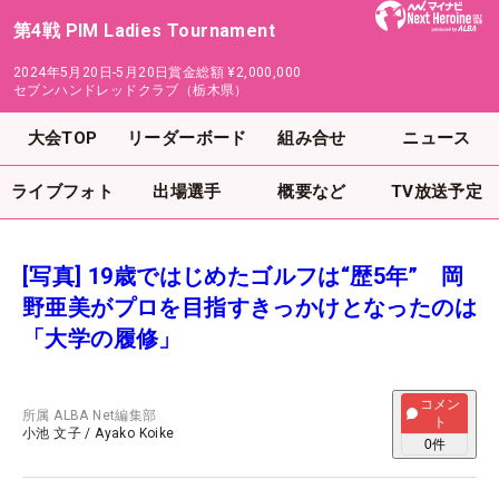
第4戦 PIM Ladies Tournament
2024年5月20日-5月20日
賞金総額
¥2,000,000
セブンハンドレッドクラブ（栃木県）
大会TOP
リーダーボード
組み合せ
ニュース
ライブフォト
出場選手
概要など
TV放送予定
[写真] 19歳ではじめたゴルフは“歴5年” 岡
野亜美がプロを目指すきっかけとなったのは
「大学の履修」
コメン
所属
ALBA Net編集部
ト
小池 文子
/
Ayako Koike
0
件