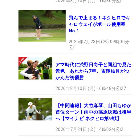
2026年8月10日 (月) 11時30分
1
飛んで止まる！ネクヒロでキ
ャロウェイがボール使用率
No.1
2026年7月23日 (木) 09時00分
1
アマ時代に渋野日向子と同組で見た
景色 あれから7年、吉澤柚月がつ
かんだ初優勝
2026年8月10日 (月) 16時48分
27
【中間速報】大竹麻琴、山田もゆが
首位ターン！雨中の高原決戦は後半
へ【マイナビ ネクヒロ第9戦】
2026年7月24日 (金) 14時02分
2