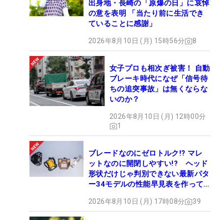
出身地・長崎の「原爆の日」に哀悼
の意を表明 「当たり前に生活でき
ていることに感謝」
2026年8月10日 (月) 15時56分
8
女子プロも相次ぎ被害！ 自動
ブレーキ時代になぜ「信号待
ちの追突事故」は無くならな
いのか？
2026年8月10日 (月) 12時00分
1
ブレードなのにゼロトルク!? マレ
ットなのに開閉しやすい!? ヘッド
形状だけじゃ判別できない最新パタ
ー34モデルの性能早見表を作って
みた #ギアカタログ2026
2026年8月10日 (月) 17時08分
39