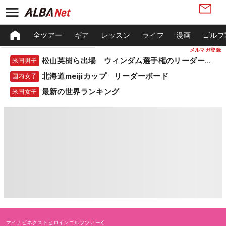
全ツアー
ギア
レッスン
ライフ
漫画
ゴルフ
メルマガ登録
松山英樹ら出場 ウィンダム選手権のリーダーボード
米国男子
北海道meijiカップ リーダーボード
国内女子
最新の世界ランキング
米国女子
マイナビネクストヒロインゴルフツアー