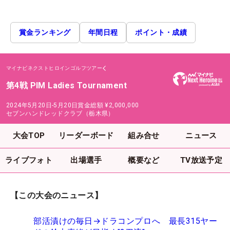
賞金ランキング
年間日程
ポイント・成績
マイナビネクストヒロインゴルフツアー
第4戦 PIM Ladies Tournament
2024年5月20日-5月20日
賞金総額
¥2,000,000
セブンハンドレッドクラブ（栃木県）
大会TOP
リーダーボード
組み合せ
ニュース
ライブフォト
出場選手
概要など
TV放送予定
【この大会のニュース】
部活漬けの毎日→ドラコンプロへ 最長315ヤー