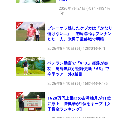
2026年7月24日 (金) 17時34分
1
プレーオフ逃したケプカは「かなり
情けない…」 逆転進出はブレナン
ただ一人、米男子最終戦で明暗
2026年8月10日 (月) 12時01分
1
ベテラン助言で『V1X』復帰が奏
功 鳥海颯汰が記録更新「63」で
今季ツアー外3勝目
2026年8月10日 (月) 16時44分
76
1620万円上乗せの吉澤柚月が11位
に浮上 菅楓華が1位をキープ【女
子賞金ランキング】