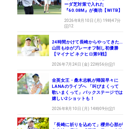
ーダ芝対策で入れた
『60.08M』が奏功【WITB】
2026年8月10日 (月) 19時47分
12
24時間かけて長崎からやってきた…
山田もゆがプレーオフ制し初優勝
【マイナビ ネクヒロ第9戦】
2026年7月24日 (金) 22時56分
1
全英女王・桑木志帆が帰国早々に
LANAのライブへ 「叫びまくって
歌いまくって」バックステージでは
嬉しい2ショットも！
2026年8月10日 (月) 14時09分
1
「長崎に祈りを込めて」櫻井心那が