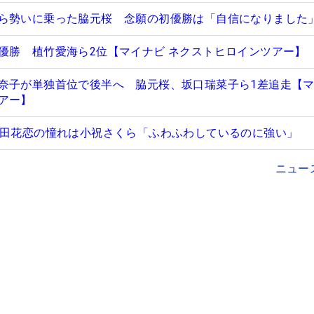
ら勢いに乗った脇元桜 念願の初優勝は「自信になりました
優勝 植竹愛海ら2位【マイナビ ネクストヒロインツアー】
奈子が単独首位で後半へ 脇元桜、坂口瑞菜子ら1差追走【
アー】
高田花恋の憧れは小祝さくら「ふわふわしているのに強い」
ニュー