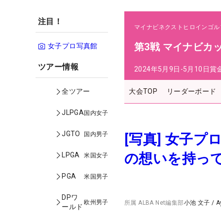
注目！
マイナビネクストヒロインゴル
第3戦 マイナビカ
女子プロ写真館
ツアー情報
2024年5月9日-5月10日
賞
大会TOP
リーダーボード
全ツアー
JLPGA
国内女子
JGTO
国内男子
[写真] 女子
の想いを持っ
LPGA
米国女子
PGA
米国男子
DPワ
欧州男子
所属
ALBA Net編集部
小池 文子
/
A
ールド