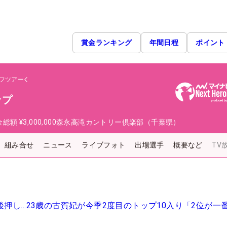
賞金ランキング
年間日程
ポイント
フツアー
ップ
金総額
¥3,000,000
森永高滝カントリー倶楽部（千葉県）
組み合せ
ニュース
ライブフォト
出場選手
概要など
TV
後押し…23歳の古賀妃が今季2度目のトップ10入り「2位が一