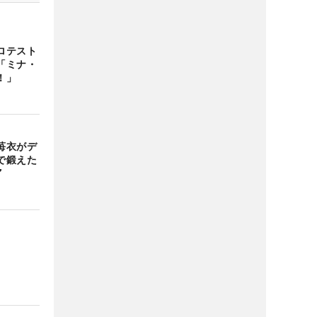
ロテスト
「ミナ・
！」
苺衣がデ
で鍛えた
”