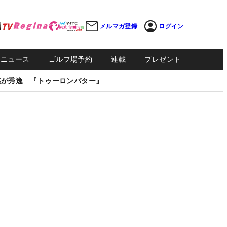
メルマガ登録
ログイン
Sニュース
ゴルフ場予約
連載
プレゼント
感が秀逸 『トゥーロンパター』