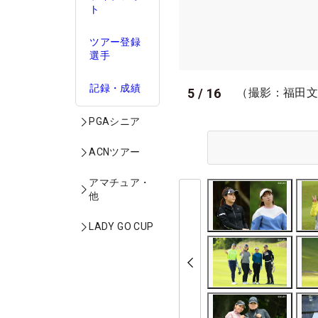
ト
ツアー登録
選手
記録・成績
5
/
16
（撮影：福田
PGAシニア
ACNツアー
アマチュア・
他
LADY GO CUP