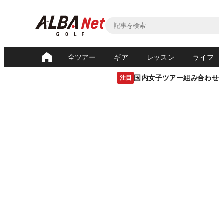
全ツアー
ギア
レッスン
ライフ
国内女子ツアー組み合わせ
注目