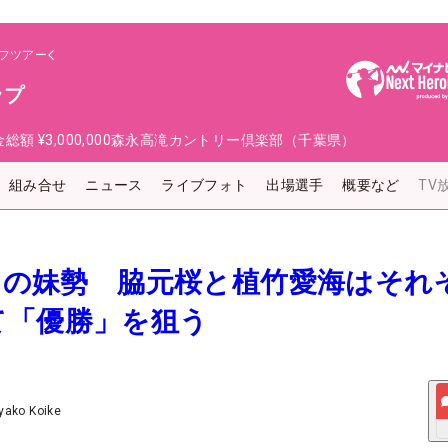
フツアー
ップ
金総額
¥3,000,000
森永高滝カントリー倶楽部（千葉県）
組み合せ
ニュース
ライブフォト
出場選手
概要など
TV
プロの妹勢 脇元桜と植竹愛海はそれ
て「優勝」を狙う
yako Koike