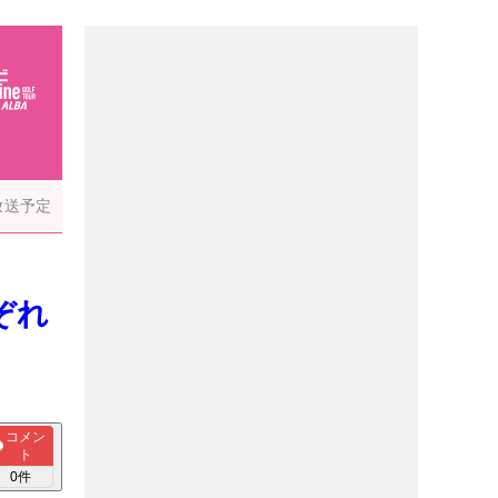
放送予定
ぞれ
コメン
ト
0
件