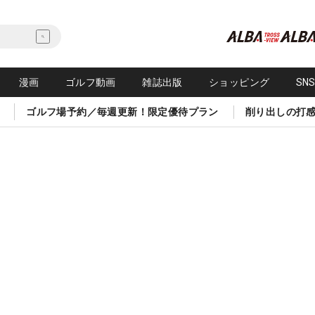
漫画
ゴルフ動画
雑誌出版
ショッピング
SN
ゴルフ場予約／毎週更新！限定優待プラン
削り出しの打