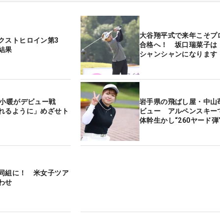
大谷翔平式で来年こそプ
クストヒロイン第3
合格へ！ 坂口瑞菜子は
結果
シャンシャンになります
田小暖がデビュー戦
岩手県の飛ばし屋・中山
れるように」めざせト
ビュー アルペンスキー
体幹生かし“260ヤード弾
同組に！ 米女子ツア
わせ