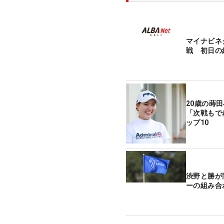
マイナビネ
戦 初日の
20歳の蒔
「次戦もで
ップ10
渋野と勝が
ーの組み合