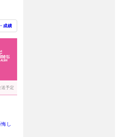
・成績
放送予定
番悔し