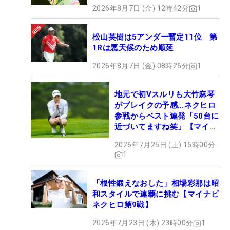
2026年8月7日 (金) 12時42分
1
松山英樹は5アンダー暫定11位 第
1Rは悪天候のため順延
2026年8月7日 (金) 08時26分
1
地元で初Vスルリも大竹麻琴
がブレイクの予感…ネクヒロ
参戦からベスト連発「50台に
近づいてますね笑」【マイナ
ビ ネクヒロ第9戦】
2026年7月25日 (土) 15時00分
1
「根性鍛えなおした」相場彩那は昭
和スタイルで連覇に挑む【マイナビ
ネクヒロ第9戦】
2026年7月23日 (木) 23時00分
1