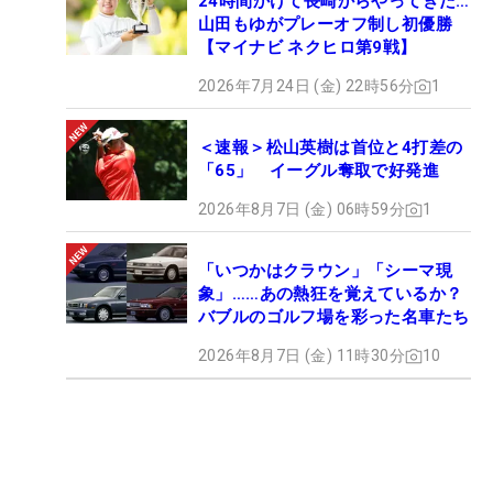
24時間かけて長崎からやってきた…
山田もゆがプレーオフ制し初優勝
【マイナビ ネクヒロ第9戦】
2026年7月24日 (金) 22時56分
1
＜速報＞松山英樹は首位と4打差の
「65」 イーグル奪取で好発進
2026年8月7日 (金) 06時59分
1
「いつかはクラウン」「シーマ現
象」……あの熱狂を覚えているか？
バブルのゴルフ場を彩った名車たち
2026年8月7日 (金) 11時30分
10