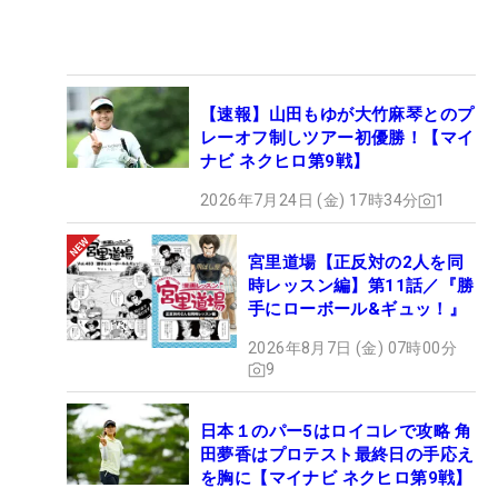
【速報】山田もゆが大竹麻琴とのプ
レーオフ制しツアー初優勝！【マイ
ナビ ネクヒロ第9戦】
2026年7月24日 (金) 17時34分
1
宮里道場【正反対の2人を同
時レッスン編】第11話／『勝
手にローボール&ギュッ！』
2026年8月7日 (金) 07時00分
9
日本１のパー5はロイコレで攻略 角
田夢香はプロテスト最終日の手応え
を胸に【マイナビ ネクヒロ第9戦】