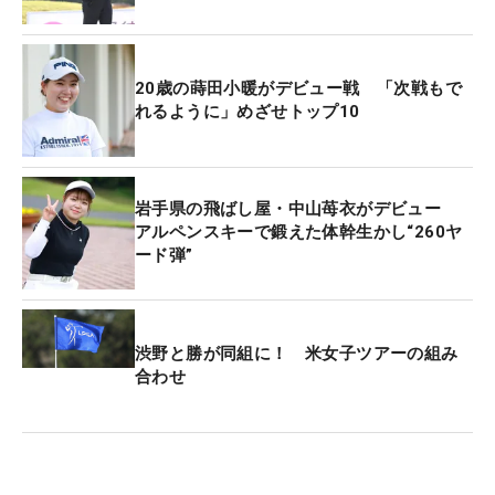
20歳の蒔田小暖がデビュー戦 「次戦もで
れるように」めざせトップ10
岩手県の飛ばし屋・中山苺衣がデビュー
アルペンスキーで鍛えた体幹生かし“260ヤ
ード弾”
渋野と勝が同組に！ 米女子ツアーの組み
合わせ