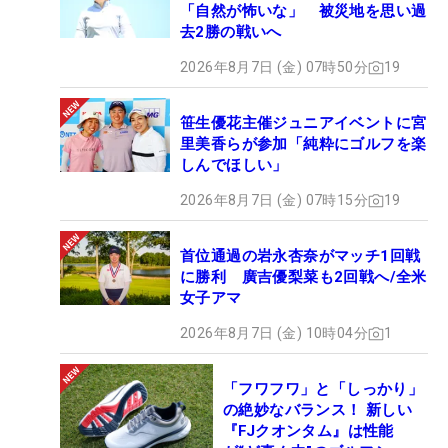
「自然が怖いな」 被災地を思い過
去2勝の戦いへ
2026年8月7日 (金) 07時50分
19
笹生優花主催ジュニアイベントに宮
里美香らが参加「純粋にゴルフを楽
しんでほしい」
2026年8月7日 (金) 07時15分
19
首位通過の岩永杏奈がマッチ1回戦
に勝利 廣吉優梨菜も2回戦へ/全米
女子アマ
2026年8月7日 (金) 10時04分
1
「フワフワ」と「しっかり」
の絶妙なバランス！ 新しい
『FJクオンタム』は性能