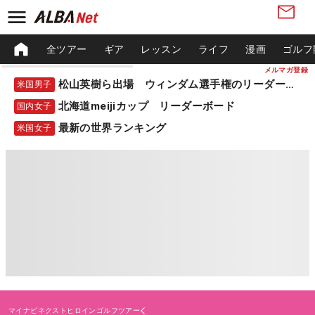
全ツアー
ギア
レッスン
ライフ
漫画
ゴルフ
メルマガ登録
松山英樹ら出場 ウィンダム選手権のリーダーボード
米国男子
北海道meijiカップ リーダーボード
国内女子
最新の世界ランキング
米国女子
マイナビネクストヒロインゴルフツアー