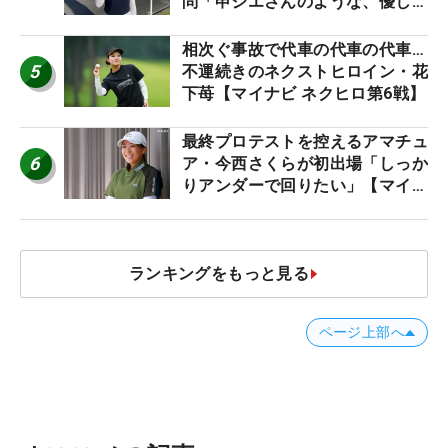
問「申ジエさんのような、優しく
て、人柄がよくて、そういうプロ
になりたいです」
相次ぐ事故で代車の代車の代車…
5
不運続きのネクストヒロイン・花
下苺【マイナビ ネクヒロ第6戦】
最終プロテストを控えるアマチュ
6
ア・今西さくらが初出場「しっか
りアンダーで回りたい」【マイナ
ビ ネクストヒロインツアー】
ランキングをもっと見る
ページ上部へ