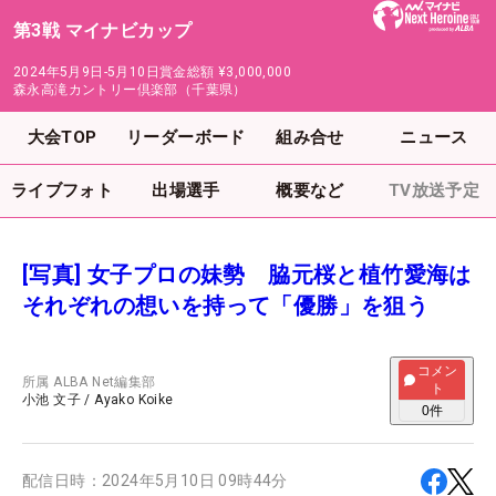
第3戦 マイナビカップ
2024年5月9日-5月10日
賞金総額
¥3,000,000
森永高滝カントリー倶楽部（千葉県）
大会TOP
リーダーボード
組み合せ
ニュース
ライブフォト
出場選手
概要など
TV放送予定
[写真] 女子プロの妹勢 脇元桜と植竹愛海は
それぞれの想いを持って「優勝」を狙う
コメン
所属
ALBA Net編集部
ト
小池 文子
/
Ayako Koike
0
件
配信日時：
2024年5月10日 09時44分