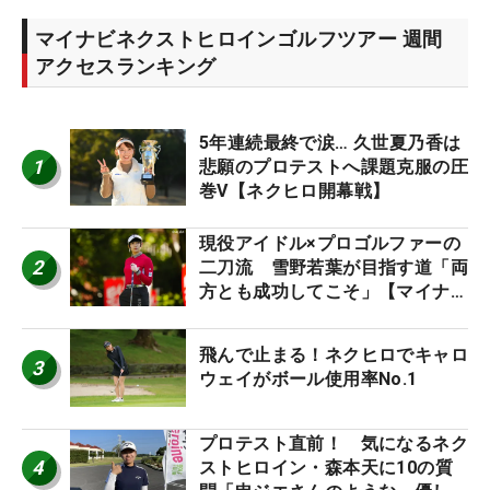
マイナビネクストヒロインゴルフツアー 週間
アクセスランキング
5年連続最終で涙… 久世夏乃香は
1
悲願のプロテストへ課題克服の圧
巻V【ネクヒロ開幕戦】
現役アイドル×プロゴルファーの
2
二刀流 雪野若葉が目指す道「両
方とも成功してこそ」【マイナビ
ネクストヒロインツアー】
飛んで止まる！ネクヒロでキャロ
3
ウェイがボール使用率No.1
プロテスト直前！ 気になるネク
4
ストヒロイン・森本天に10の質