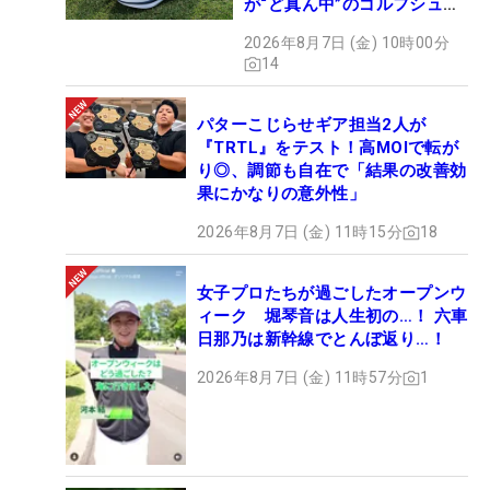
が“ど真ん中”のゴルフシュー
ズだった
2026年8月7日 (金) 10時00分
14
パターこじらせギア担当2人が
『TRTL』をテスト！高MOIで転が
り◎、調節も自在で「結果の改善効
果にかなりの意外性」
2026年8月7日 (金) 11時15分
18
女子プロたちが過ごしたオープンウ
ィーク 堀琴音は人生初の…！ 六車
日那乃は新幹線でとんぼ返り…！
2026年8月7日 (金) 11時57分
1