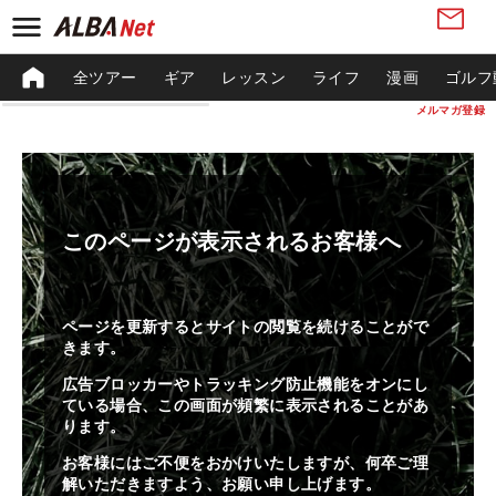
全ツアー
ギア
レッスン
ライフ
漫画
ゴルフ
メルマガ登録
このページが表示されるお客様へ
ページを更新するとサイトの閲覧を続けることがで
きます。
広告ブロッカーやトラッキング防止機能をオンにし
ている場合、この画面が頻繁に表示されることがあ
ります。
お客様にはご不便をおかけいたしますが、何卒ご理
解いただきますよう、お願い申し上げます。