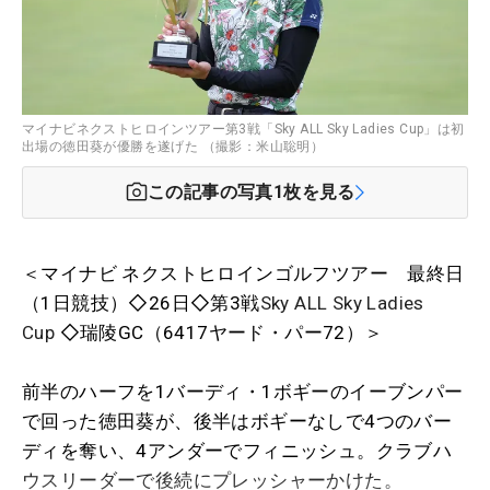
マイナビネクストヒロインツアー第3戦「Sky ALL Sky Ladies Cup」は初
出場の徳田葵が優勝を遂げた （撮影：米山聡明）
この記事の写真
1
枚を見る
＜マイナビ ネクストヒロインゴルフツアー 最終日
（1日競技）◇26日◇第3戦
Sky ALL Sky Ladies
Cup
◇瑞陵GC（6417ヤード・パー72）＞
前半のハーフを1バーディ・1ボギーのイーブンパー
で回った徳田葵が、後半はボギーなしで4つのバー
ディを奪い、4アンダーでフィニッシュ。クラブハ
ウスリーダーで後続にプレッシャーかけた。