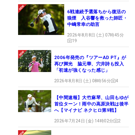
6戦連続予選落ちから復活の
狼煙 入谷響を救った師匠・
中嶋常幸の助言
2026年8月8日 (土) 07時45分
19
2006年発売の『ツアーAD PT』が
再び脚光 脇元華、穴井詩も投入
「初速が強くなった感じ」
2026年8月8日 (土) 08時56分
4
【中間速報】大竹麻琴、山田もゆが
首位ターン！雨中の高原決戦は後半
へ【マイナビ ネクヒロ第9戦】
2026年7月24日 (金) 14時02分
2