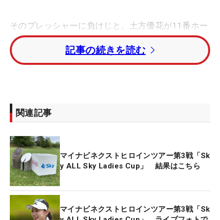
そのプレッシャーに負けじと、土方優花が11番ホー
ルから14番まで4連続バーディを奪取。勝負は、徳
記事の続きを読む
田と土方のプレーオフへ。
プレーオフは1ホール目で、徳田が7メートルのバー
ディパットを決めて決着がついた。「入れたい気持
ちは100パーセントあったけど、タッチが合えばい
関連記事
いと思って打ちました。がっついて入れたいと思っ
て打つと、パンチが入って大きくオーバーしてしま
うので」と、ウィニングパットを振り返った。
マイナビネクストヒロインツアー第3戦「Sk
y ALL Sky Ladies Cup」 結果はこちら
この日奪ったバーディは、パターのおかげだったと
も話す。「きょうはパターが入ってくれました。グ
リーンが難しいコースなので、耐えてバーディがき
マイナビネクストヒロインツアー第3戦「Sk
たらラッキーと思っていました。勝ちたいと思わな
y ALL Sky Ladies Cup」 ライブフォトで