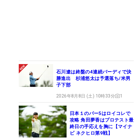
石川遼は終盤の4連続バーディで決
勝進出 杉浦悠太は予選落ち/米男
子下部
2026年8月8日 (土) 10時33分
1
日本１のパー5はロイコレで
攻略 角田夢香はプロテスト最
終日の手応えを胸に【マイナ
ビ ネクヒロ第9戦】