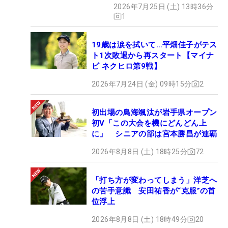
2026年7月25日 (土) 13時36分
1
19歳は涙を拭いて…平畑佳子がテス
ト1次敗退から再スタート【マイナ
ビ ネクヒロ第9戦】
2026年7月24日 (金) 09時15分
2
初出場の鳥海颯汰が岩手県オープン
初V「この大会を機にどんどん上
に」 シニアの部は宮本勝昌が連覇
2026年8月8日 (土) 18時25分
72
「打ち方が変わってしまう」洋芝へ
の苦手意識 安田祐香が“克服”の首
位浮上
2026年8月8日 (土) 18時49分
20