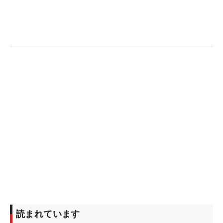
※ネクストヒロインゴルフツアー（共催：株式会社
マイナビ、株式会社ALBA、株式会社ALBA TV）は将
来ツアーで活躍することを目指す、JLPGAプロテス
ト合格前の若手女子ゴルファーが経験を積むための
場として19年に始まった。今シーズンは全15戦が予
定されている。出場選手は年間ポイントランキング
によるシード、前大会成績上位者、主催者推薦、フ
ァン投票などによって決められる。
読まれています