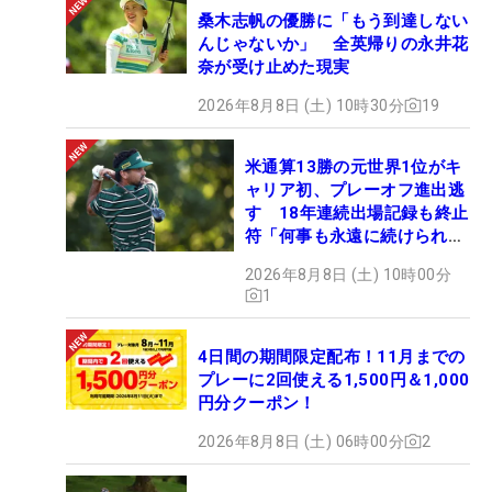
桑木志帆の優勝に「もう到達しない
んじゃないか」 全英帰りの永井花
奈が受け止めた現実
2026年8月8日 (土) 10時30分
19
米通算13勝の元世界1位がキ
ャリア初、プレーオフ進出逃
す 18年連続出場記録も終止
符「何事も永遠に続けられな
い」
2026年8月8日 (土) 10時00分
1
4日間の期間限定配布！11月までの
プレーに2回使える1,500円＆1,000
円分クーポン！
2026年8月8日 (土) 06時00分
2