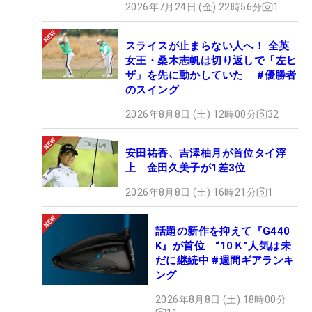
2026年7月24日 (金) 22時56分
1
スライスが止まらない人へ！ 全英
女王・桑木志帆は切り返しで「左ヒ
ザ」を先に動かしていた #優勝者
のスイング
2026年8月8日 (土) 12時00分
32
安田祐香、吉澤柚月が首位タイ浮
上 金田久美子が1差3位
2026年8月8日 (土) 16時21分
1
話題の新作を抑えて『G440
K』が首位 “10Ｋ”人気は未
だに継続中 #週間ギアランキ
ング
2026年8月8日 (土) 18時00分