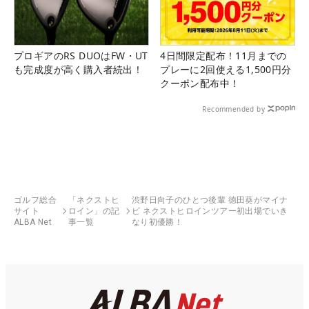
プロギアのRS DUOはFW・UT
4日間限定配布！11月までの
も完成度が高く購入者続出！
プレーに2回使える1,500円分
クーポン配布中！
Recommended by
ゴルフ総合
「ネクストヒ
渋野日向子のひとつ後輩 徳田葵がマイナ
サイト
ロイン」の記
ビ ネクストヒロインツアー初出場でいき
ALBA Net
事一覧
なり初優勝！