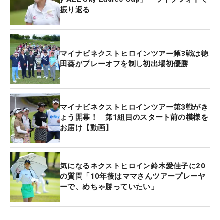
いようにして、順位を確認することもしませんでし
振り返る
た。それがよかったのかもしれません」と、無欲と
ガマンのゴルフが流れを作ったと話す。
マイナビネクストヒロインツアー第3戦は徳
マイナビ ネクストヒロインゴルフツアーは今大会が
田葵がプレーオフを制し初出場初優勝
初めての出場だった徳田。「楽しくプレーできまし
た。きょうは緊張がなくて、集中力につながったの
が結果に結びつきました。こんな大きな大会で勝て
マイナビネクストヒロインツアー第3戦がき
たのは、本当にうれしいです賞金はプロテスト合格
ょう開幕！ 第1組目のスタート前の模様を
のため、練習ラウンドをいっぱいやらせていただき
お届け【動画】
ます」と、初出場で初優勝のよろこびを話した。
岡山県作陽高校出身で、徳田は渋野日向子のひとつ
気になるネクストヒロイン鈴木愛佳子に20
下の学年だった。世界のトップで戦う偉大な先輩に
の質問「10年後はママさんツアープレーヤ
ーで、めちゃ勝っていたい」
「早く追いつきたい」と心に誓う。プロテストは今
年で4回目の受験。今大会の優勝でつかんだもの
は、徳田の背中を押すに違いないだろう。