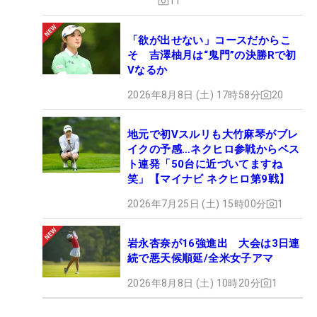
11
「欲が出せない」コースだからこ
そ 吉澤柚月は“鬼門”の決勝Rで初
Vなるか
2026年8月8日 (土) 17時58分
20
地元で初Vスルリも大竹麻琴がブレ
イクの予感…ネクヒロ参戦からベス
ト連発「50台に近づいてますね
笑」【マイナビ ネクヒロ第9戦】
2026年7月25日 (土) 15時00分
1
岩永杏奈が16強進出 大会は3日連
続で悪天候順延/全米女子アマ
2026年8月8日 (土) 10時20分
1