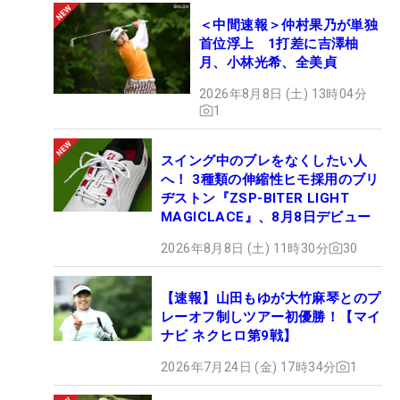
＜中間速報＞仲村果乃が単独
首位浮上 1打差に吉澤柚
月、小林光希、全美貞
2026年8月8日 (土) 13時04分
1
スイング中のブレをなくしたい人
へ！ 3種類の伸縮性ヒモ採用のブリ
ヂストン『ZSP-BITER LIGHT
MAGICLACE』、8月8日デビュー
2026年8月8日 (土) 11時30分
30
【速報】山田もゆが大竹麻琴とのプ
レーオフ制しツアー初優勝！【マイ
ナビ ネクヒロ第9戦】
2026年7月24日 (金) 17時34分
1