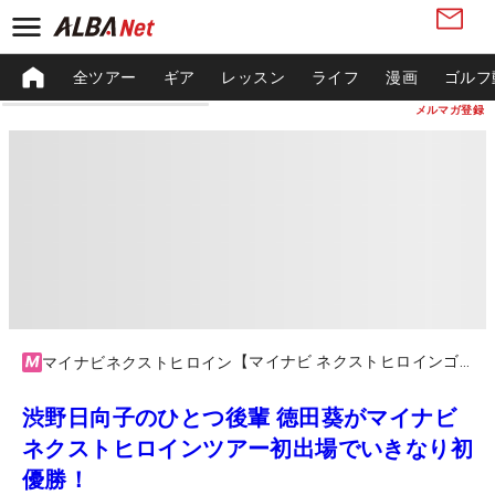
全ツアー
ギア
レッスン
ライフ
漫画
ゴルフ
メルマガ登録
【マイナビ ネクストヒロインゴルフツアー2023】第3戦 Sky ALL Sky Ladies Cup
マイナビネクストヒロイン
渋野日向子のひとつ後輩 徳田葵がマイナビ
ネクストヒロインツアー初出場でいきなり初
優勝！