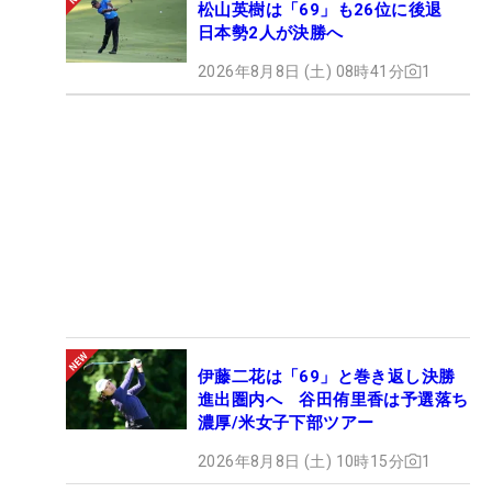
松山英樹は「69」も26位に後退
日本勢2人が決勝へ
2026年8月8日 (土) 08時41分
1
伊藤二花は「69」と巻き返し決勝
進出圏内へ 谷田侑里香は予選落ち
濃厚/米女子下部ツアー
2026年8月8日 (土) 10時15分
1