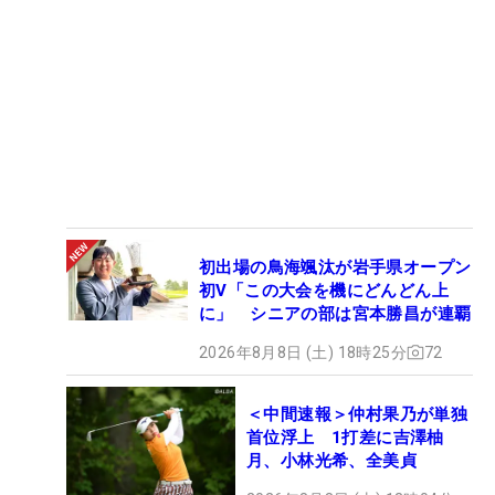
初出場の鳥海颯汰が岩手県オープン
初V「この大会を機にどんどん上
に」 シニアの部は宮本勝昌が連覇
2026年8月8日 (土) 18時25分
72
＜中間速報＞仲村果乃が単独
首位浮上 1打差に吉澤柚
月、小林光希、全美貞