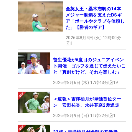
全英女王・桑木志帆の14本
メジャー制覇を支えたBSギ
ア「ボールやクラブを信頼し
た」【勝者のギア】
2026年8月4日 (火) 12時00分
1
笹生優花が6度目のジュニアイベン
ト開催 ゴルフを通じて伝えたいこ
と「真剣だけど、それを楽しむ」
2026年8月6日 (木) 17時43分
19
＜速報＞吉澤柚月が単独首位ター
ン 安田祐香、永井花奈2差追走
2026年8月9日 (日) 11時32分
1
22歳・吉澤柚月が念願の初優勝