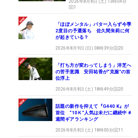
2026年8月8日 (土) 13時04分
1
「ほぼメンタル」パター入らず今季
2度目の予選落ち 佐久間朱莉に何
が起きている？
2026年8月9日 (日) 08時39分
20
「打ち方が変わってしまう」洋芝へ
の苦手意識 安田祐香が“克服”の首
位浮上
2026年8月8日 (土) 18時49分
20
話題の新作を抑えて『G440 K』が
首位 “10Ｋ”人気は未だに継続中 #
週間ギアランキング
2026年8月8日 (土) 18時00分
11