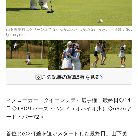
山下美夢有はグリーン上でなかなか流れをつかめなかった。 （撮影：Get
tyImages）
この記事の写真
5
枚を見る
＜クローガー・クイーンシティ選手権 最終日◇14
日◇TPCリバーズ・ベンド（オハイオ州）◇6876ヤ
ード・パー72＞
首位との2打差を追いスタートした最終日。山下美