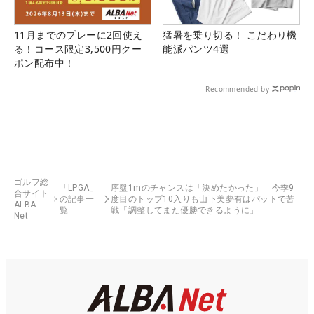
11月までのプレーに2回使え
猛暑を乗り切る！ こだわり機
る！コース限定3,500円クー
能派パンツ4選
ポン配布中！
Recommended by
ゴルフ総
「LPGA」
序盤1mのチャンスは「決めたかった」 今季9
合サイト
の記事一
度目のトップ10入りも山下美夢有はパットで苦
ALBA
覧
戦「調整してまた優勝できるように」
Net