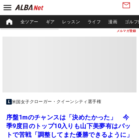
全ツアー
ギア
レッスン
ライフ
漫画
ゴルフ
メルマガ登録
クローガー・クイーンシティ選手権
米国女子
序盤1mのチャンスは「決めたかった」 今
季9度目のトップ10入りも山下美夢有はパッ
トで苦戦「調整してまた優勝できるように」