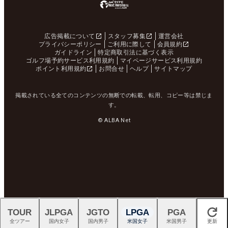
広告掲載について
スタッフ募集
運営会社
プライバシーポリシー
ご利用に際して
会員規約
ガイドライン
特定商取引法に基づく表示
ゴルフ場予約サービス利用規約
マイページサービス利用規約
ポイント利用規約
お問合せ
ヘルプ
サイトマップ
掲載されている全てのコンテンツの無断での転載、転用、コピー等は禁じま
す。
© ALBA Net
TOUR
JLPGA
JGTO
LPGA
PGA
閉じる
全ツアー
国内女子
国内男子
米国女子
米国男子
更新