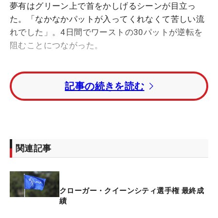
夢有はグリーン上で首をかしげるシーンが目立っ
た。「なかなかパットが入ってくれなくて苦しい流
れでした」。4日間でワーストの30パットが逆転を
阻むことにつながった。
想定した優勝スコアはトータル20アンダー。そこに
記事の続きを読む
到達するには「66」が必要だった。「スタートダッ
シュしたかった」。だが前半4番パー4で、2打目を
ピン右1メートルにつけながら、それが外れた。
「きょうはショットが下りにつくことが多かった。
関連記事
打てないし、なかなかライン取りも難しい。（4番
は）いつも通り打ったつもりだけど、ちょっとライ
ンが違いましたね。少し切れるとは思ったけど、下
クローガー・クイーンシティ選手権 最終成
りの分、タッチが強く入った」。ここはやはり、
績
「あのパットは決めたかった」と悔やむシーンだ。