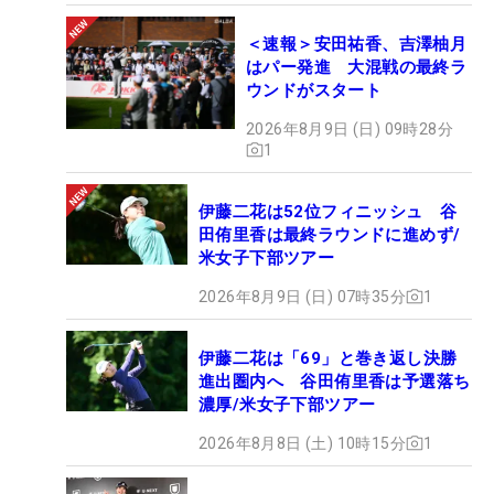
＜速報＞安田祐香、吉澤柚月
はパー発進 大混戦の最終ラ
ウンドがスタート
2026年8月9日 (日) 09時28分
1
伊藤二花は52位フィニッシュ 谷
田侑里香は最終ラウンドに進めず/
米女子下部ツアー
2026年8月9日 (日) 07時35分
1
伊藤二花は「69」と巻き返し決勝
進出圏内へ 谷田侑里香は予選落ち
濃厚/米女子下部ツアー
2026年8月8日 (土) 10時15分
1