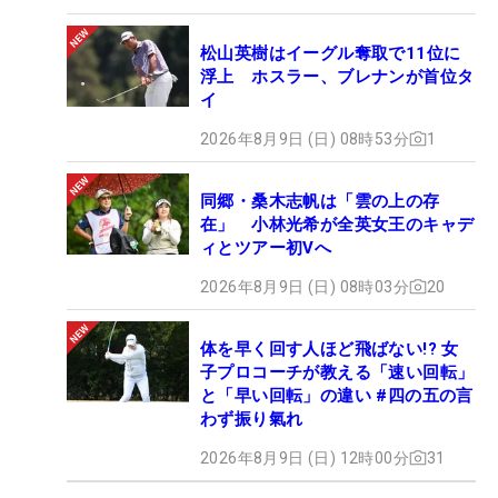
松山英樹はイーグル奪取で11位に
浮上 ホスラー、ブレナンが首位タ
イ
2026年8月9日 (日) 08時53分
1
同郷・桑木志帆は「雲の上の存
在」 小林光希が全英女王のキャデ
ィとツアー初Vへ
2026年8月9日 (日) 08時03分
20
体を早く回す人ほど飛ばない!? 女
子プロコーチが教える「速い回転」
と「早い回転」の違い #四の五の言
わず振り氣れ
2026年8月9日 (日) 12時00分
31