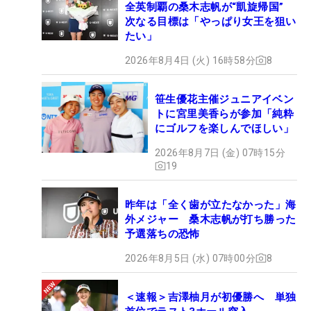
全英制覇の桑木志帆が“凱旋帰国”
次なる目標は「やっぱり女王を狙い
たい」
2026年8月4日 (火) 16時58分
8
笹生優花主催ジュニアイベン
トに宮里美香らが参加「純粋
にゴルフを楽しんでほしい」
2026年8月7日 (金) 07時15分
19
昨年は「全く歯が立たなかった」海
外メジャー 桑木志帆が打ち勝った
予選落ちの恐怖
2026年8月5日 (水) 07時00分
8
＜速報＞吉澤柚月が初優勝へ 単独