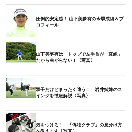
ただ、ショットの手応えは日に日に増している。最
初のバーディとなった6番パー5はセミラフからの3
圧倒的安定感！ 山下美夢有の今季成績＆プ
打目を90センチにつけて奪ったもの。そこからも2
ロフィール
メートル、3メートルとチャンスは多く作ったが、
最後の一打がなかなかかみ合わなかった。「前より
攻め方はよくなっている。縦距離もだいぶ合ってる
山下美夢有は「トップで左手首が一直線」
かなと思いますし、このプレーをとりあえず続けて
だから曲がらない！〈写真〉
いけるように」と、前を向いている。
「AIG女子オープン」（全英）でメジャー制覇を果
たし、その後は日本ツアー出場も挟みながら、休養
双子だけどまったく違う！ 岩井姉妹のス
イングを徹底解説〈写真〉
の時間も取った。米ツアーを2試合休んだのちに出
場した8月末の前戦「FM選手権」は7位。さらに1週
間のオープンウィークを過ごして迎えた今週が4位
と、2試合連続でトップ10入りはさすがの安定感
気をつけろ！ 「偽物クラブ」の見分け方
だ。今季はこれが9度目のトップ10入りと、いつ2勝
を教えます〔写真〕