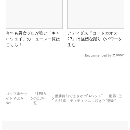
今年も男女プロが強い「キャ
アディダス『コードカオス
ロウェイ」のニュース一覧は
27』は強烈な蹴りでパワーを
こちら！
生む
Recommended by
ゴルフ総合サ
「LPGA」
優勝目前でまさかの”4パット”… 世界1位
イト ALBA
の記事一
の22歳・ティティクルに起きた“悲劇”
Net
覧