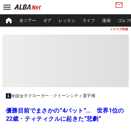
全ツアー
ギア
レッスン
ライフ
漫画
ゴルフ
メルマガ登録
クローガー・クイーンシティ選手権
米国女子
優勝目前でまさかの”4パット”… 世界1位の
22歳・ティティクルに起きた“悲劇”