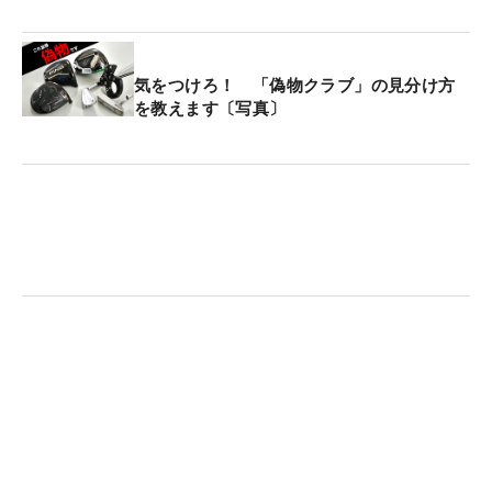
も17番でバンカーにつかまりボギーを叩き、1打差
ビハインドで18番を迎えていた。「ここ数年は運に
恵まれなかったけれど、今回はようやく味方してく
気をつけろ！ 「偽物クラブ」の見分け方
れた」と3年ぶりとなるツアー通算3勝目に安堵し
を教えます〔写真〕
た。
ティティクルは2022年に米ツアーに参戦。ルーキー
イヤーに年間2勝を挙げ、24年には最終戦「CMEグ
ループ・ツアー選手権」を制して年間女王に輝い
た。今季も17試合に出場し、5月の「ミズホ・アメ
リカズオープン」での1勝を含む11度のトップ10入
りと安定感を発揮している。世界1位に立つ22歳に
起きた“悲劇の結末”は、見る者たちに強い衝撃を与
える1シーンとなった。