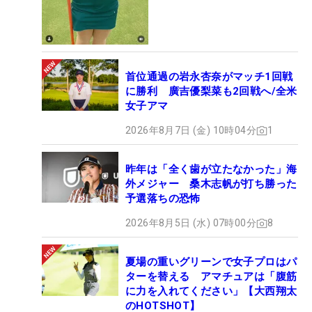
首位通過の岩永杏奈がマッチ1回戦
に勝利 廣吉優梨菜も2回戦へ/全米
女子アマ
2026年8月7日 (金) 10時04分
1
昨年は「全く歯が立たなかった」海
外メジャー 桑木志帆が打ち勝った
予選落ちの恐怖
2026年8月5日 (水) 07時00分
8
夏場の重いグリーンで女子プロはパ
ターを替える アマチュアは「腹筋
に力を入れてください」【大西翔太
のHOTSHOT】