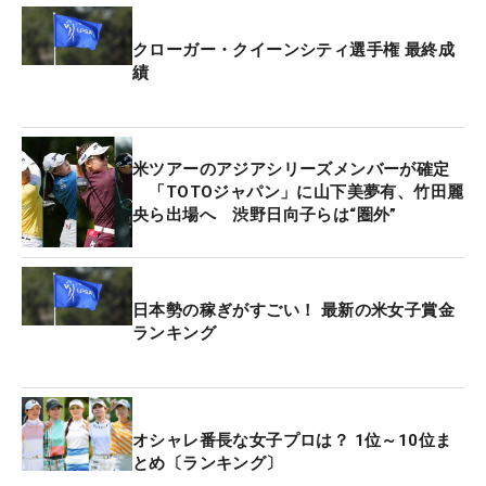
ー。それでもバーディチャンスを残したが、返しの
クローガー・クイーンシティ選手権 最終成
パットはカップの左を外れ、さらに下りの1メート
績
ルが残る。そして3打目もカップ右を通過し、最後
は“お先”で沈めて痛恨の4パット。まさかのボギー締
めで優勝を逃した。
米ツアーのアジアシリーズメンバーが確定
「TOTOジャパン」に山下美夢有、竹田麗
キャディに肩を抱かれたまま、泣き出しそうな表情
央ら出場へ 渋野日向子らは“圏外”
でハルを見つめるティティクル。50センチのバーデ
ィパットを沈めたハルに拍手を送り、最後はハグを
交わしたものの、その瞳には悔しさがにじんでい
日本勢の稼ぎがすごい！ 最新の米女子賞金
た。優勝目前での“1.5メートルからの3パット”は、
ランキング
無念が残る結末となった。
勝者となったハルは「ジーノは、きょう素晴らしい
プレーを見せてくれた。とても安定していた。最終
オシャレ番長な女子プロは？ 1位～10位ま
とめ〔ランキング〕
ホールでの彼女の不運は残念だった」と称賛。自身