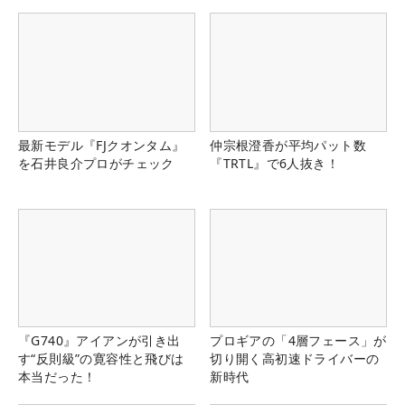
る！！
最新モデル『FJクオンタム』
仲宗根澄香が平均パット数
を石井良介プロがチェック
『TRTL』で6人抜き！
『G740』アイアンが引き出
プロギアの「4層フェース」が
す“反則級”の寛容性と飛びは
切り開く高初速ドライバーの
本当だった！
新時代