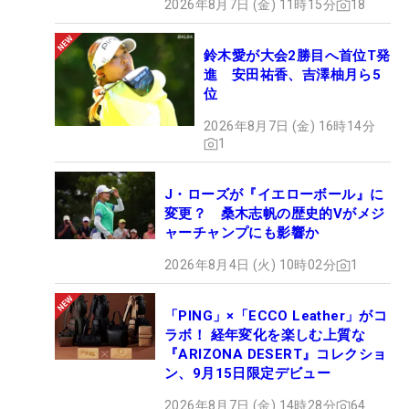
2026年8月7日 (金) 11時15分
18
鈴木愛が大会2勝目へ首位T発
進 安田祐香、吉澤柚月ら5
位
2026年8月7日 (金) 16時14分
1
J・ローズが『イエローボール』に
変更？ 桑木志帆の歴史的Vがメジ
ャーチャンプにも影響か
2026年8月4日 (火) 10時02分
1
「PING」×「ECCO Leather」がコ
ラボ！ 経年変化を楽しむ上質な
『ARIZONA DESERT』コレクショ
ン、9月15日限定デビュー
2026年8月7日 (金) 14時28分
64