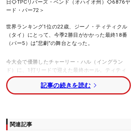
日◇TPCリバーズ・ベンド（オハイオ州）◇6876ヤ
ード・パー72＞
世界ランキング1位の22歳、ジーノ・ティティクル
（タイ）にとって、今季2勝目がかかった最終18番
（パー5）は“悲劇”の舞台となった。
今大会で優勝したチャーリー・ハル（イングラン
ド）に、1打リードで迎えた最終ホール。ティティ
クルの2打目はグリーン奥に乗り、残りはおよそ20
記事の続きを読む
メートルの長いイーグルパット。一方で、ハルは6
メートルほどのイーグルチャンスにつけていた。と
もに2パットのバーディであれば、ティティクルの
優勝が決まる場面だった。
関連記事
しかし、ここで“まさか”の展開が待っていた。ティ
ティクルのファーストパットは1.5メートルオーバ