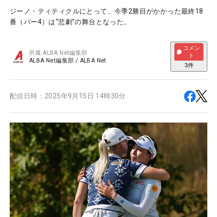
ジーノ・ティティクルにとって、今季2勝目がかかった最終18
番（パー4）は“悲劇”の舞台となった。
コメン
所属
ALBA Net編集部
ト
ALBA Net編集部
/
ALBA Net
3
件
配信日時：
2025年9月15日 14時30分