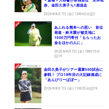
＜速報＞入谷響が単独首位 永井花
奈、金田久美子ら1差追走
2026年8月7日 (金) 12時42分
1
あふれる熊本への思い 首位
発進・鈴木愛が被災地に
1000万円寄付「もらったお
金をほかの人に」
2026年8月7日 (金) 18時10分
19
金田久美子がツアー通算500試合に
参戦！ プロ18年目の大記録達成に
「あんびりーばぼー」
2026年8月7日 (金) 11時25分
19