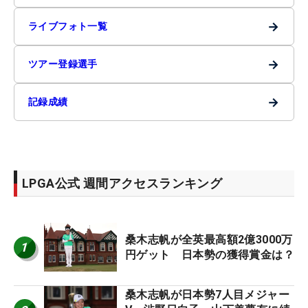
→
ライブフォト一覧
→
ツアー登録選手
→
記録成績
LPGA公式 週間アクセスランキング
桑木志帆が全英最高額2億3000万
1
円ゲット 日本勢の獲得賞金は？
桑木志帆が日本勢7人目メジャー