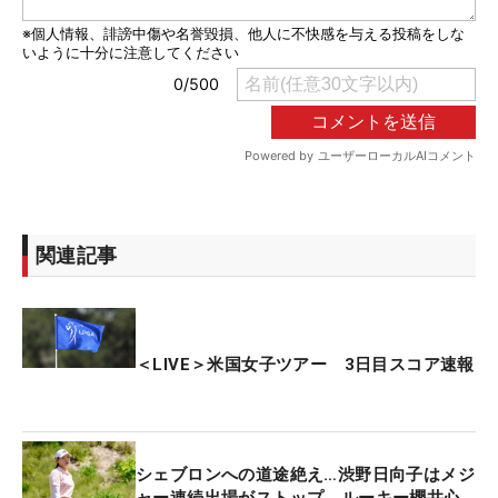
関連記事
＜LIVE＞米国女子ツアー 3日目スコア速報
シェブロンへの道途絶え…渋野日向子はメジ
ャー連続出場がストップ ルーキー櫻井心