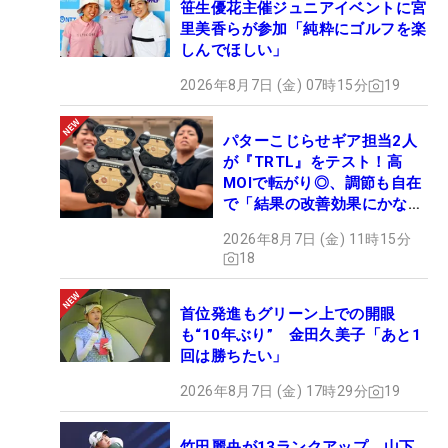
笹生優花主催ジュニアイベントに宮
里美香らが参加「純粋にゴルフを楽
しんでほしい」
2026年8月7日 (金) 07時15分
19
パターこじらせギア担当2人
が『TRTL』をテスト！高
MOIで転がり◎、調節も自在
で「結果の改善効果にかなり
の意外性」
2026年8月7日 (金) 11時15分
18
首位発進もグリーン上での開眼
も“10年ぶり” 金田久美子「あと1
回は勝ちたい」
2026年8月7日 (金) 17時29分
19
竹田麗央が13ランクアップ 山下