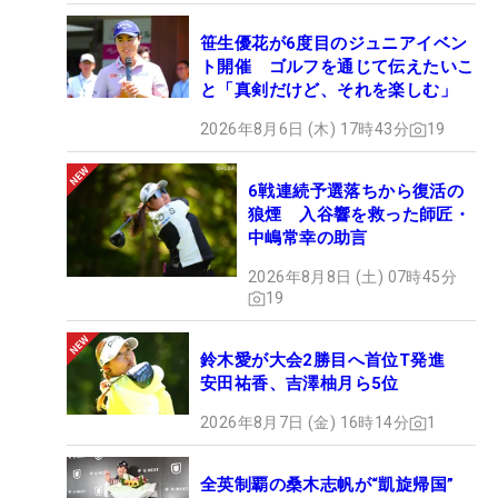
笹生優花が6度目のジュニアイベン
ト開催 ゴルフを通じて伝えたいこ
と「真剣だけど、それを楽しむ」
2026年8月6日 (木) 17時43分
19
6戦連続予選落ちから復活の
狼煙 入谷響を救った師匠・
中嶋常幸の助言
2026年8月8日 (土) 07時45分
19
鈴木愛が大会2勝目へ首位T発進
安田祐香、吉澤柚月ら5位
2026年8月7日 (金) 16時14分
1
全英制覇の桑木志帆が“凱旋帰国”