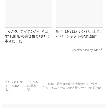
『G740』アイアンが引き出
新『TENSEIオレンジ』はドラ
す“反則級”の寛容性と飛びは
イバーシャフトの“最適解”
本当だった！
Recommended by
ゴルフ総合サ
「LPGA」
＜速報＞最終組の岩井千怜は4位で後半
イト ALBA
の写真一
へ キム・セヨンが大量リードで首位独走
Net
覧