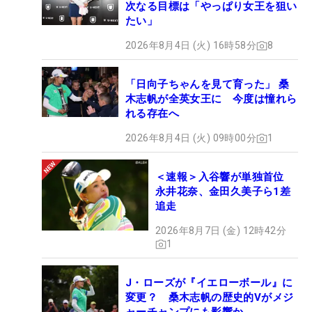
次なる目標は「やっぱり女王を狙い
たい」
2026年8月4日 (火) 16時58分
8
「日向子ちゃんを見て育った」 桑
木志帆が全英女王に 今度は憧れら
れる存在へ
2026年8月4日 (火) 09時00分
1
＜速報＞入谷響が単独首位
永井花奈、金田久美子ら1差
追走
2026年8月7日 (金) 12時42分
1
J・ローズが『イエローボール』に
変更？ 桑木志帆の歴史的Vがメジ