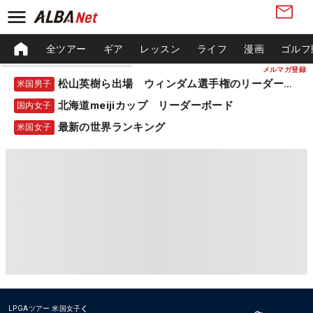
全ツアー
ギア
レッスン
ライフ
漫画
ゴルフ
メルマガ登録
松山英樹ら出場 ウィンダム選手権のリーダーボード
米国男子
北海道meijiカップ リーダーボード
国内女子
最新の世界ランキング
米国女子
LPGAツアー
米国女子