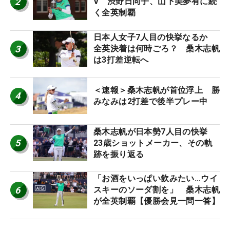
2
V 渋野日向子、山下美夢有に続
く全英制覇
日本人女子7人目の快挙なるか
3
全英決着は何時ごろ？ 桑木志帆
は3打差逆転へ
＜速報＞桑木志帆が首位浮上 勝
4
みなみは2打差で後半プレー中
桑木志帆が日本勢7人目の快挙
5
23歳ショットメーカー、その軌
跡を振り返る
「お酒をいっぱい飲みたい…ウイ
6
スキーのソーダ割を」 桑木志帆
が全英制覇【優勝会見一問一答】