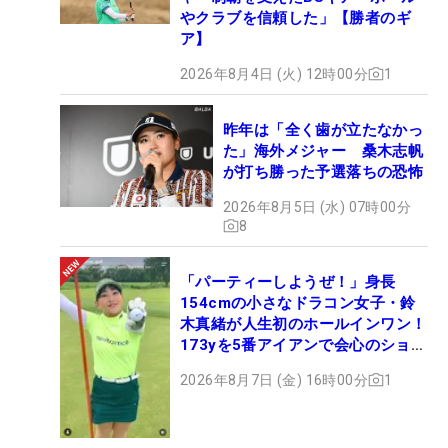
やクラブを信頼した」【勝者のギ
ア】
2026年8月4日 (火) 12時00分
1
昨年は「全く歯が立たなかっ
た」海外メジャー 桑木志帆
が打ち勝った予選落ちの恐怖
2026年8月5日 (水) 07時00分
8
「パーティーしようぜ！」身長
154cmの小さなドラコン女子・鈴
木真緒が人生初のホールインワン！
173yを5番アイアンで会心のショッ
ト
2026年8月7日 (金) 16時00分
1