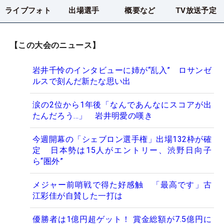
ライブフォト
出場選手
概要など
TV放送予定
【この大会のニュース】
岩井千怜のインタビューに姉が“乱入” ロサンゼ
ルスで刻んだ新たな思い出
涙の2位から1年後「なんであんなにスコアが出
たんだろう…」 岩井明愛の嘆き
今週開幕の「シェブロン選手権」出場132枠が確
定 日本勢は15人がエントリー、渋野日向子
ら“圏外”
メジャー前哨戦で得た好感触 「最高です」古
江彩佳が自賛した一打は
優勝者は1億円超ゲット！ 賞金総額が7.5億円に