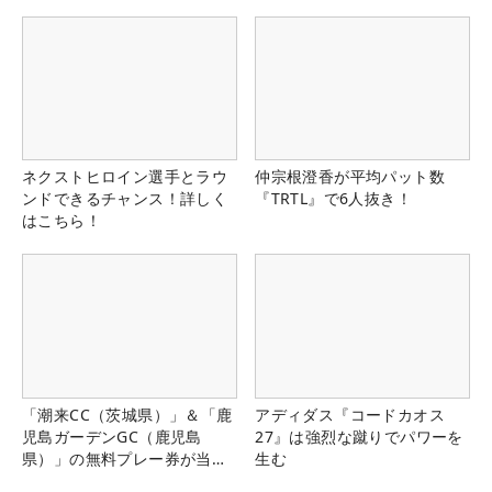
県）
ネクストヒロイン選手とラウ
仲宗根澄香が平均パット数
ンドできるチャンス！詳しく
『TRTL』で6人抜き！
はこちら！
「潮来CC（茨城県）」＆「鹿
アディダス『コードカオス
児島ガーデンGC（鹿児島
27』は強烈な蹴りでパワーを
県）」の無料プレー券が当た
生む
る！！