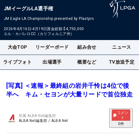
JMイーグルLA選手権
JM Eagle LA Championship presented by Plastpro
2026年4月16日-4月19日
賞金総額
$4,750,000
エル・カバレロCC（カリフォルニア州）
大会TOP
リーダーボード
組み合せ
ニュース
ライブフォト
出場選手
概要など
TV放送予定
[写真] ＜速報＞最終組の岩井千怜は4位で後
半へ キム・セヨンが大量リードで首位独走
コメン
所属
ALBA Net編集部
ト
ALBA Net編集部
/
ALBA Net
0
件