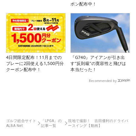
ポン配布中！
4日間限定配布！11月までの
『G740』アイアンが引き出
プレーに2回使える1,500円分
す“反則級”の寛容性と飛びは
クーポン配布中！
本当だった！
Recommended by
ゴルフ総合サイト
「LPGA」の
現地で撮影！ 吉田優利のドライバ
ALBA Net
記事一覧
ースイング【動画】