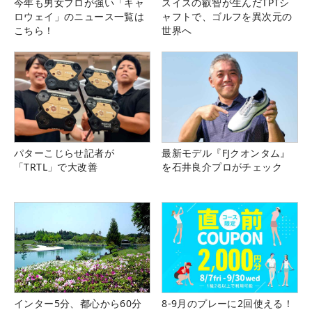
今年も男女プロが強い「キャ
スイスの叡智が生んだTPTシ
ロウェイ」のニュース一覧は
ャフトで、ゴルフを異次元の
こちら！
世界へ
パターこじらせ記者が
最新モデル『FJクオンタム』
「TRTL」で大改善
を石井良介プロがチェック
インター5分、都心から60分
8-9月のプレーに2回使える！