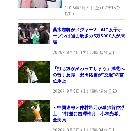
2026年8月7日 (金) 07時15分
19
桑木志帆がメジャーV AIG女子オ
ープンは過去最多の5万5000人が来
場
2026年8月4日 (火) 12時30分
1
「打ち方が変わってしまう」洋芝へ
の苦手意識 安田祐香が“克服”の首
位浮上
2026年8月8日 (土) 18時49分
20
＜中間速報＞仲村果乃が単独首位浮
上 1打差に吉澤柚月、小林光希、
全美貞
2026年8月8日 (土) 13時04分
1