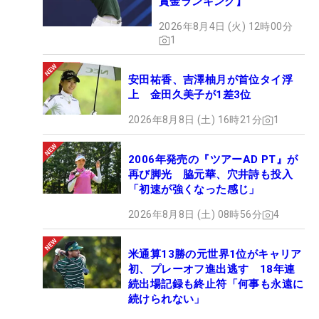
賞金ランキング】
2026年8月4日 (火) 12時00分
1
安田祐香、吉澤柚月が首位タイ浮
上 金田久美子が1差3位
2026年8月8日 (土) 16時21分
1
2006年発売の『ツアーAD PT』が
再び脚光 脇元華、穴井詩も投入
「初速が強くなった感じ」
2026年8月8日 (土) 08時56分
4
米通算13勝の元世界1位がキャリア
初、プレーオフ進出逃す 18年連
続出場記録も終止符「何事も永遠に
続けられない」