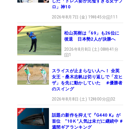
した「ドレス姿が完璧すぎる女子プ
ロ」神10
2026年8月7日 (金) 19時45分
111
松山英樹は「69」も26位に
後退 日本勢2人が決勝へ
2026年8月8日 (土) 08時41分
1
スライスが止まらない人へ！ 全英
女王・桑木志帆は切り返しで「左ヒ
ザ」を先に動かしていた #優勝者
のスイング
2026年8月8日 (土) 12時00分
32
話題の新作を抑えて『G440 K』が
首位 “10Ｋ”人気は未だに継続中 #
週間ギアランキング