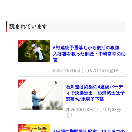
読まれています
6戦連続予選落ちから復活の狼煙
入谷響を救った師匠・中嶋常幸の助
言
2026年8月8日 (土) 07時45分
19
石川遼は終盤の4連続バーデ
ィで決勝進出 杉浦悠太は予
選落ち/米男子下部
2026年8月8日 (土) 10時33分
1
4日間の期間限定配布！11月までの