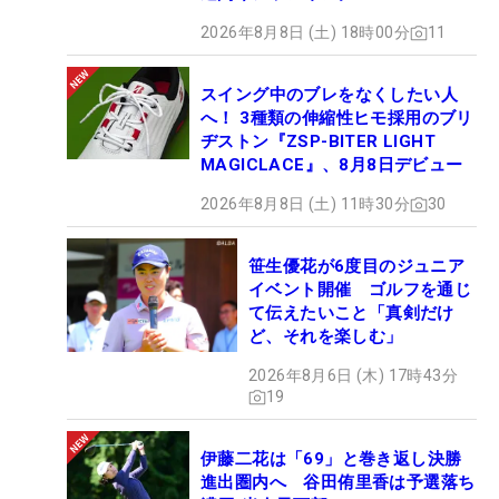
2026年8月8日 (土) 18時00分
11
スイング中のブレをなくしたい人
へ！ 3種類の伸縮性ヒモ採用のブリ
ヂストン『ZSP-BITER LIGHT
MAGICLACE』、8月8日デビュー
2026年8月8日 (土) 11時30分
30
笹生優花が6度目のジュニア
イベント開催 ゴルフを通じ
て伝えたいこと「真剣だけ
ど、それを楽しむ」
2026年8月6日 (木) 17時43分
19
伊藤二花は「69」と巻き返し決勝
進出圏内へ 谷田侑里香は予選落ち