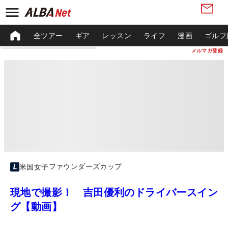
全ツアー
ギア
レッスン
ライフ
漫画
ゴルフ
メルマガ登録
ファウンダーズカップ
米国女子
現地で撮影！ 吉田優利のドライバースイン
グ【動画】