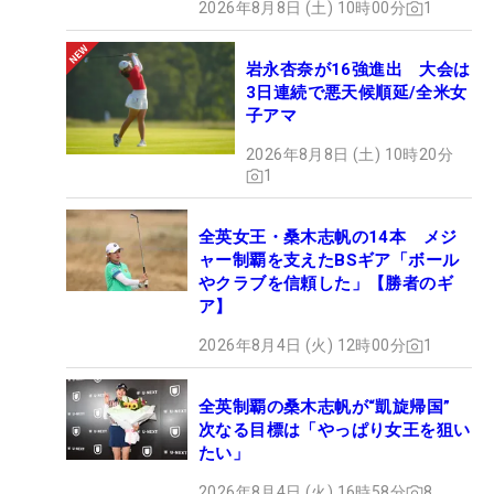
2026年8月8日 (土) 10時00分
1
岩永杏奈が16強進出 大会は
3日連続で悪天候順延/全米女
子アマ
2026年8月8日 (土) 10時20分
1
全英女王・桑木志帆の14本 メジ
ャー制覇を支えたBSギア「ボール
やクラブを信頼した」【勝者のギ
ア】
2026年8月4日 (火) 12時00分
1
全英制覇の桑木志帆が“凱旋帰国”
次なる目標は「やっぱり女王を狙い
たい」
2026年8月4日 (火) 16時58分
8