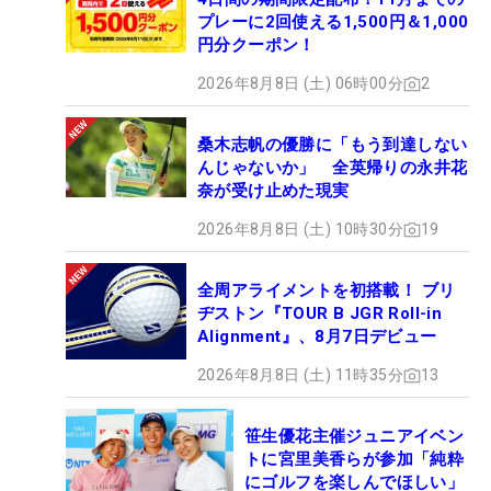
プレーに2回使える1,500円＆1,000
円分クーポン！
2026年8月8日 (土) 06時00分
2
桑木志帆の優勝に「もう到達しない
んじゃないか」 全英帰りの永井花
奈が受け止めた現実
2026年8月8日 (土) 10時30分
19
全周アライメントを初搭載！ ブリ
ヂストン『TOUR B JGR Roll-in
Alignment』、8月7日デビュー
2026年8月8日 (土) 11時35分
13
笹生優花主催ジュニアイベン
トに宮里美香らが参加「純粋
にゴルフを楽しんでほしい」