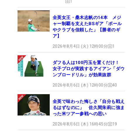
1
全英女王・桑木志帆の14本 メジ
ャー制覇を支えたBSギア「ボール
やクラブを信頼した」【勝者のギ
ア】
2026年8月4日 (火) 12時00分
1
ダフる人は100円玉を置くだけ！
女子プロが実践するアイアン「ダウ
ンブロードリル」が効果抜群
2026年8月6日 (木) 12時00分
40
全英で味わった悔しさ「自分も戦え
るはずなのに」 佐久間朱莉に強ま
った米ツアー参戦への思い
2026年8月6日 (木) 16時45分
19