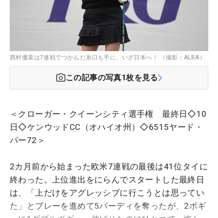
西村優菜は7連戦でつかんだ糸口も手に、いざ日本へ！ （撮影：ALBA）
この記事の写真
1
枚を見る
＜クローガー・クイーンシティ選手権 最終日◇10
日◇ケンウッドCC（オハイオ州）◇6515ヤード・
パー72＞
2カ月前から始まった欧米7連戦の最後は41位タイに
終わった。上位進出をにらんでスタートした最終日
は、「上だけをアグレッシブに行こうとは思ってい
た」とプレーを進めて5バーディを奪ったが、2ボギ