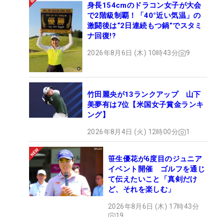
身長154cmのドラコン女子が大会
で2階級制覇！「40°近い気温」の
激闘後は“2日連続もつ鍋”でスタミ
ナ回復!?
2026年8月6日 (木) 10時43分
9
竹田麗央が13ランクアップ 山下
美夢有は7位【米国女子賞金ランキ
ング】
2026年8月4日 (火) 12時00分
1
笹生優花が6度目のジュニア
イベント開催 ゴルフを通じ
て伝えたいこと「真剣だけ
ど、それを楽しむ」
2026年8月6日 (木) 17時43分
19