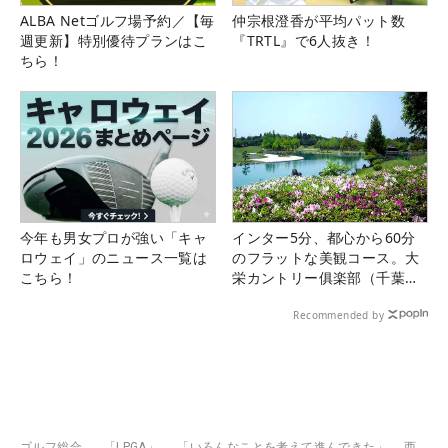
ALBA Netゴルフ場予約／【毎
仲宗根澄香が平均パット数
週更新】特別優待プランはこ
『TRTL』で6人抜き！
ちら！
今年も男女プロが強い「キャ
インター5分、都心から60分
ロウェイ」のニュース一覧は
のフラットな美観コース。大
こちら！
栄カントリー俱楽部（千葉
県）
Recommended by
ゴルフ総合
「LPGA」
「いろんなことを考えて進んできた」 西