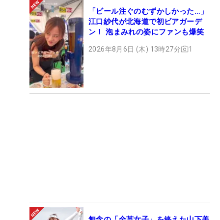
「ビール注ぐのむずかしかった…」
江口紗代が北海道で初ビアガーデ
ン！ 泡まみれの姿にファンも爆笑
2026年8月6日 (木) 13時27分
1
無念の「全英女子」を終えた山下美