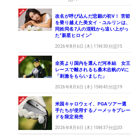
改名が呼び込んだ悲願の初V！ 苦節
を乗り越えた美女イ・ユルリンは、
同姓同名7人の混戦から這い上がっ
た“新星ヒロイン”
2026年8月6日 (木) 11時30分
15
全英より国内を選んだ河本結 女王
レースで離されるも桑木志帆のVに
「刺激をもらいました」
2026年8月6日 (木) 15時45分
19
米国キャロウェイ、PGAツアー選
手たちが使用するノーメッキブレー
ドを限定発売
2026年8月6日 (木) 10時37分
33