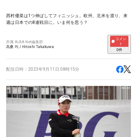
西村優菜は1つ伸ばしてフィニッシュ。欧州、北米を渡り、来
週は日本での8連戦目に。いま何を思う？
コメン
所属
ALBA Net編集部
ト
高桑 均
/
Hitoshi Takakuwa
0
件
配信日時：
2023年9月11日 08時15分