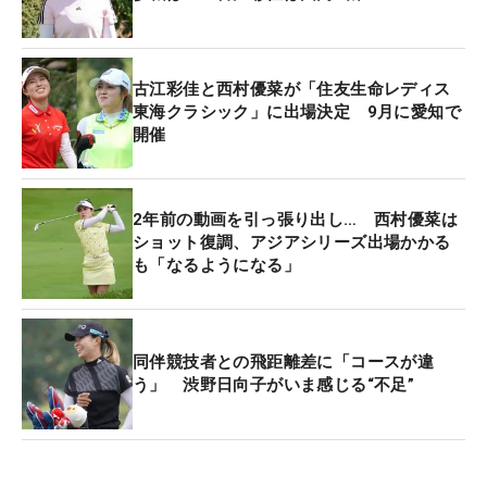
7月の「アムンディ エビアン選手権」から欧州4連
戦、そして北米西海岸、中部と渡り歩き、来週は日
古江彩佳と西村優菜が「住友生命レディス
本ツアーの「住友生命Vitalityレディス 東海クラシッ
東海クラシック」に出場決定 9月に愛知で
開催
ク」に出場。そして1週間の休みを挟んで再び米本
土に戻り、2試合を戦う。「もちろん体力的にきつ
いですけど（笑）」と、この7戦の総移動距離は3万
2年前の動画を引っ張り出し… 西村優菜は
5000キロ以上。北半球を駆け巡ってきたこの2カ
ショット復調、アジアシリーズ出場かかる
月。「いろんなことを考えて進んできた7週間。こ
も「なるようになる」
れを無駄にしないように」と、ここからもひたすら
走り続ける。
同伴競技者との飛距離差に「コースが違
出場人数が絞られる10月以降のアジアシリーズは、
う」 渋野日向子がいま感じる“不足”
上位ランキング選手の出欠次第。「出られたらラッ
キー」と、今大会を終えてポイントランキングは80
位を少し超える順位につける見込みだが、これはボ