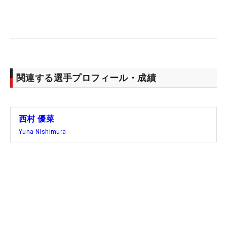
ーダーラインと見られる。疲れを乗り越え、気持ち
の張りを持ち続け、「シビアになる」というシード
権争いも見据えながら、秋の陣に突入する。（文・
高桑均）
関連する選手プロフィール・成績
西村 優菜
Yuna Nishimura