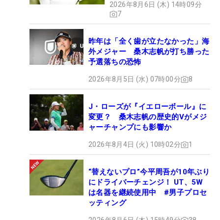
2026年8月6日 (木) 14時09分
7
昨年は「全く歯が立たなかった」海
外メジャー 桑木志帆が打ち勝った
予選落ちの恐怖
2026年8月5日 (水) 07時00分
8
J・ローズが『イエローボール』に
変更？ 桑木志帆の歴史的Vがメジ
ャーチャンプにも影響か
2026年8月4日 (火) 10時02分
1
“替えないプロ”今平周吾が10年ぶり
にドライバーチェンジ！ UT、5W
は名器を継続使用中 #男子プロセ
ッティング