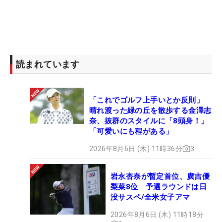
読まれています
「これでゴルフ上手いとか反則」
晴れ渡った緑の丘を散歩する金澤志
奈、抜群のスタイルに「8頭身！」
「可愛いにも程がある」
2026年8月6日 (木) 11時36分
3
岩永杏奈が暫定首位、廣吉優
梨菜8位 予選ラウンドは日
没サスペ/全米女子アマ
2026年8月6日 (木) 11時18分