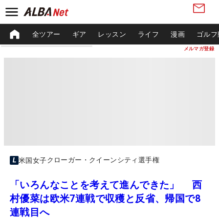
全ツアー
ギア
レッスン
ライフ
漫画
ゴルフ
メルマガ登録
クローガー・クイーンシティ選手権
米国女子
「いろんなことを考えて進んできた」 西
村優菜は欧米7連戦で収穫と反省、帰国で8
連戦目へ