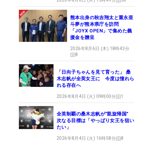
2026年8月6日 (木) 15時49分
38
熊本出身の秋吉翔太と重永亜
斗夢が熊本県庁を訪問
「JOYX OPEN」で集めた義
援金を贈呈
2026年8月6日 (木) 18時43分
8
「日向子ちゃんを見て育った」 桑
木志帆が全英女王に 今度は憧れら
れる存在へ
2026年8月4日 (火) 09時00分
1
全英制覇の桑木志帆が“凱旋帰国”
次なる目標は「やっぱり女王を狙い
たい」
2026年8月4日 (火) 16時58分
8