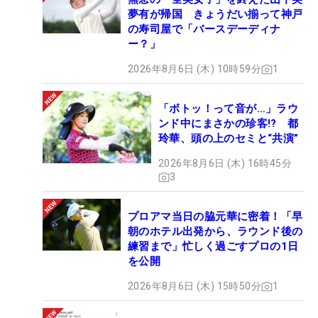
夢有が帰国 きょうだい揃って神戸
の寿司屋で「バースデーディナ
ー？」
2026年8月6日 (木) 10時59分
1
「ボトッ！って音が…」ラウ
ンド中にまさかの珍客!? 都
玲華、頭の上のセミと“共演”
2026年8月6日 (木) 16時45分
3
プロアマ当日の脇元華に密着！「早
朝のホテル出発から、ラウンド後の
練習まで」忙しく過ごすプロの1日
を公開
2026年8月6日 (木) 15時50分
1