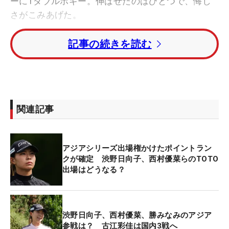
ーに1ダブルボギー。伸ばせたのはひとつで、悔し
さがこみあげた。
記事の続きを読む
序盤の2番でバーディが先行したが4番パー5でもっ
たいないダブルボギー。6番以降はボギーとバーデ
ィを繰り返してハーフターンする。後半は2バーデ
ィで盛り返したが、順位は大きく変わらず。「前半
はちょっともったいなかったのがあって、ただ、後
関連記事
半戻せたのはよかった」とカムバックは評価した。
前週、前々週と予選落ちを喫して険しい表情のラウ
アジアシリーズ出場権かけたポイントラン
ンドが多かったが、今週は途中でスイング改善の糸
クが確定 渋野日向子、西村優菜らのTOTO
口をつかみ、感触は上向き。「いい感覚も久々につ
出場はどうなる？
かめた感じはあったので、もちろん悔しさもありま
すけど、充実した1週間だったと思います」。結果
が出ないなかでも踏ん張って戦ってきた収穫を持っ
渋野日向子、西村優菜、勝みなみのアジア
て、一度帰国する。
参戦は？ 古江彩佳は国内3戦へ