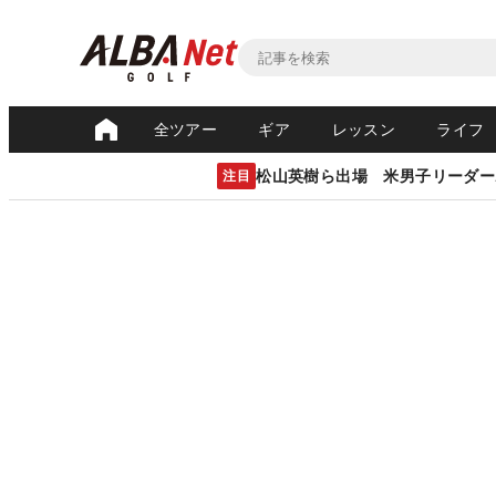
全ツアー
ギア
レッスン
ライフ
松山英樹ら出場 米男子リーダー
注目