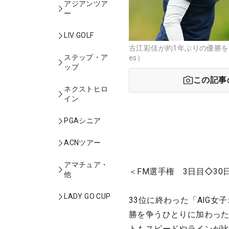
アジアンツア
ー
LIV GOLF
古江彩佳が約1年ぶりの優勝を目指
ステップ・ア
es）
ップ
この記事
ネクストヒロ
イン
PGAシニア
ACNツアー
アマチュア・
＜FM選手権 3日目◇30
他
LADY GO CUP
33位に終わった「AIG
勝を争うひとりに加わった
トもスピードやラインが