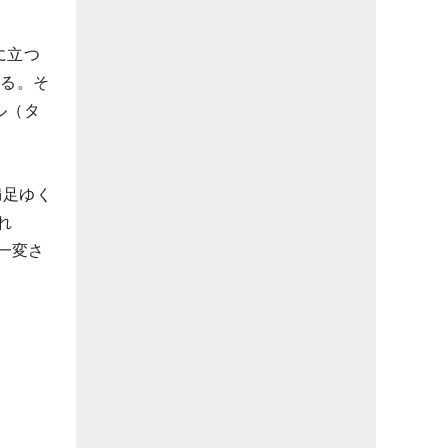
に立つ
いる。そ
ル（タ
満足ゆく
れ
一変さ