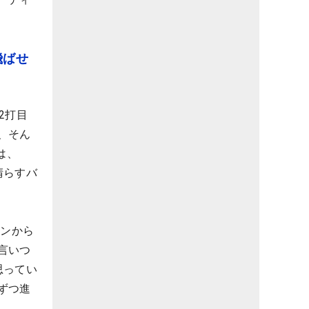
飛ばせ
2打目
、そん
は、
晴らすバ
ァンから
言いつ
思ってい
ずつ進