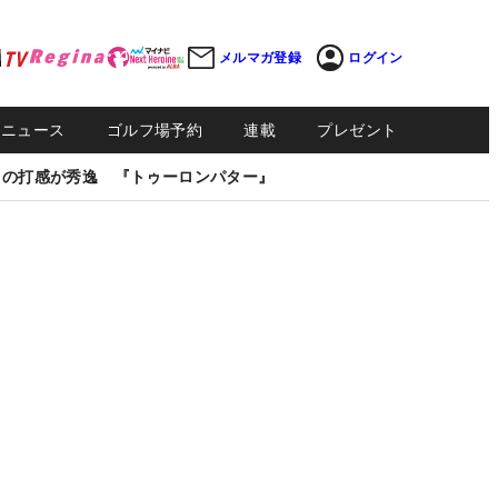
メルマガ登録
ログイン
Sニュース
ゴルフ場予約
連載
プレゼント
しの打感が秀逸 『トゥーロンパター』