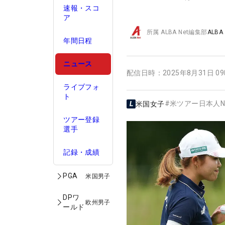
速報・スコ
ア
所属
ALBA Net編集部
ALBA
年間日程
ニュース
配信日時：
2025年8月31日 0
ライブフォ
ト
#
米ツアー日本人N
米国女子
ツアー登録
選手
記録・成績
PGA
米国男子
DPワ
欧州男子
ールド