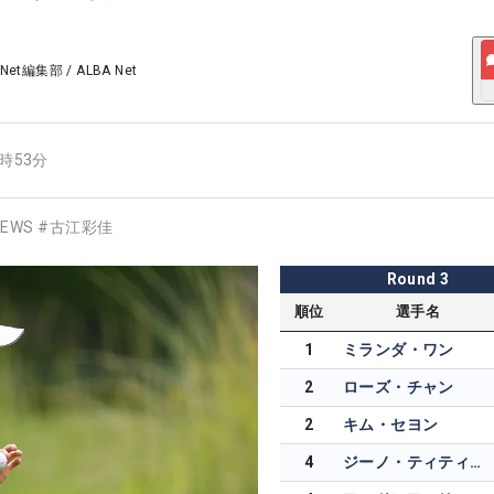
 Net編集部
/
ALBA Net
9時53分
EWS
#
古江彩佳
Round
3
順位
選手名
1
ミランダ・ワン
2
ローズ・チャン
2
キム・セヨン
4
ジーノ・ティティクル