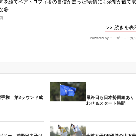
選手権 第3ラウンド成
最終日も日本勢同組あり
わせ＆スタート時間
ボギー 渋野日向子は
全英女子OP優勝の山下