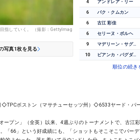
4
アンドレア・リー
6
パク・クムカン
6
古江 彩佳
していく。 （撮影：GettyImag
6
セリーヌ・ボルヘ
9
マデリーン・サグストロム
の写真
1
枚を見る
10
ビアンカ・パグダンガナン
順位の続き
日◇TPCボストン（マサチューセッツ州）◇6533ヤード・パー
女子オープン」（全英）以来、4週ぶりのトーナメントで、古江
。「66」という好成績にも、「ショットもそこそこでバーデ
比較的よかった。落ち着いてラウンドした分、ちょこちょこバ