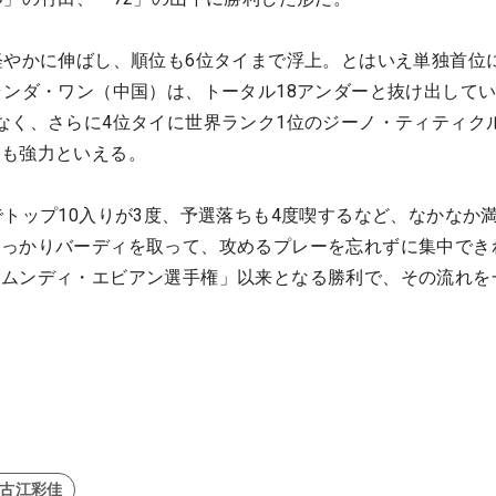
軽やかに伸ばし、順位も6位タイまで浮上。とはいえ単独首位
ランダ・ワン（中国）は、トータル18アンダーと抜け出して
なく、さらに4位タイに世界ランク1位のジーノ・ティティク
ルも強力といえる。
でトップ10入りが3度、予選落ちも4度喫するなど、なかなか
しっかりバーディを取って、攻めるプレーを忘れずに集中でき
アムンディ・エビアン選手権」以来となる勝利で、その流れを
#古江彩佳