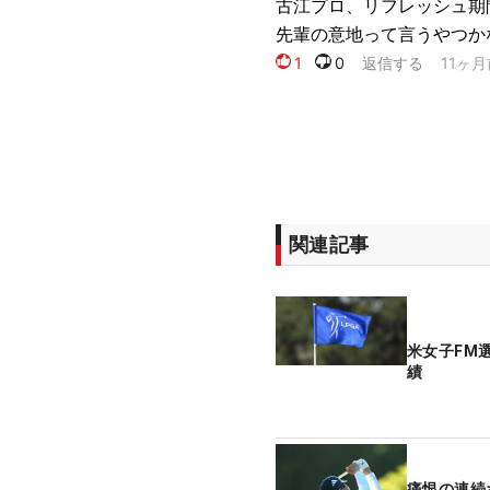
関連記事
米女子FM
績
痛恨の連続