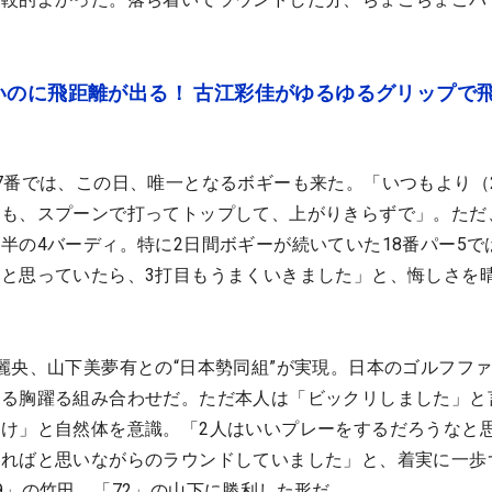
いのに飛距離が出る！ 古江彩佳がゆるゆるグリップで
7番では、この日、唯一となるボギーも来た。「いつもより（
ても、スプーンで打ってトップして、上がりきらずで」。ただ
半の4バーディ。特に2日間ボギーが続いていた18番パー5で
と思っていたら、3打目もうまくいきました」と、悔しさを
麗央、山下美夢有との“日本勢同組”が実現。日本のゴルフフ
まる胸躍る組み合わせだ。ただ本人は「ビックリしました」と
け」と自然体を意識。「2人はいいプレーをするだろうなと
きればと思いながらのラウンドしていました」と、着実に一歩
9」の竹田、「72」の山下に勝利した形だ。