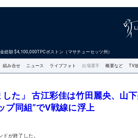
金総額
$4,100,000
TPCボストン（マサチューセッツ州）
組み合せ
ニュース
ライブフォト
出場選手
概要など
TV
した」 古江彩佳は竹田麗央、山下
ップ同組”でV戦線に浮上
ンドが終了した。