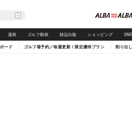
漫画
ゴルフ動画
雑誌出版
ショッピング
SN
ボード
ゴルフ場予約／毎週更新！限定優待プラン
削り出