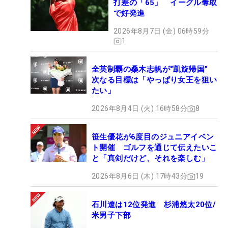
打差の「65」 イーグル奪取
で好発進
2026年8月7日 (金) 06時59分
1
全英制覇の桑木志帆が“凱旋帰国”
次なる目標は「やっぱり女王を狙い
たい」
2026年8月4日 (火) 16時58分
8
笹生優花が6度目のジュニアイベン
ト開催 ゴルフを通じて伝えたいこ
と「真剣だけど、それを楽しむ」
2026年8月6日 (木) 17時43分
19
石川遼は12位発進 杉浦悠太20位/
米男子下部