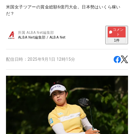
米国女子ツアーの賞金総額6億円大会。日本勢はいくら稼い
だ？
コメン
所属
ALBA Net編集部
ト
ALBA Net編集部
/
ALBA Net
1
件
配信日時：
2025年9月1日 12時15分