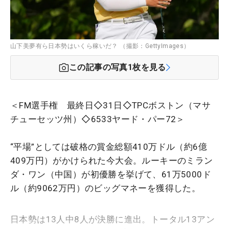
山下美夢有ら日本勢はいくら稼いだ？ （撮影：GettyImages）
この記事の写真
1
枚を見る
＜FM選手権 最終日◇31日◇TPCボストン（マサ
チューセッツ州）◇6533ヤード・パー72＞
“平場”としては破格の賞金総額410万ドル（約6億
409万円）がかけられた今大会。ルーキーのミラン
ダ・ワン（中国）が初優勝を挙げて、61万5000ド
ル（約9062万円）のビッグマネーを獲得した。
日本勢は13人中8人が決勝に進出。トータル13アン