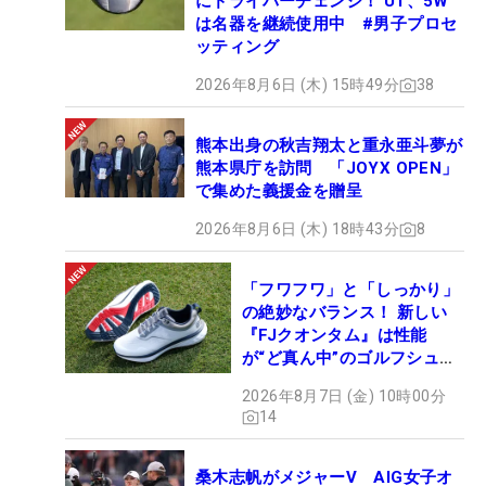
にドライバーチェンジ！ UT、5W
は名器を継続使用中 #男子プロセ
ッティング
2026年8月6日 (木) 15時49分
38
熊本出身の秋吉翔太と重永亜斗夢が
熊本県庁を訪問 「JOYX OPEN」
で集めた義援金を贈呈
2026年8月6日 (木) 18時43分
8
「フワフワ」と「しっかり」
の絶妙なバランス！ 新しい
『FJクオンタム』は性能
が“ど真ん中”のゴルフシュー
ズだった
2026年8月7日 (金) 10時00分
14
桑木志帆がメジャーV AIG女子オ