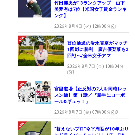
竹田麗央が13ランクアップ 山下
美夢有は7位【米国女子賞金ランキ
ング】
2026年8月4日 (火) 12時00分
1
首位通過の岩永杏奈がマッチ
1回戦に勝利 廣吉優梨菜も2
回戦へ/全米女子アマ
2026年8月7日 (金) 10時04分
1
宮里道場【正反対の2人を同時レッ
スン編】第11話／『勝手にローボ
ール&ギュッ！』
2026年8月7日 (金) 07時00分
9
“替えないプロ”今平周吾が10年ぶり