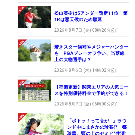
松山英樹は5アンダー暫定11位 第
1Rは悪天候のため順延
2026年8月7日 (金) 08時26分
1
若きスター候補やメジャーハンター
も PGAプレーオフ争い、当落線
上の大物選手は？
2026年8月6日 (木) 14時02分
1
【毎週更新】関東エリアの人気コー
スを特別優待料金で予約ができる！
2026年8月7日 (金) 06時00分
1
「ボトッ！って音が…」ラウ
ンド中にまさかの珍客!? 都
玲華、頭の上のセミと“共演”