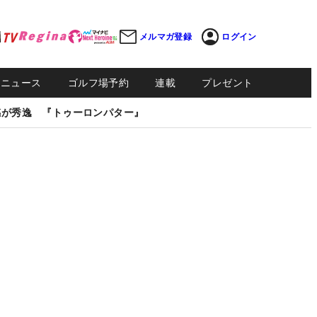
メルマガ登録
ログイン
Sニュース
ゴルフ場予約
連載
プレゼント
感が秀逸 『トゥーロンパター』