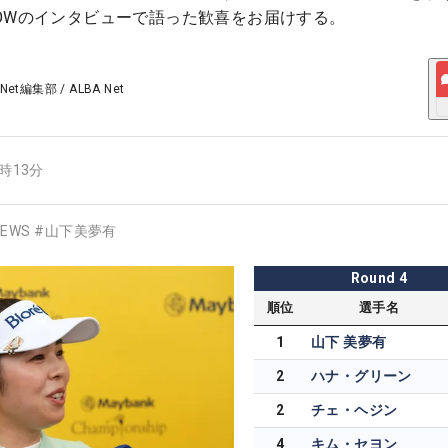
OWのインタビューで語った歓喜をお届けする。
 Net編集部
/
ALBA Net
8時13分
EWS
#
山下美夢有
Round
4
順位
選手名
1
山下 美夢有
2
ハナ・グリーン
2
チェ・ヘジン
4
キム・セヨン