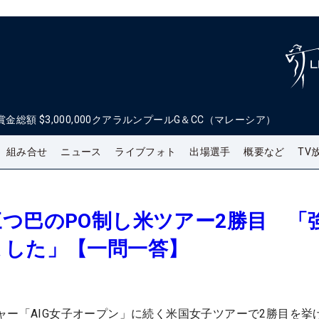
賞金総額
$3,000,000
クアラルンプールG＆CC（マレーシア）
組み合せ
ニュース
ライブフォト
出場選手
概要など
TV
つ巴のPO制し米ツアー2勝目 「
ました」【一問一答】
ャー「AIG女子オープン」に続く米国女子ツアーで2勝目を挙