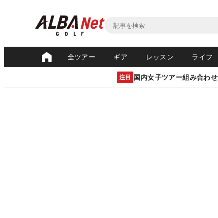
全ツアー
ギア
レッスン
ライフ
国内女子ツアー組み合わせ
注目