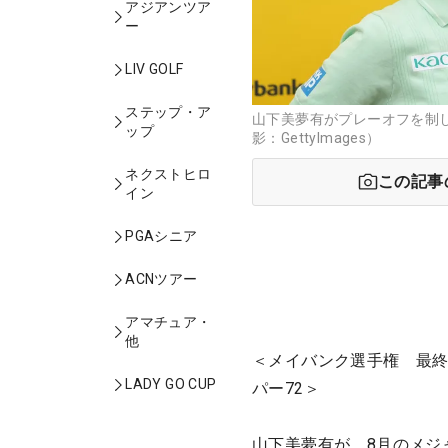
アジアンツア
ー
LIV GOLF
ステップ・ア
山下美夢有がプレーオフを制し
ップ
影：GettyImages）
ネクストヒロ
この記事
イン
PGAシニア
ACNツアー
アマチュア・
他
＜メイバンク選手権 最終
LADY GO CUP
パー72＞
山下美夢有が、8月のメジ