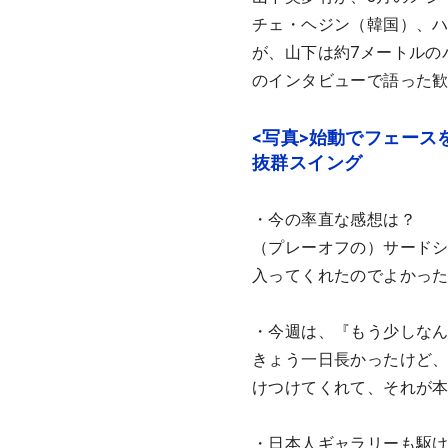
チェ・ヘジン（韓国）、
が、山下は約7メートルの
のインタビューで語った
<写真>始動でフェー
抜群スイング
・今の率直な感想は？
（プレーオフの）サード
入ってくれたのでよかっ
・今週は、『もう少しな
きょう一日長かったけど
けつけてくれて、それが
・日本人ギャラリーも駆