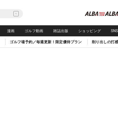
漫画
ゴルフ動画
雑誌出版
ショッピング
SN
ゴルフ場予約／毎週更新！限定優待プラン
削り出しの打