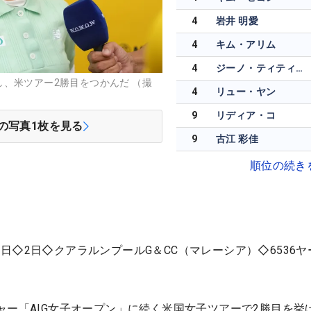
4
岩井 明愛
4
キム・アリム
4
ジーノ・ティティクル
、米ツアー2勝目をつかんだ （撮
4
リュー・ヤン
9
リディア・コ
の写真
1
枚を見る
9
古江 彩佳
順位の続き
日◇2日◇クアラルンプールG＆CC（マレーシア）◇6536ヤ
ャー「AIG女子オープン」に続く米国女子ツアーで2勝目を挙