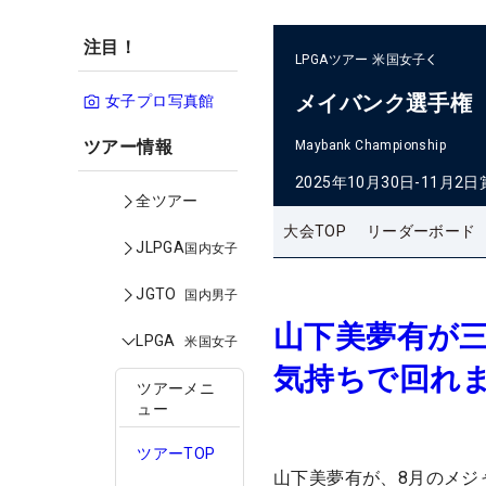
注目！
LPGAツアー
米国女子
メイバンク選手権
女子プロ写真館
ツアー情報
Maybank Championship
2025年10月30日-11月2日
全ツアー
大会TOP
リーダーボード
JLPGA
国内女子
JGTO
国内男子
山下美夢有が三
LPGA
米国女子
気持ちで回れ
ツアーメニ
ュー
ツアーTOP
山下美夢有が、8月のメジ