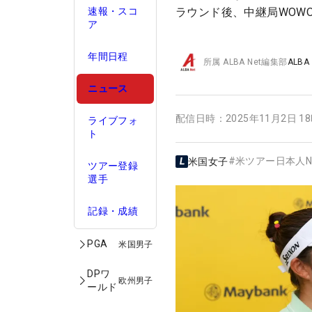
速報・スコ
ラウンド後、中継局WOW
ア
年間日程
所属
ALBA Net編集部
ALBA
ニュース
配信日時：
2025年11月2日 1
ライブフォ
ト
#
米ツアー日本人N
米国女子
ツアー登録
選手
記録・成績
PGA
米国男子
DPワ
欧州男子
ールド