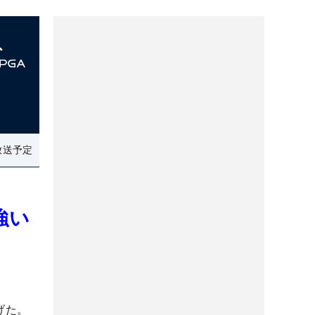
放送予定
強い
げた。