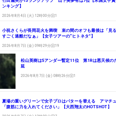
竹田麗央が13ランクアップ 山下美夢有は7位【米国女子賞
ンキング】
2026年8月4日 (火) 12時00分
1
小祝さくらが長岡花火を満喫 束の間のオフも最後は「見
すごく過酷だなぁ」【女子ツアーの“ヒトネタ”】
2026年8月7日 (金) 09時29分
19
松山英樹は5アンダー暫定11位 第1Rは悪天候の
延
2026年8月7日 (金) 08時26分
1
夏場の重いグリーンで女子プロはパターを替える アマチ
「腹筋に力を入れてください」【大西翔太のHOTSHOT】