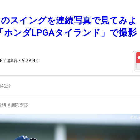
プロのスイングを連続写真で見てみよ
年「ホンダLPGAタイランド」で撮影
 Net編集部
/
ALBA Net
時42分
優利
#
畑岡奈紗