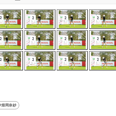
#畑岡奈紗