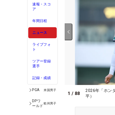
速報・スコ
ア
年間日程
ニュース
ライブフォ
ト
ツアー登録
選手
記録・成績
PGA
2026年「ホ
米国男子
1
/
88
平）
DPワ
欧州男子
ールド