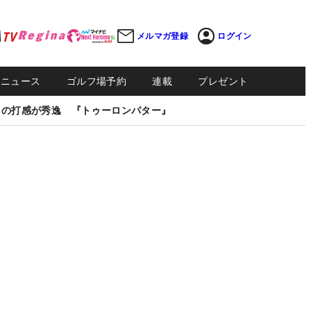
メルマガ登録
ログイン
Sニュース
ゴルフ場予約
連載
プレゼント
しの打感が秀逸 『トゥーロンパター』