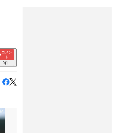
コメン
ト
0
件