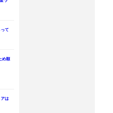
金ラ
るって
ため順
ュアは