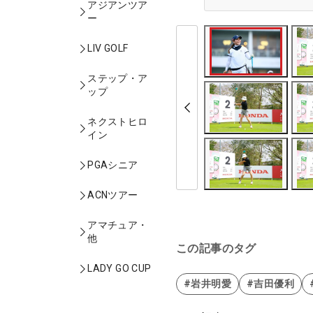
アジアンツア
ー
LIV GOLF
ステップ・ア
ップ
ネクストヒロ
イン
PGAシニア
ACNツアー
アマチュア・
他
この記事のタグ
LADY GO CUP
#岩井明愛
#吉田優利