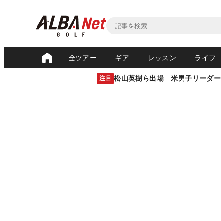
全ツアー
ギア
レッスン
ライフ
松山英樹ら出場 米男子リーダー
注目