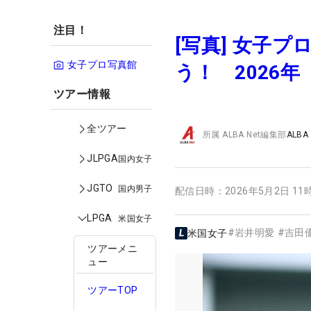
注目！
[写真] 女子
女子プロ写真館
う！ 2026
ツアー情報
全ツアー
所属
ALBA Net編集部
ALBA
JLPGA
国内女子
JGTO
国内男子
配信日時：
2026年5月2日 11
LPGA
米国女子
#
岩井明愛
#
吉田
米国女子
ツアーメニ
ュー
ツアーTOP