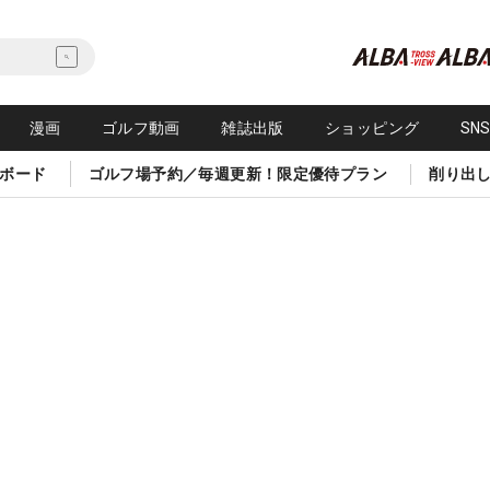
漫画
ゴルフ動画
雑誌出版
ショッピング
SN
ボード
ゴルフ場予約／毎週更新！限定優待プラン
削り出