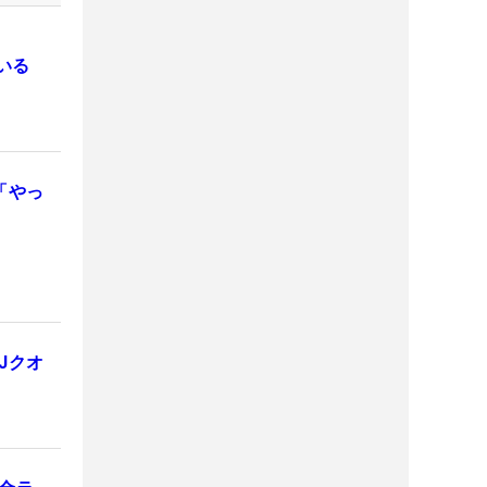
いる
「やっ
Jクオ